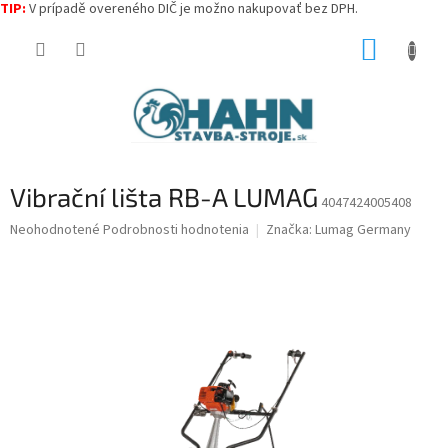
TIP:
V prípadě overeného DIČ je možno nakupovať bez DPH.
Prejsť
NÁKUP
na
obsah
KOŠÍK
Vibrační lišta RB-A LUMAG
4047424005408
Priemerné
Neohodnotené
Podrobnosti hodnotenia
Značka:
Lumag Germany
hodnotenie
produktu
je
0,0
z
5
hviezdičiek.