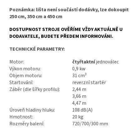
Poznámka: lišta není součástí dodávky, lze dokoupit
250 cm, 350 cm a 450 cm
DOSTUPNOST STROJE OVĚŘÍME VŽDY AKTUÁLNĚ U
DODAVATELE, BUDETE PŘEDEM INFORMOVÁNI.
TECHNICKÉ PARAMETRY:
Motor:
čtyřtaktní
jednoválec
Výkon motoru:
0,9 kw
3
Objem motoru:
31 cm
Startování:
reverzní startér
Záběr (dle šířky profilu):
2,44 m
3,66 m
4,47 m
Úroveň hladiny hluku:
108 dB(A)
Hmotnost:
20 kg
Rozměry balení:
720/700/300 mm