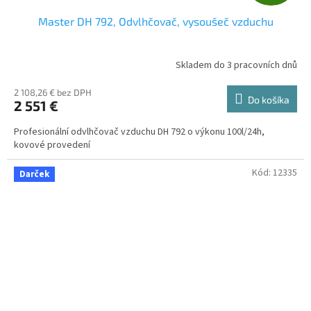
A
Master DH 792, Odvlhčovač, vysoušeč vzduchu
D
A
Skladem do 3 pracovních dnů
R
2 108,26 € bez DPH
Do košíka
2 551 €
M
Profesionální odvlhčovač vzduchu DH 792 o výkonu 100l/24h,
O
kovové provedení
Kód:
12335
Darček