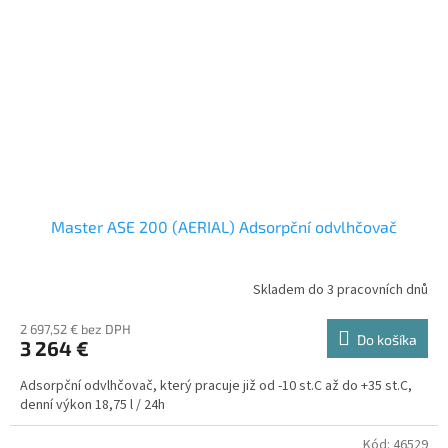
Master ASE 200 (AERIAL) Adsorpční odvlhčovač
Skladem do 3 pracovních dnů
2 697,52 € bez DPH
Do košíka
3 264 €
Adsorpční odvlhčovač, který pracuje již od -10 st.C až do +35 st.C,
denní výkon 18,75 l / 24h
Kód:
46529