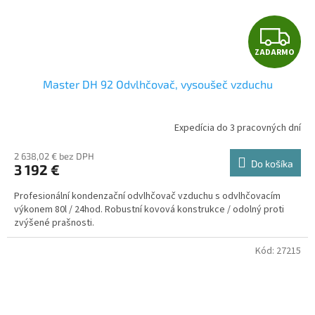
Z
ZADARMO
A
Master DH 92 Odvlhčovač, vysoušeč vzduchu
D
A
Expedícia do 3 pracovných dní
R
2 638,02 € bez DPH
Do košíka
3 192 €
M
Profesionální kondenzační odvlhčovač vzduchu s odvlhčovacím
O
výkonem 80l / 24hod. Robustní kovová konstrukce / odolný proti
zvýšené prašnosti.
Kód:
27215