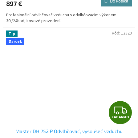
Do košíka
897 €
M
Profesionální odvlhčovač vzduchu s odvlhčovacím výkonem
O
30l/24hod, kovové provedení.
Kód:
12329
Tip
Darček
Z
ZADARMO
A
Master DH 752 P Odvlhčovač, vysoušeč vzduchu
D