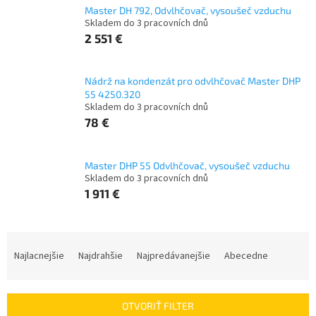
Master DH 792, Odvlhčovač, vysoušeč vzduchu
Skladem do 3 pracovních dnů
2 551 €
Nádrž na kondenzát pro odvlhčovač Master DHP
55 4250.320
Skladem do 3 pracovních dnů
78 €
Master DHP 55 Odvlhčovač, vysoušeč vzduchu
Skladem do 3 pracovních dnů
1 911 €
R
a
Najlacnejšie
Najdrahšie
Najpredávanejšie
Abecedne
d
e
n
OTVORIŤ FILTER