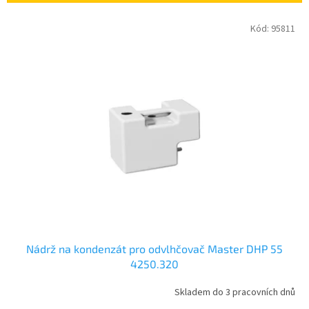
i
e
V
Kód:
95811
p
ý
r
p
o
i
d
s
u
p
k
r
t
o
o
d
v
u
k
t
o
v
Nádrž na kondenzát pro odvlhčovač Master DHP 55
4250.320
Skladem do 3 pracovních dnů