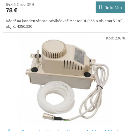
64,46 € bez DPH
Do košíka
78 €
Nádrž na kondenzát pro odvlhčovač Master DHP 55 o objemu 5 litrů,
obj. č. 4250.320
Kód:
23678