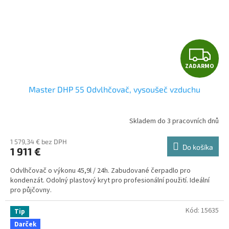
Z
ZADARMO
A
Master DHP 55 Odvlhčovač, vysoušeč vzduchu
D
A
Skladem do 3 pracovních dnů
R
1 579,34 € bez DPH
Do košíka
1 911 €
M
Odvlhčovač o výkonu 45,9l / 24h. Zabudované čerpadlo pro
O
kondenzát. Odolný plastový kryt pro profesionální použití. Ideální
pro půjčovny.
Kód:
15635
Tip
Darček