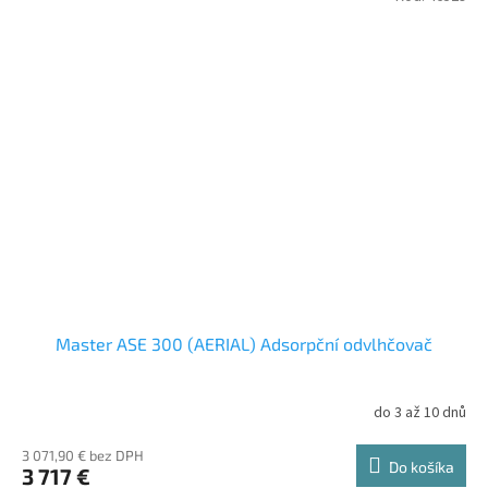
Master ASE 300 (AERIAL) Adsorpční odvlhčovač
do 3 až 10 dnů
3 071,90 € bez DPH
Do košíka
3 717 €