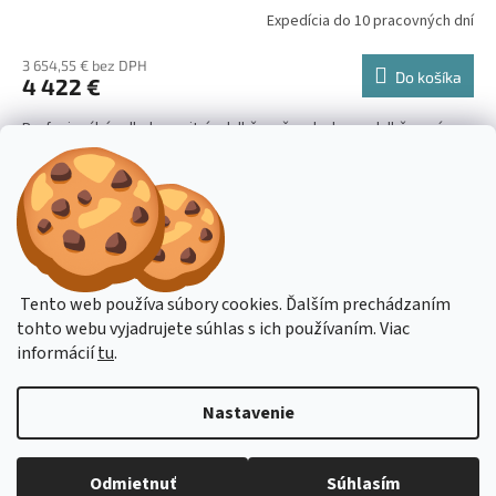
A
Expedícia do 10 pracovných dní
R
3 654,55 € bez DPH
Do košíka
4 422 €
M
Profesionální velkokapacitní odvlhčovač vzduchu s odvlhčovacím
O
výkonem 166l / 24hod., kovové provedení.
16
položiek celkom
O
v
l
Z
á
á
Stavba stroje CZ
Topení Dimplex CZ
d
p
Tento web používa súbory cookies. Ďalším prechádzaním
a
ä
tohto webu vyjadrujete súhlas s ich používaním. Viac
c
t
informácií
tu
.
i
i
e
Vytvoril Shoptet
p
e
Nastavenie
r
v
k
Copyright 2026
Stavba-Stroje.sk
. Všetky práva vyhradené.
Upraviť
Budete-li potřebovat poradit, pište přes online podporu nebo na email
Odmietnuť
Súhlasím
y
nastavenie cookies