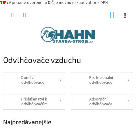
TIP:
V prípadě overeného DIČ je možno nakupovať bez DPH.
Prejsť
NÁKUP
na
obsah
KOŠÍK
Odvlhčovače vzduchu
Domácí
Profesionální
odvlhčovače
odvlhčovače
Příslušenství k
Adsorpční
odvlhčovačům
odvlhčovače
Najpredávanejšie