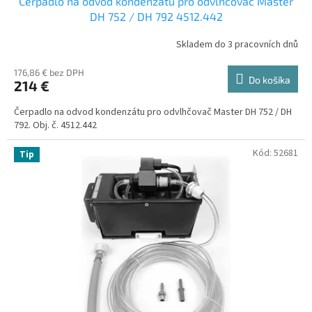
Čerpadlo na odvod kondenzátu pro odvlhčovač Master
DH 752 / DH 792 4512.442
Skladem do 3 pracovních dnů
176,86 € bez DPH
Do košíka
214 €
Čerpadlo na odvod kondenzátu pro odvlhčovač Master DH 752 / DH
792. Obj. č. 4512.442
Kód:
52681
Tip