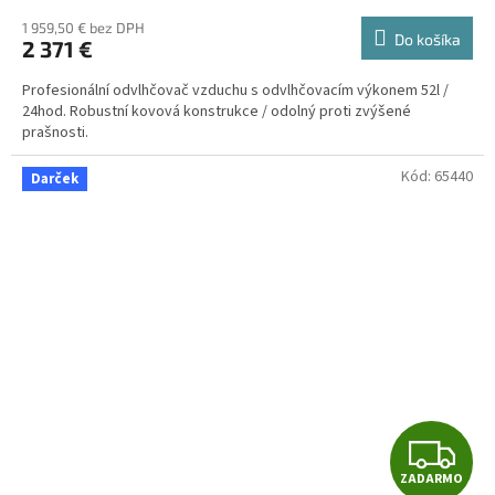
R
1 959,50 € bez DPH
Do košíka
2 371 €
M
Profesionální odvlhčovač vzduchu s odvlhčovacím výkonem 52l /
O
24hod. Robustní kovová konstrukce / odolný proti zvýšené
prašnosti.
Kód:
65440
Darček
Z
ZADARMO