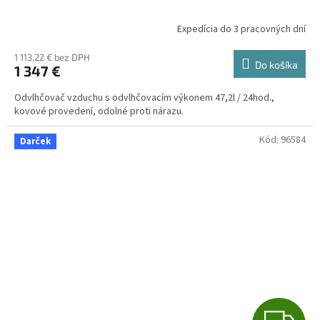
A
Expedícia do 3 pracovných dní
R
1 113,22 € bez DPH
Do košíka
1 347 €
M
Odvlhčovač vzduchu s odvlhčovacím výkonem 47,2l / 24hod.,
O
kovové provedení, odolné proti nárazu.
Kód:
96584
Darček
Z