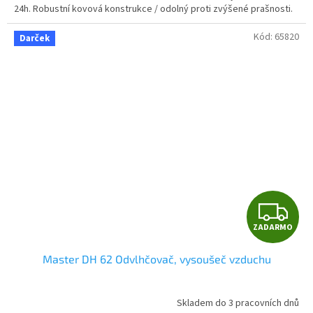
O
24h. Robustní kovová konstrukce / odolný proti zvýšené prašnosti.
Kód:
65820
Darček
Z
ZADARMO
A
Master DH 62 Odvlhčovač, vysoušeč vzduchu
D
A
Skladem do 3 pracovních dnů