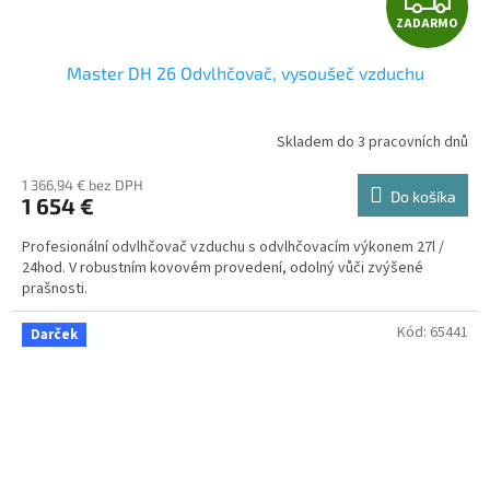
ZADARMO
A
Master DH 26 Odvlhčovač, vysoušeč vzduchu
D
A
Skladem do 3 pracovních dnů
R
1 366,94 € bez DPH
Do košíka
1 654 €
M
Profesionální odvlhčovač vzduchu s odvlhčovacím výkonem 27l /
O
24hod. V robustním kovovém provedení, odolný vůči zvýšené
prašnosti.
Kód:
65441
Darček