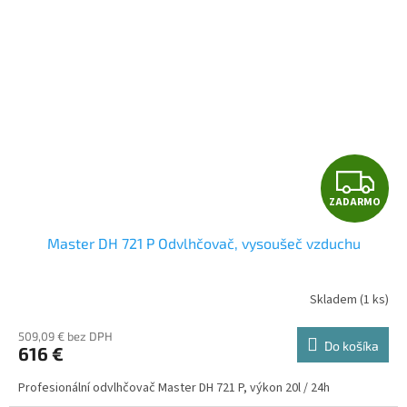
Z
ZADARMO
A
Master DH 721 P Odvlhčovač, vysoušeč vzduchu
D
A
Skladem
(
1 ks
)
R
509,09 € bez DPH
Do košíka
616 €
M
Profesionální odvlhčovač Master DH 721 P, výkon 20l / 24h