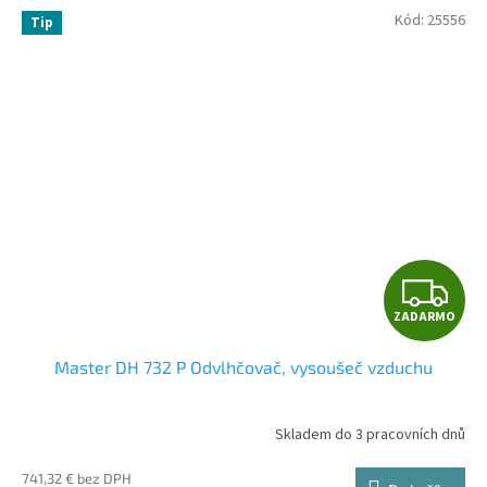
O
Kód:
25556
Tip
Z
ZADARMO
A
Master DH 732 P Odvlhčovač, vysoušeč vzduchu
D
A
Skladem do 3 pracovních dnů
R
741,32 € bez DPH