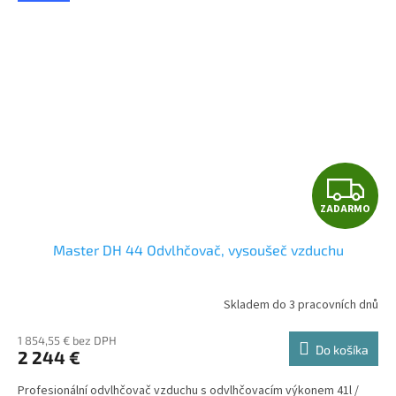
Z
ZADARMO
A
Master DH 44 Odvlhčovač, vysoušeč vzduchu
D
A
Skladem do 3 pracovních dnů
R
1 854,55 € bez DPH
Do košíka
2 244 €
M
Profesionální odvlhčovač vzduchu s odvlhčovacím výkonem 41l /