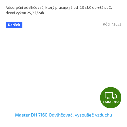
Adsorpční odvlhčovač, který pracuje již od -10 st.C do +35 st.C,
denní výkon 25,7 l /24h
Kód:
41051
Darček
Z
ZADARMO
A
Master DH 7160 Odvlhčovač, vysoušeč vzduchu
D