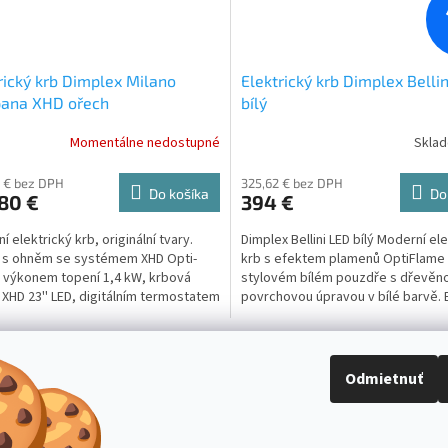
rický krb Dimplex Milano
Elektrický krb Dimplex Belli
ana XHD ořech
bílý
Momentálne nedostupné
Skla
 € bez DPH
325,62 € bez DPH
Do košíka
Do
80 €
394 €
 elektrický krb, originální tvary.
Dimplex Bellini LED bílý Moderní el
 s ohněm se systémem XHD Opti-
krb s efektem plamenů OptiFlame
 výkonem topení 1,4 kW, krbová
stylovém bílém pouzdře s dřevěn
 XHD 23'' LED, digitálním termostatem
povrchovou úpravou v bílé barvě. 
ovým...
žhnoucího ohniště s...
NAČÍTAŤ 14 ĎALŠÍCH
Odmietnuť
S
1
2
O
t
r
v
HORE
á
l