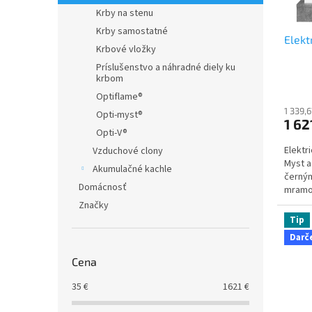
d
k
Krby na stenu
u
t
Krby samostatné
Elekt
k
o
Krbové vložky
t
v
Príslušenstvo a náhradné diely ku
o
krbom
v
Optiflame®
1 339,
Opti-myst®
1 62
Opti-V®
Elektr
Vzduchové clony
Myst a
Akumulačné kachle
černý
Domácnosť
mramo
Značky
Tip
Darč
Cena
35
€
1621
€