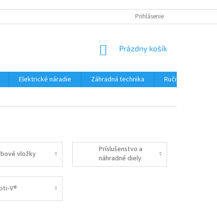
Prihlásenie
NÁKUPNÝ
Prázdny košík
KOŠÍK
Elektrické náradie
Záhradná technika
Ručné náradie
Príslušenstvo a
rbové vložky
náhradné diely
ku krbom
pti-V®