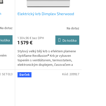
n
Elektrický krb Dimplex Sherwood
Na dotaz
Na dotaz
1 304,96 € bez DPH
 košíka
Do košíka
1 579 €
Stylový velký bílý krb s efektem plamene
beném
Optiflame Revillusion® Krb je vybaven
topením s ventilátorem, termostatem,
elektronickým displejem, časovačem a
dálkovým ovládáním.
d:
SET013
Kód:
209917
Darček