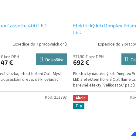
lex Cassette 400 LED
Elektrický krb Dimplex Prism
LED
Expedice do 7 pracovních dnů
Expedice do 7 praco
 € bez DPH
571,90 € bez DPH
Do košíka
Do
,47 €
692 €
bová vložka, efekt hoření Opti-Myst
Elektrický nástěnný krb Dimplex Pr
vuk praskání dřeva, dálk. ovladač
LED s efektem hoření Optiflame LE
barevné efekty, velikost 50' palců
Kód:
211798
Kó
Akcia
Tip