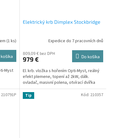
Elektrický krb Dimplex Stockbridge
dem
(
1 ks
)
Expedice do 7 pracovních dnů
809,09 € bez DPH
 košíka
Do košíka
979 €
pti-Myst
El. krb. vložka s hořením Opti-Myst, reálný
efekt plemene, topení až 2kW, dálk.
ovladač, masivní polena, otvírací dvířka
:
210791P
Kód:
210357
Tip