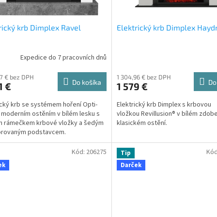
rický krb Dimplex Ravel
Elektrický krb Dimplex Hayd
Expedice do 7 pracovních dnů
67 € bez DPH
1 304,96 € bez DPH
Do košíka
Do
1 €
1 579 €
ický krb se systémem hoření Opti-
Elektrický krb Dimplex s krbovou
 moderním ostěním v bílém lesku s
vložkou Revillusion® v bílém zdo
m rámečkem krbové vložky a šedým
klasickém ostění.
rovaným podstavcem.
Kód:
206275
Kó
Tip
ek
Darček