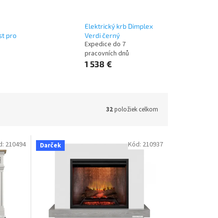
Elektrický krb Dimplex
st pro
Verdi černý
Expedice do 7
pracovních dnů
1 538 €
32
položiek celkom
d:
210494
Kód:
210937
Darček