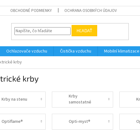
OBCHODNÉ PODMIENKY
OCHRANA OSOBNÝCH ÚDAJOV
HĽADAŤ
Ochlazovače vzduchu
Čistička vzduchu
Mobilní klimatizace
ktrické krby
trické krby
Krby
Krby na stenu
K
samostatné
Optiflame®
Opti-myst®
O