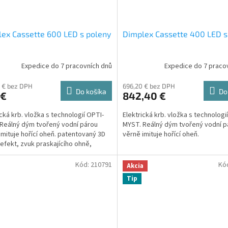
ex Cassette 600 LED s poleny
Dimplex Cassette 400 LED s
Expedice do 7 pracovních dnů
Expedice do 7 praco
 € bez DPH
696,20 € bez DPH
Do košíka
Do
 €
842,40 €
ická krb. vložka s technologií OPTI-
Elektrická krb. vložka s technologi
Reálný dým tvořený vodní párou
MYST. Reálný dým tvořený vodní p
imituje hořící oheň. patentovaný 3D
věrně imituje hořící oheň.
 efekt, zvuk praskajícího ohně,
ba efektu...
Kód:
210791
Kó
Akcia
Tip