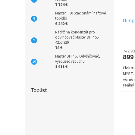
7 724 €
Master F 30 Stacionární naftové
topidlo
Dimpl
6 240 €
Nádrž na kondenzát pro
odvlhčovač Master DHP 55
4250.320
78 €
742,98
899
Master DHP 55 Odvlhčovač,
vysoušeč vzduchu
1 911 €
Elektr
MYST. 
věrně 
reálný
Toplist
spotře