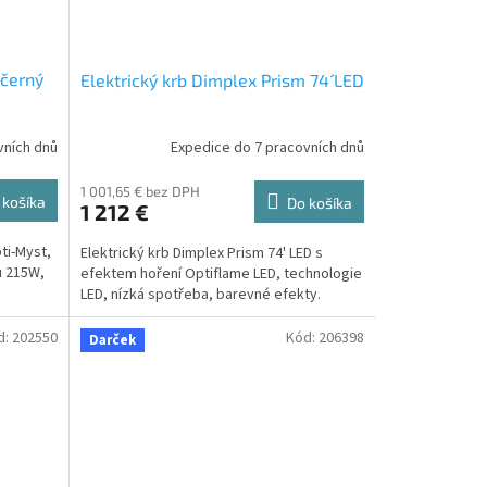
 černý
Elektrický krb Dimplex Prism 74´ LED
vních dnů
Expedice do 7 pracovních dnů
1 001,65 € bez DPH
 košíka
Do košíka
1 212 €
ti-Myst,
Elektrický krb Dimplex Prism 74' LED s
u 215W,
efektem hoření Optiflame LED, technologie
LED, nízká spotřeba, barevné efekty.
d:
202550
Kód:
206398
Darček