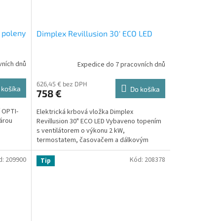
 poleny
Dimplex Revillusion 30' ECO LED
vních dnů
Expedice do 7 pracovních dnů
626,45 € bez DPH
 košíka
Do košíka
758 €
í OPTI-
Elektrická krbová vložka Dimplex
árou
Revillusion 30" ECO LED Vybaveno topením
s ventilátorem o výkonu 2 kW,
termostatem, časovačem a dálkovým
ovládáním.
d:
209900
Kód:
208378
Tip