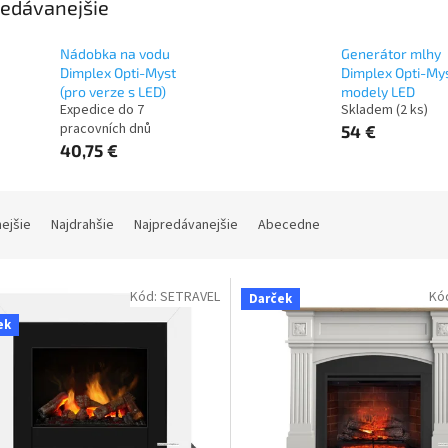
edávanejšie
Nádobka na vodu
Generátor mlhy
Dimplex Opti-Myst
Dimplex Opti-My
(pro verze s LED)
modely LED
Expedice do 7
Skladem
(
2 ks
)
pracovních dnů
54 €
40,75 €
nejšie
Najdrahšie
Najpredávanejšie
Abecedne
Kód:
SETRAVEL
Kó
Darček
ek