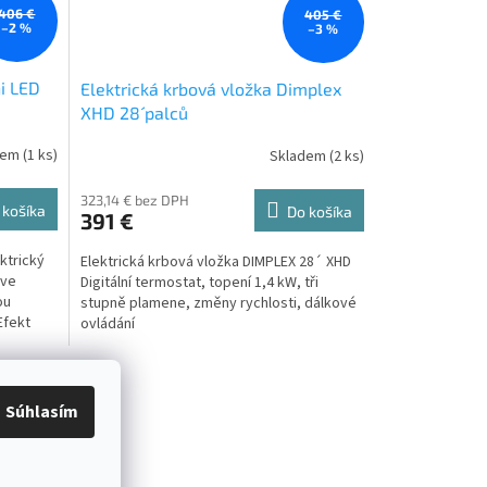
406 €
405 €
–2 %
–3 %
ni LED
Elektrická krbová vložka Dimplex
XHD 28´ palců
dem
(
1 ks
)
Skladem
(
2 ks
)
323,14 € bez DPH
 košíka
Do košíka
391 €
ektrický
Elektrická krbová vložka DIMPLEX 28´ XHD
 ve
Digitální termostat, topení 1,4 kW, tři
ou
stupně plamene, změny rychlosti, dálkové
Efekt
ovládání
Súhlasím