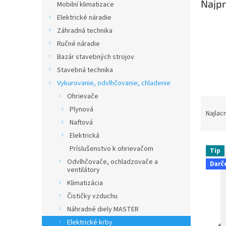
Najpr
Mobilní klimatizace
Elektrické náradie
Záhradná technika
Ručné náradie
Bazár stavebných strojov
Stavebná technika
Vykurovanie, odvlhčovanie, chladenie
Ohrievače
R
Plynová
a
Najlac
Naftová
d
e
Elektrická
V
n
Príslušenstvo k ohrievačom
Tip
ý
i
Odvlhčovače, ochladzovače a
Darč
p
e
ventilátory
i
p
Klimatizácia
s
r
Čističky vzduchu
p
o
Náhradné diely MASTER
r
d
o
Elektrické krby
u