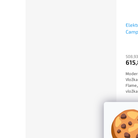
Elekt
Camp
508,93
615,
Moderní
Vložka
Flame,
vložka
a dálk