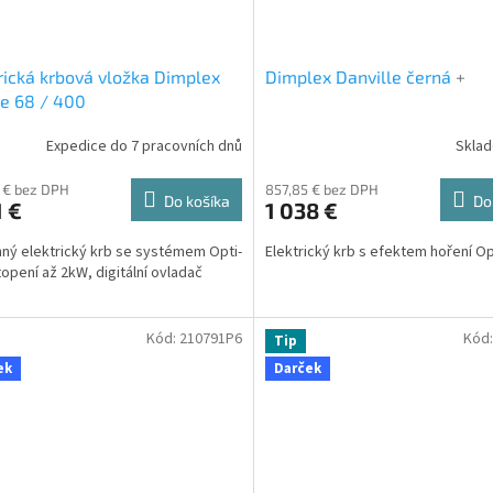
rická krbová vložka Dimplex
Dimplex Danville černá
+
e 68 / 400
Expedice do 7 pracovních dnů
Skla
 € bez DPH
857,85 € bez DPH
Do košíka
Do
1 €
1 038 €
ný elektrický krb se systémem Opti-
Elektrický krb s efektem hoření O
topení až 2kW, digitální ovladač
Kód:
210791P6
Kód
Tip
ek
Darček