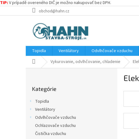
TIP:
V prípadě overeného DIČ je možno nakupovať bez DPH.
Prejsť
obchod@hahn.cz
na
obsah
Topidla
Ventilátory
Odvlhčovače vzduchu
Domov
Vykurovanie, odvlhčovanie, chladenie
Ele
B
Elek
o
Preskočiť
č
Kategórie
kategórie
n
ý
Topidla
p
Ventilátory
a
Odvlhčovače vzduchu
n
e
Ochlazovače vzduchu
l
Čistička vzduchu