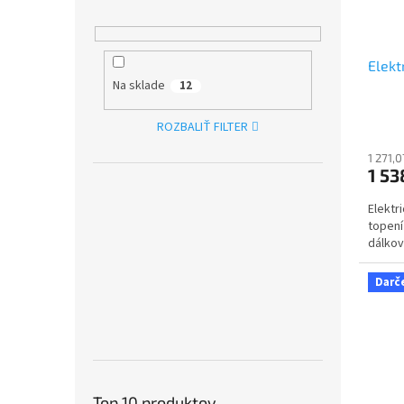
Elekt
Na sklade
12
ROZBALIŤ FILTER
1 271,
1 53
Elektr
topení
dálkov
Darč
Top 10 produktov