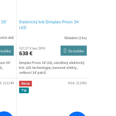
 50´
Elektrický krb Dimplex Prism 34'
LED
vních dnů
Skladem
(
2 ks
)
527,27 € bez DPH
 košíka
Do košíka
638 €
ism 50'
Dimplex Prism 34' LED, nástěnný elektrický
D,
krb. LED technologie, barevné efekty,
velikost 34' palců
d:
211149
Kód:
211002
Akcia
Tip