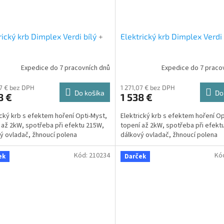
rický krb Dimplex Verdi bílý
+
Elektrický krb Dimplex Verdi
Expedice do 7 pracovních dnů
Expedice do 7 praco
07 € bez DPH
1 271,07 € bez DPH
Do košíka
Do
8 €
1 538 €
ický krb s efektem hoření Opti-Myst,
Elektrický krb s efektem hoření Op
 až 2kW, spotřeba při efektu 215W,
topení až 2kW, spotřeba při efekt
ý ovladač, žhnoucí polena
dálkový ovladač, žhnoucí polena
Kód:
210234
Kó
ek
Darček