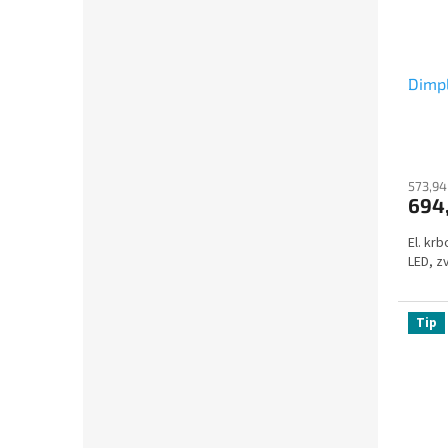
Dimp
573,94
694
El. kr
LED, z
Tip