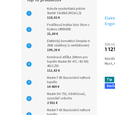
Kränzle vysokotlaká pistole
Starlet 3 krátká (M22x1,5)
118,02 €
Elekt
Engin
Postřiková trubka Solo 50cm s
tryskou (4900439)
21,60 €
Elektrický konvektor Dimplex H
926,45
260E nástěnný (s ventilátorem)
1 12
199,26 €
Komínová stříška 200mm pro
Nástěn
topidlo Master BV 471 / BV 691
Myst, 
4013.250
111,63 €
Master F 80 Stacionární naftové
Tip
topidlo
Darč
10 469 €
Master DH 792, Odvlhčovač,
vysoušeč vzduchu
2 551 €
Master F 60 Stacionární naftové
topidlo