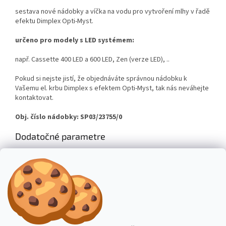
sestava nové nádobky a víčka na vodu
pro vytvoření mlhy v řadě
efektu Dimplex Opti-Myst.
určeno pro modely s LED systémem:
např. Cassette 400 LED a 600 LED, Zen (verze LED), ..
Pokud si nejste jistí, že objednáváte správnou nádobku k
Vašemu el. krbu Dimplex s efektem Opti-Myst, tak nás neváhejte
kontaktovat.
Obj. číslo nádobky: SP03/23755/0
Dodatočné parametre
Kategória
:
Príslušenstvo a náhradné diely ku krbom
Hmotnosť
:
0.2 kg
Výrobce
:
Dimplex
Z
á
Stavba stroje CZ
Topení Dimplex CZ