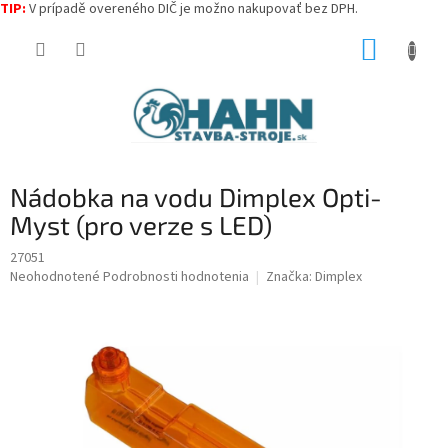
TIP:
V prípadě overeného DIČ je možno nakupovať bez DPH.
Prejsť
NÁKUP
na
obsah
KOŠÍK
Nádobka na vodu Dimplex Opti-
Myst (pro verze s LED)
27051
Priemerné
Neohodnotené
Podrobnosti hodnotenia
Značka:
Dimplex
hodnotenie
produktu
je
0,0
z
5
hviezdičiek.