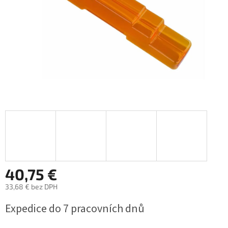
40,75 €
33,68 € bez DPH
Jednotková
Expedice do 7 pracovních dnů
cena: