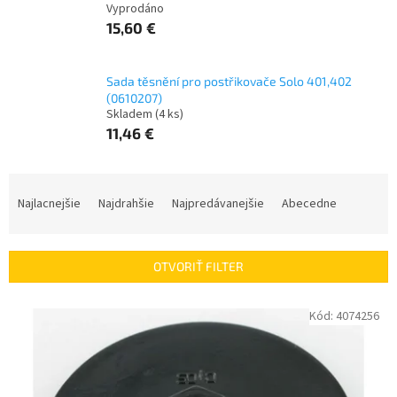
Vyprodáno
15,60 €
Sada těsnění pro postřikovače Solo 401,402
(0610207)
Skladem
(
4 ks
)
11,46 €
R
a
Najlacnejšie
Najdrahšie
Najpredávanejšie
Abecedne
d
e
n
OTVORIŤ FILTER
i
e
V
Kód:
4074256
p
ý
r
p
o
i
d
s