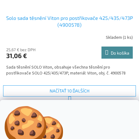
Solo sada těsnění Viton pro postřikovače 425/435/473P
(4900578)
Skladem
(
1 ks
)
25,67 € bez DPH
Do košíka
31,06 €
Sada těsnění SOLO Viton, obsahuje všechna těsnění pro
postřikovače SOLO 425/435/473P, materiál: Viton, obj. č. 4900578
NAČÍTAŤ 10 ĎALŠÍCH
S
1
2
t
O
r
28
položiek celkom
v
á
l
HORE
n
á
k
d
o
v
Z
a