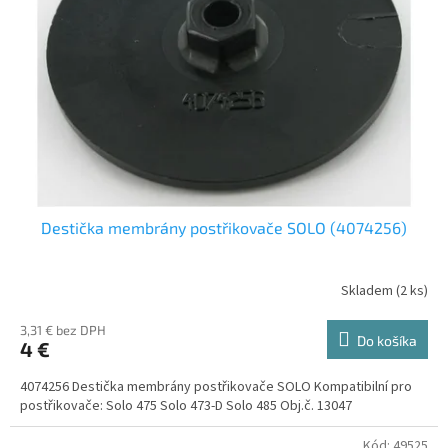
u
p
k
r
t
o
o
d
v
u
k
t
o
v
Destička membrány postřikovače SOLO (4074256)
Skladem
(
2 ks
)
3,31 € bez DPH
Do košíka
4 €
4074256 Destička membrány postřikovače SOLO Kompatibilní pro
postřikovače: Solo 475 Solo 473-D Solo 485 Obj.č. 13047
Kód:
49525