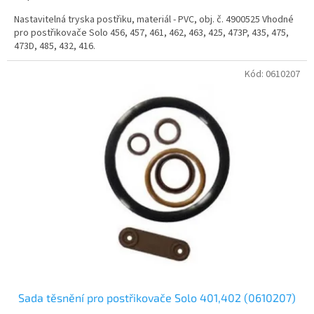
Nastavitelná tryska postřiku, materiál - PVC, obj. č. 4900525 Vhodné
pro postřikovače Solo 456, 457, 461, 462, 463, 425, 473P, 435, 475,
473D, 485, 432, 416.
Kód:
0610207
Sada těsnění pro postřikovače Solo 401,402 (0610207)