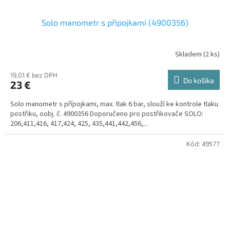
Solo manometr s připojkami (4900356)
Skladem
(
2 ks
)
19,01 € bez DPH
Do košíka
23 €
Solo manometr s přípojkami, max. tlak 6 bar, slouží ke kontrole tlaku
postřiku, oobj. č. 4900356 Doporučeno pro postřikovače SOLO:
206,411,416, 417,424, 425, 435,441,442,456,...
Kód:
49577