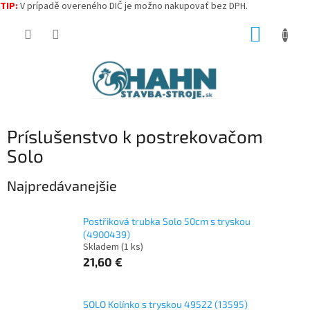
TIP:
V prípadě overeného DIČ je možno nakupovať bez DPH.
Prejsť
NÁKUP
na
obsah
KOŠÍK
Príslušenstvo k postrekovačom
Solo
Najpredávanejšie
Postřiková trubka Solo 50cm s tryskou
(4900439)
Skladem
(
1 ks
)
21,60 €
SOLO Kolínko s tryskou 49522 (13595)