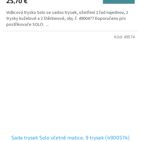
25,70 €
Vidlicová tryska Solo se sadou trysek, ošetření 2 řad najednou, 2
trysky kuželové a 2 štěrbinové, obj. č. 4900477 Doporučeno pro
postřikovače SOLO: ...
Kód:
49574
Sada trysek Solo včetně matice, 9 trysek (4900574)