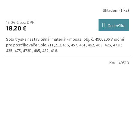
Skladem
(
1 ks
)
15,04 € bez DPH
Do košíka
18,20 €
Solo tryska nastavitelná, materiál - mosaz, obj. č. 4900206 Vhodné
pro postřikovače Solo 211,212,456, 457, 461, 462, 463, 425, 473P,
435, 475, 473D, 485, 432, 416.
Kód:
49513