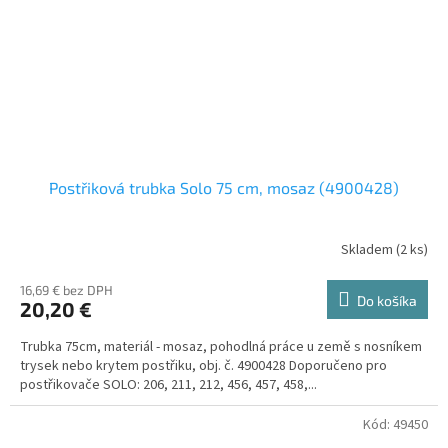
Postřiková trubka Solo 75 cm, mosaz (4900428)
Skladem
(
2 ks
)
16,69 € bez DPH
Do košíka
20,20 €
Trubka 75cm, materiál - mosaz, pohodlná práce u země s nosníkem
trysek nebo krytem postřiku, obj. č. 4900428 Doporučeno pro
postřikovače SOLO: 206, 211, 212, 456, 457, 458,...
Kód:
49450