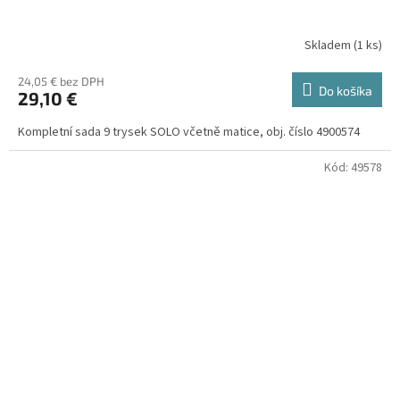
Skladem
(
1 ks
)
24,05 € bez DPH
Do košíka
29,10 €
Kompletní sada 9 trysek SOLO včetně matice, obj. číslo 4900574
Kód:
49578