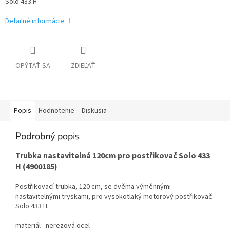
Solo 433 H
Detailné informácie
OPÝTAŤ SA
ZDIEĽAŤ
Popis
Hodnotenie
Diskusia
Podrobný popis
Trubka nastavitelná 120cm pro postřikovač Solo 433
H (4900185)
Postřikovací trubka, 120 cm, se dvěma výměnnými
nastavitelnými tryskami, pro vysokotlaký motorový postřikovač
Solo 433 H.
materiál - nerezová ocel