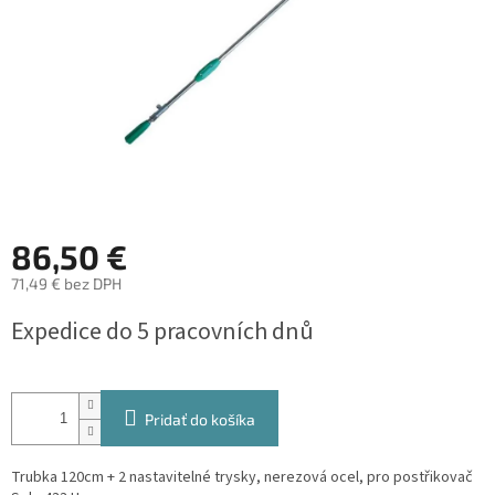
86,50 €
71,49 € bez DPH
Jednotková
Expedice do 5 pracovních dnů
cena:
Pridať do košíka
Trubka 120cm + 2 nastavitelné trysky, nerezová ocel, pro postřikovač