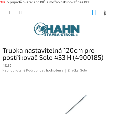
TIP:
V prípadě overeného DIČ je možno nakupovať bez DPH.
Prejsť
NÁKUP
na
obsah
KOŠÍK
Trubka nastavitelná 120cm pro
postřikovač Solo 433 H (4900185)
49185
Priemerné
Neohodnotené
Podrobnosti hodnotenia
Značka:
Solo
hodnotenie
produktu
je
0,0
z
5
hviezdičiek.