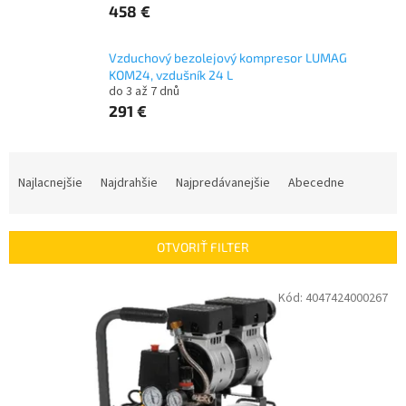
458 €
Vzduchový bezolejový kompresor LUMAG
KOM24, vzdušník 24 L
do 3 až 7 dnů
291 €
R
a
Najlacnejšie
Najdrahšie
Najpredávanejšie
Abecedne
d
e
n
OTVORIŤ FILTER
i
e
V
Kód:
4047424000267
p
ý
r
p
o
i
d
s
u
p
k