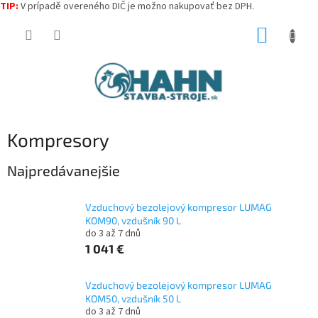
TIP:
V prípadě overeného DIČ je možno nakupovať bez DPH.
Prejsť
NÁKUP
na
obsah
KOŠÍK
Kompresory
Najpredávanejšie
Vzduchový bezolejový kompresor LUMAG
KOM90, vzdušník 90 L
do 3 až 7 dnů
1 041 €
Vzduchový bezolejový kompresor LUMAG
KOM50, vzdušník 50 L
do 3 až 7 dnů