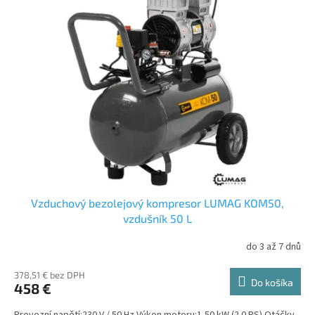
Vzduchový bezolejový kompresor LUMAG KOM50,
vzdušník 50 L
do 3 až 7 dnů
378,51 € bez DPH
Do košíka
458 €
Provozní napětí:230 V / 50 Hz Výkon motoru:1,50 kW (2.0 PS) Otáčky