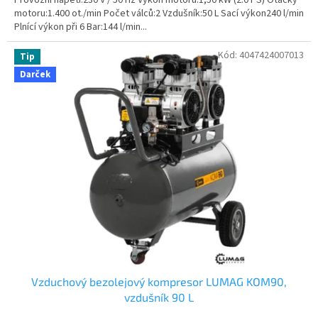
motoru:1.400 ot./min Počet válců:2 Vzdušník:50 L Sací výkon240 l/min
Plnící výkon při 6 Bar:144 l/min...
Kód:
4047424007013
Tip
Darček
Vzduchový bezolejový kompresor LUMAG KOM90,
vzdušník 90 L