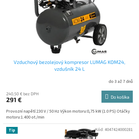
r
t
o
o
d
v
u
k
t
o
v
Vzduchový bezolejový kompresor LUMAG KOM24,
vzdušník 24 L
do 3 až 7 dnů
240,50 € bez DPH
Do košíka
291 €
Provozní napětí:230 V / 50 Hz Výkon motoru:0,75 kW (1.0 PS) Otáčky
motoru:1.400 ot./min
Kód:
4047424000281
Tip