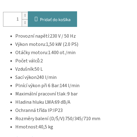
Pridať do košíka
Provozní napětí:230 V / 50 Hz
Výkon motoru:1,50 kW (2.0 PS)
Otáčky motoru:1.400 ot./min
Počet válců:2
Vzdušník:50 L
Sací výkon240 l/min
Plnící výkon při 6 Bar:144 l/min
Maximální pracovní tlak :9 bar
Hladina hluku LWA:69 dB/A
Ochranná třída IP:IP23
Rozměry balení (D/Š/V):750/345/710 mm
Hmotnost:40,5 kg