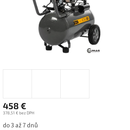
458 €
378,51 € bez DPH
Jednotková
do 3 až 7 dnů
cena: