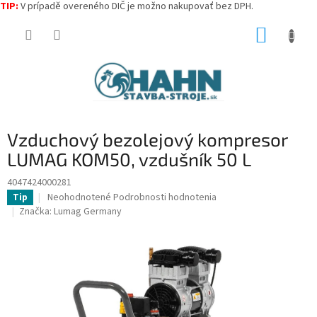
TIP:
V prípadě overeného DIČ je možno nakupovať bez DPH.
Prejsť
NÁKUP
na
obsah
KOŠÍK
Vzduchový bezolejový kompresor
LUMAG KOM50, vzdušník 50 L
4047424000281
Priemerné
Neohodnotené
Podrobnosti hodnotenia
Tip
hodnotenie
Značka:
Lumag Germany
produktu
je
0,0
z
5
hviezdičiek.