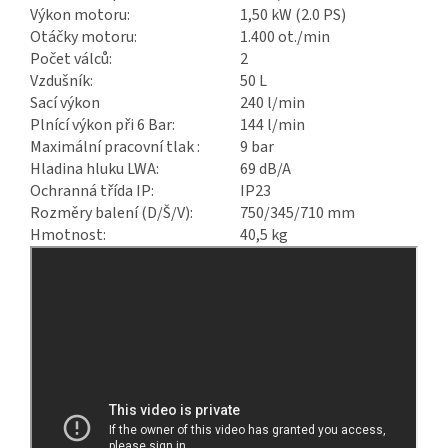
Výkon motoru:
1,50 kW (2.0 PS)
Otáčky motoru:
1.400 ot./min
Počet válců:
2
Vzdušník:
50 L
Sací výkon
240 l/min
Plnící výkon při 6 Bar:
144 l/min
Maximální pracovní tlak :
9 bar
Hladina hluku LWA:
69 dB/A
Ochranná třída IP:
IP23
Rozměry balení (D/Š/V):
750/345/710 mm
Hmotnost:
40,5 kg