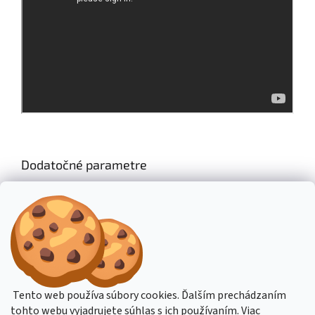
Dodatočné parametre
Kategória
:
Elektrické náradie
Hmotnosť
:
41 kg
EAN
:
4047424000281
Z
á
Stavba stroje CZ
Topení Dimplex CZ
Tento web používa súbory cookies. Ďalším prechádzaním
p
tohto webu vyjadrujete súhlas s ich používaním. Viac
ä