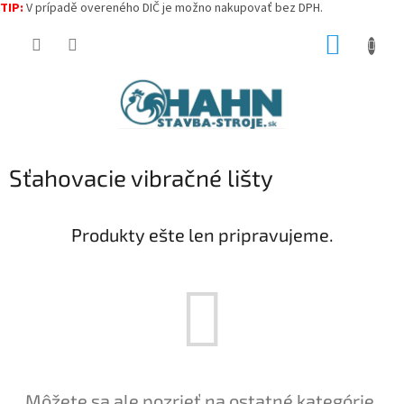
TIP:
V prípadě overeného DIČ je možno nakupovať bez DPH.
Prejsť
NÁKUP
na
obsah
KOŠÍK
Sťahovacie vibračné lišty
Produkty ešte len pripravujeme.
Môžete sa ale pozrieť na ostatné kategórie.