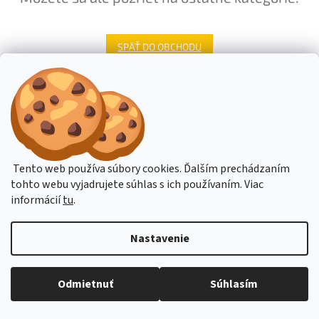
SPÄŤ DO OBCHODU
Z
á
Stavba stroje CZ
Topení Dimplex CZ
p
ä
t
Tento web používa súbory cookies. Ďalším prechádzaním
i
tohto webu vyjadrujete súhlas s ich používaním. Viac
Vytvoril Shoptet
e
informácií
tu
.
Copyright 2026
Stavba-Stroje.sk
. Všetky práva vyhradené.
Upraviť
Nastavenie
nastavenie cookies
Budete-li potřebovat poradit, pište přes online podporu nebo na email
Odmietnuť
Súhlasím
obchod@hahn.cz. Děkujeme