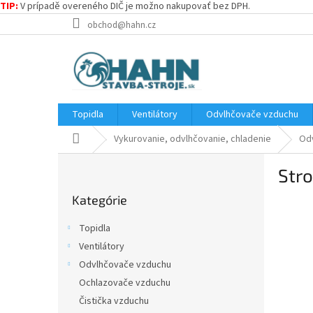
TIP:
V prípadě overeného DIČ je možno nakupovať bez DPH.
Prejsť
obchod@hahn.cz
na
obsah
Topidla
Ventilátory
Odvlhčovače vzduchu
Domov
Vykurovanie, odvlhčovanie, chladenie
Odv
B
Str
o
Preskočiť
č
Kategórie
kategórie
n
ý
Topidla
p
Ventilátory
a
Odvlhčovače vzduchu
n
e
Ochlazovače vzduchu
l
Čistička vzduchu