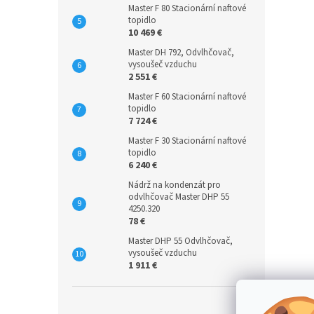
Master F 80 Stacionární naftové
topidlo
10 469 €
Master DH 792, Odvlhčovač,
vysoušeč vzduchu
2 551 €
Master F 60 Stacionární naftové
topidlo
7 724 €
Master F 30 Stacionární naftové
topidlo
6 240 €
Nádrž na kondenzát pro
odvlhčovač Master DHP 55
4250.320
78 €
Master DHP 55 Odvlhčovač,
vysoušeč vzduchu
1 911 €