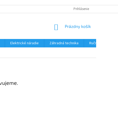
Prihlásenie
NÁKUPNÝ
Prázdny košík
KOŠÍK
Elektrické náradie
Záhradná technika
Ručné náradie
avujeme.