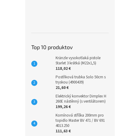
Top 10 produktov
Kränzle vysokotlaká pistole
Starlet 3 krátká (M22x1,5)
118,02 €
Postřiková trubka Solo 50cm s
tryskou (4900439)
21,60 €
Elektrický konvektor Dimplex H
260E nástěnný (s ventilátorem)
199,26 €
Komínová stříška 200mm pro
topidlo Master BV 471 / BV 691
4013.250
111,63 €