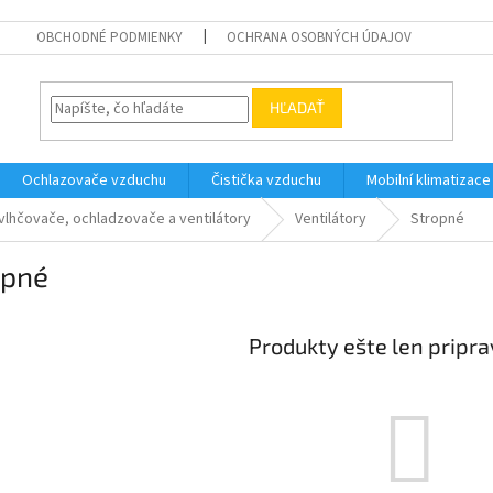
OBCHODNÉ PODMIENKY
OCHRANA OSOBNÝCH ÚDAJOV
HĽADAŤ
Ochlazovače vzduchu
Čistička vzduchu
Mobilní klimatizace
lhčovače, ochladzovače a ventilátory
Ventilátory
Stropné
opné
Produkty ešte len pripr