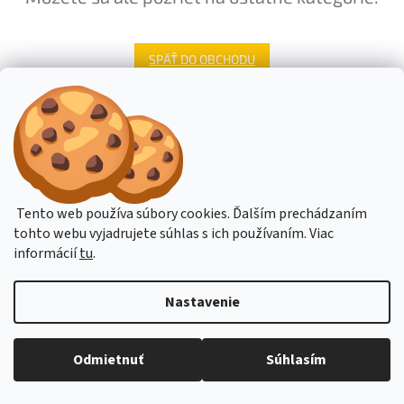
SPÄŤ DO OBCHODU
Z
á
Stavba stroje CZ
Topení Dimplex CZ
p
ä
t
Tento web používa súbory cookies. Ďalším prechádzaním
i
tohto webu vyjadrujete súhlas s ich používaním. Viac
Vytvoril Shoptet
e
informácií
tu
.
Copyright 2026
Stavba-Stroje.sk
. Všetky práva vyhradené.
Upraviť
Nastavenie
nastavenie cookies
Budete-li potřebovat poradit, pište přes online podporu nebo na email
Odmietnuť
Súhlasím
obchod@hahn.cz. Děkujeme