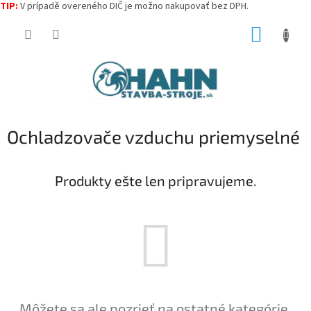
TIP:
V prípadě overeného DIČ je možno nakupovať bez DPH.
Prejsť
NÁKUP
na
obsah
KOŠÍK
Ochladzovače vzduchu priemyselné
Produkty ešte len pripravujeme.
Môžete sa ale pozrieť na ostatné kategórie.