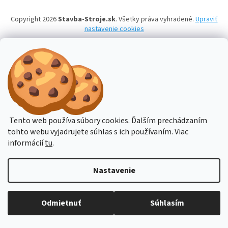
Copyright 2026
Stavba-Stroje.sk
. Všetky práva vyhradené.
Upraviť
nastavenie cookies
Tento web používa súbory cookies. Ďalším prechádzaním
tohto webu vyjadrujete súhlas s ich používaním. Viac
informácií
tu
.
Nastavenie
Budete-li potřebovat poradit, pište přes online podporu nebo na email
Odmietnuť
Súhlasím
obchod@hahn.cz. Děkujeme