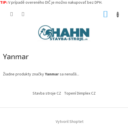
TIP:
V prípadě overeného DIČ je možno nakupovať bez DPH.
Prejsť
NÁKUP
na
obsah
KOŠÍK
Yanmar
Žiadne produkty značky
Yanmar
sa nenašli...
Z
á
Stavba stroje CZ
Topení Dimplex CZ
p
ä
t
i
Vytvoril Shoptet
e