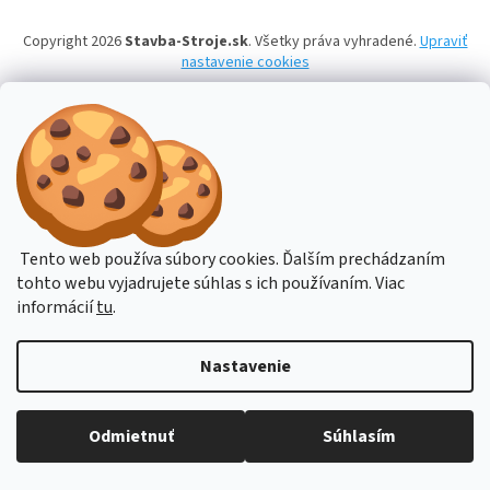
Copyright 2026
Stavba-Stroje.sk
. Všetky práva vyhradené.
Upraviť
nastavenie cookies
Tento web používa súbory cookies. Ďalším prechádzaním
tohto webu vyjadrujete súhlas s ich používaním. Viac
informácií
tu
.
Nastavenie
Budete-li potřebovat poradit, pište přes online podporu nebo na email
Odmietnuť
Súhlasím
obchod@hahn.cz. Děkujeme