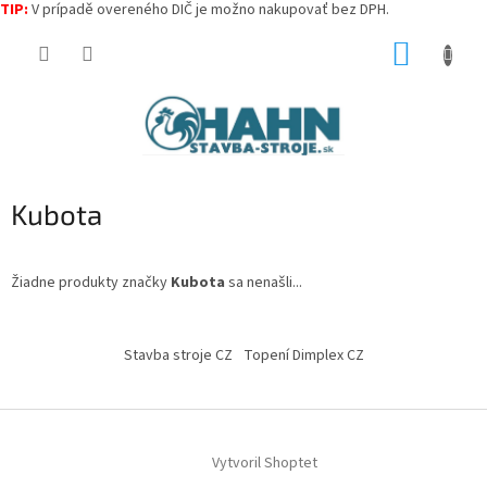
TIP:
V prípadě overeného DIČ je možno nakupovať bez DPH.
Prejsť
NÁKUP
na
obsah
KOŠÍK
Kubota
Žiadne produkty značky
Kubota
sa nenašli...
Z
á
Stavba stroje CZ
Topení Dimplex CZ
p
ä
t
i
Vytvoril Shoptet
e