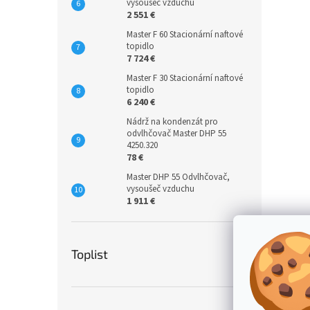
vysoušeč vzduchu
2 551 €
Master F 60 Stacionární naftové
topidlo
7 724 €
Master F 30 Stacionární naftové
topidlo
6 240 €
Nádrž na kondenzát pro
odvlhčovač Master DHP 55
4250.320
78 €
Master DHP 55 Odvlhčovač,
vysoušeč vzduchu
1 911 €
Toplist