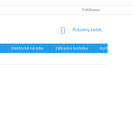
Prihlásenie
NÁKUPNÝ
Prázdny košík
KOŠÍK
Elektrické náradie
Záhradná technika
Ručné náradie