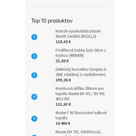
Top 10 produktov
Kränzle vysokotlaká pistole
Starlet 3 krátká (M22x1,5)
118,02 €
Postřiková trubka Solo 50cm s
tryskou (4900439)
21,60 €
Elektrický konvektor Dimplex H
260E nástěnný (s ventilátorem)
199,26 €
Komínová stříška 200mm pro
topidlo Master BV 471 / BV 691
4013.250
111,63 €
Master F 80 Stacionární naftové
topidlo
10 469 €
Master DH 792, Odvlhčovač,