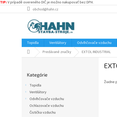
TIP:
V prípadě overeného DIČ je možno nakupovať bez DPH.
Prejsť
obchod@hahn.cz
na
obsah
Topidla
Ventilátory
Odvlhčovače vzduchu
Domov
Predávané značky
EXTOL INDUSTRIAL
B
EXT
o
Preskočiť
č
Kategórie
kategórie
n
Žiadne 
ý
Topidla
p
Ventilátory
a
Odvlhčovače vzduchu
n
e
Ochlazovače vzduchu
l
Čistička vzduchu