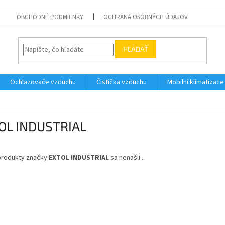
OBCHODNÉ PODMIENKY
OCHRANA OSOBNÝCH ÚDAJOV
HĽADAŤ
Ochlazovače vzduchu
Čistička vzduchu
Mobilní klimatizace
OL INDUSTRIAL
produkty značky
EXTOL INDUSTRIAL
sa nenašli...