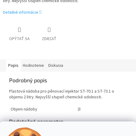
litry. Nejvyšší stupeň chemické odolnosti.
Detailné informácie
OPÝTAŤ SA
ZDIEĽAŤ
Popis
Hodnotenie
Diskusia
Podrobný popis
Plastová nádoba pro pěnovací injektor ST-70.1 a ST-73.1 o
objemu 2 litry. Nejvyšší stupeň chemické odolnosti.
Objem nádoby
2l
Dodatočné parametre
Kategória
:
Vysokotlakové čistiace stroje