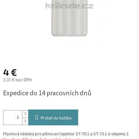
4 €
3,31 € bez DPH
Jednotková
Expedice do 14 pracovních dnů
cena:
Pridať do košíka
Plastová nádoba pro pěnovací injektor ST-70.1 a ST-73.1 o objemu 2