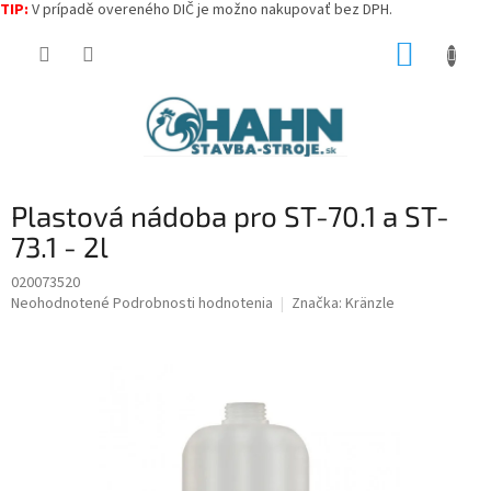
TIP:
V prípadě overeného DIČ je možno nakupovať bez DPH.
Prejsť
NÁKUP
na
obsah
KOŠÍK
Plastová nádoba pro ST-70.1 a ST-
73.1 - 2l
020073520
Priemerné
Neohodnotené
Podrobnosti hodnotenia
Značka:
Kränzle
hodnotenie
produktu
je
0,0
z
5
hviezdičiek.