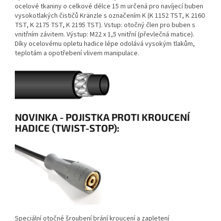
ocelové tkaniny o celkové délce 15 m určená pro navíjecí buben
vysokotlakých čističů Kränzle s označením K
(K 1152 TST, K 2160
TST, K 2175 TST, K 2195 TST)
. Vstup: otočný člen pro buben s
vnitřním závitem. Výstup: M22 x 1,5 vnitřní (převlečná matice).
Díky ocelovému opletu hadice lépe odolává vysokým tlakům,
teplotám a opotřebení vlivem manipulace.
NOVINKA - POJISTKA PROTI KROUCENÍ
HADICE (TWIST-STOP):
Speciální otočné šroubení brání kroucení a zapletení