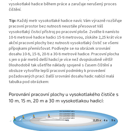
vysokotlaké hadice během práce a zaručuje nerušený proces
čištění.
Tip:
Každý metr vysokotlaké hadice navíc Vám výrazně rozšiřuje
pracovní prostor bez nutnosti neustále přesouvat Váš
vysokotlaký čisticí přístroj po pracovní ploše. Zvolíte-li namísto
10-ti metrové hadice hadici 15-ti metrovou, získáte 2,25 krát více
akční pracovní plochy bez nutnosti vysokotlaký čistič se všemi
přípojkami přemísťovat. Podívejte se na obrázek srovnání
dosahu 10-ti, 15-ti, 20-ti a 30-ti metrové hadice. Pracovní plocha
s jen o pár metrů delší hadicí je více než dvojnásobně větší!
Dlouhodobě tak ušetříte náklady spojené s časem čištění a
obsluze vytvoříte lepší pracovní podmínky k provedení
požadovaných prací. Další srovnání dosahu hadic nabízí malá
tabulka pod obrázkem:
Porovnání pracovní plochy u vysokotlakého čističe s
10 m, 15 m, 20 m a 30 m vysokotlakou hadicí: