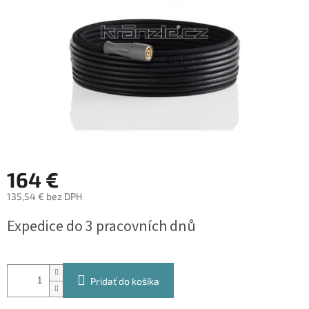
164 €
135,54 € bez DPH
Jednotková
Expedice do 3 pracovních dnů
cena:
Pridať do košíka