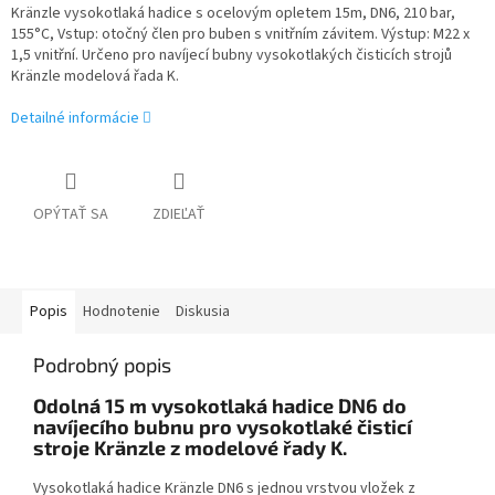
Kränzle vysokotlaká hadice s ocelovým opletem 15m, DN6, 210 bar,
155°C, Vstup: otočný člen pro buben s vnitřním závitem. Výstup: M22 x
1,5 vnitřní. Určeno pro navíjecí bubny vysokotlakých čisticích strojů
Kränzle modelová řada K.
Detailné informácie
OPÝTAŤ SA
ZDIEĽAŤ
Popis
Hodnotenie
Diskusia
Podrobný popis
Odolná 15 m vysokotlaká hadice DN6 do
navíjecího bubnu pro vysokotlaké čisticí
stroje Kränzle z modelové řady K.
Vysokotlaká hadice Kränzle DN6 s jednou vrstvou vložek z