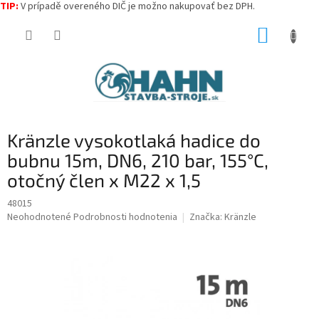
TIP:
V prípadě overeného DIČ je možno nakupovať bez DPH.
Prejsť
NÁKUP
na
obsah
KOŠÍK
Kränzle vysokotlaká hadice do
bubnu 15m, DN6, 210 bar, 155°C,
otočný člen x M22 x 1,5
48015
Priemerné
Neohodnotené
Podrobnosti hodnotenia
Značka:
Kränzle
hodnotenie
produktu
je
0,0
z
5
hviezdičiek.