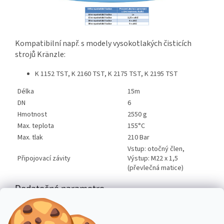
Kompatibilní např. s modely vysokotlakých čisticích
strojů Kränzle:
K 1152 TST, K 2160 TST, K 2175 TST, K 2195 TST
Délka
15m
DN
6
Hmotnost
2550 g
Max. teplota
155°C
Max. tlak
210 Bar
Vstup: otočný člen,
Připojovací závity
Výstup: M22 x 1,5
(převlečná matice)
Dodatočné parametre
Kategória
:
Vysokotlakové čistiace stroje
Hmotnosť
:
2.6 kg