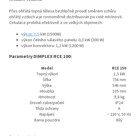
Přes ohřátá topná tělesa bezhlučně proudí směrem vzhůru
ohřátý vzduch a je rovnoměrně distribuován po celé místnosti.
Cirkulace probíhá efektivně a ve velkých objemech.
vý
kon
: 1,5
kW (1500W)
výkon čelního sálavého panelu
: 0,3 kW (300 W)
výkon konvektoru
: 1,2 kW (1200 W)
Parametry DIMPLEX RCE 100:
Model
RCE 150
Topný výkon
1,5 kW
Šířka
756 mm
Výška
546 mm
Hloubka
105 mm
Hmotnost
9,8 kg
Úroveň zabezpečení
IP24
Třída ochrany
A
Napájení
~ 230 V, 50 Hz
Barva pouzdra
Bílý