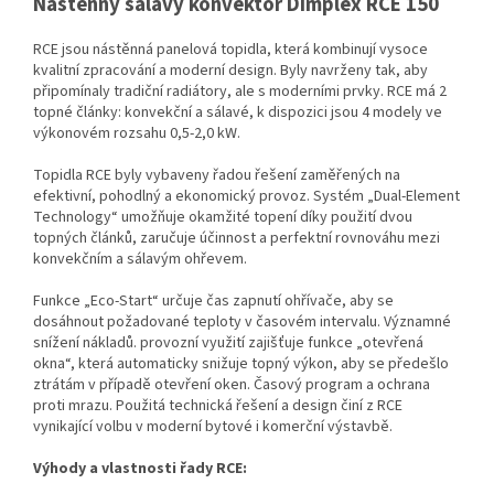
Nástěnný sálavý konvektor Dimplex RCE 150
RCE jsou nástěnná panelová topidla, která kombinují vysoce
kvalitní zpracování a moderní design.
Byly navrženy tak, aby
připomínaly tradiční radiátory, ale s moderními prvky.
RCE má 2
topné články: konvekční a sálavé, k dispozici jsou 4 modely ve
výkonovém rozsahu 0,5-2,0 kW.
Topidla RCE byly vybaveny řadou řešení zaměřených na
efektivní, pohodlný a ekonomický provoz.
Systém „Dual-Element
Technology“ umožňuje okamžité topení díky použití dvou
topných článků, zaručuje účinnost a perfektní rovnováhu mezi
konvekčním a sálavým ohřevem.
Funkce „Eco-Start“ určuje čas zapnutí ohřívače, aby se
dosáhnout požadované teploty v časovém intervalu. Významné
snížení nákladů. provozní využití zajišťuje funkce „otevřená
okna“, která automaticky snižuje topný výkon, aby se předešlo
ztrátám v případě otevření oken. Č
asový program a ochrana
proti mrazu.
Použitá technická řešení a design činí z RCE
vynikající volbu v moderní bytové i komerční výstavbě.
Výhody a vlastnosti řady RCE: