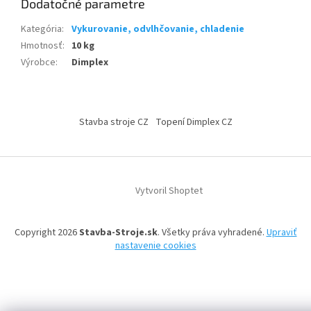
Dodatočné parametre
Kategória
:
Vykurovanie, odvlhčovanie, chladenie
Hmotnosť
:
10 kg
Výrobce
:
Dimplex
Z
á
Stavba stroje CZ
Topení Dimplex CZ
p
ä
t
i
Vytvoril Shoptet
e
Copyright 2026
Stavba-Stroje.sk
. Všetky práva vyhradené.
Upraviť
nastavenie cookies