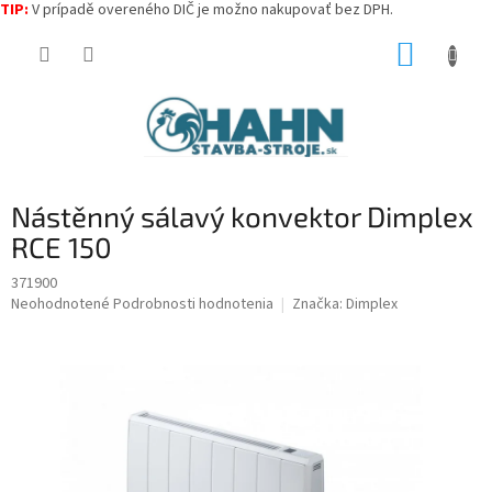
TIP:
V prípadě overeného DIČ je možno nakupovať bez DPH.
Prejsť
NÁKUP
na
obsah
KOŠÍK
Nástěnný sálavý konvektor Dimplex
RCE 150
371900
Priemerné
Neohodnotené
Podrobnosti hodnotenia
Značka:
Dimplex
hodnotenie
produktu
je
0,0
z
5
hviezdičiek.