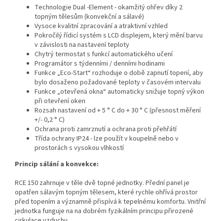
Technologie Dual -Element - okamžitý ohřev díky 2
topným tělesům (konvekční a sálavé)
Vysoce kvalitní zpracování a atraktivní vzhled
Pokročilý řídicí systém s LCD displejem, který mění barvu
v závislosti na nastavení teploty
Chytrý termostat s funkcí automatického učení
Programátor s týdenními / denními hodinami
Funkce „Eco-Start“ rozhoduje o době zapnutí topení, aby
bylo dosaženo požadované teploty v časovém intervalu
Funkce „otevřená okna“ automaticky snižuje topný výkon
při otevření oken
Rozsah nastavení od + 5 ° C do + 30 ° C (přesnost měření
+/- 0,2 ° C)
Ochrana proti zamrznutí a ochrana proti přehřátí
Třída ochrany IP24 - lze použít v koupelně nebo v
prostorách s vysokou vlhkostí
Princip sálání a konvekce:
RCE 150 zahrnuje v těle dvě topné jednotky. Přední panel je
opatřen sálavým topným tělesem, které rychle ohřívá prostor
před topením a významně přispívá k tepelnému komfortu. Vnitřní
jednotka funguje na na dobrém fyzikálním principu přirozené
cirkulace vzduchu.