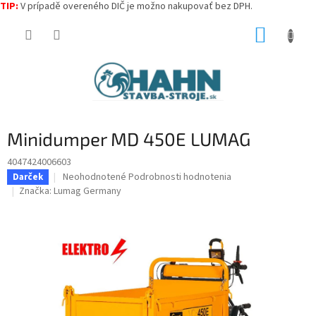
TIP:
V prípadě overeného DIČ je možno nakupovať bez DPH.
Prejsť
NÁKUP
na
obsah
KOŠÍK
Minidumper MD 450E LUMAG
4047424006603
Priemerné
Neohodnotené
Podrobnosti hodnotenia
Darček
hodnotenie
Značka:
Lumag Germany
produktu
je
0,0
z
5
hviezdičiek.