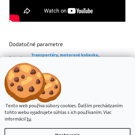
Dodatočné parametre
Transportéry, motorové kolieska,
Kategória
:
minidumpery
Hmotnosť
:
215 kg
EAN
:
4047424006603
Z
á
Stavba stroje CZ
Topení Dimplex CZ
Tento web používa súbory cookies. Ďalším prechádzaním
p
tohto webu vyjadrujete súhlas s ich používaním. Viac
ä
informácií
tu
.
t
i
Vytvoril Shoptet
e