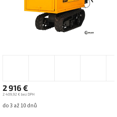
2 916 €
2 409,92 € bez DPH
Jednotková
do 3 až 10 dnů
cena: