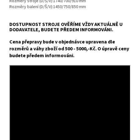
Rozměry stroje (D/Š/V):
1740/700/910 mm
Rozměry balení (D/Š/V):
1450/750/850 mm
DOSTUPNOST STROJE OVĚŘÍME VŽDY AKTUÁLNĚ U
DODAVATELE, BUDETE PŘEDEM INFORMOVÁNI.
Cena přepravy bude v objednávce upravena dle
rozměrů a váhy zboží od 500 - 5000,-Kč. O úpravě ceny
budete předem informováni.