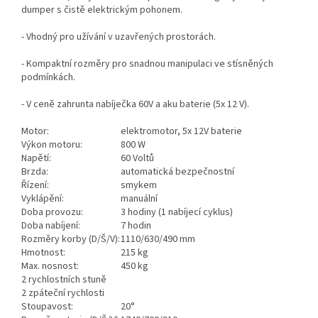
dumper s čistě elektrickým pohonem.
- Vhodný pro užívání v uzavřených prostorách.
- Kompaktní rozměry pro snadnou manipulaci ve stísněných
podmínkách.
- V ceně zahrunta nabíječka 60V a aku baterie (5x 12 V).
Motor:
elektromotor, 5x 12V baterie
Výkon motoru:
800 W
Napětí:
60 Voltů
Brzda:
automatická bezpečnostní
Řízení:
smykem
Vyklápění:
manuální
Doba provozu:
3 hodiny (1 nabíjecí cyklus)
Doba nabíjení:
7 hodin
Rozměry korby (D/Š/V):
1110/630/490 mm
Hmotnost:
215 kg
Max. nosnost:
450 kg
2 rychlostních stuně
2 zpáteční rychlosti
Stoupavost:
20°