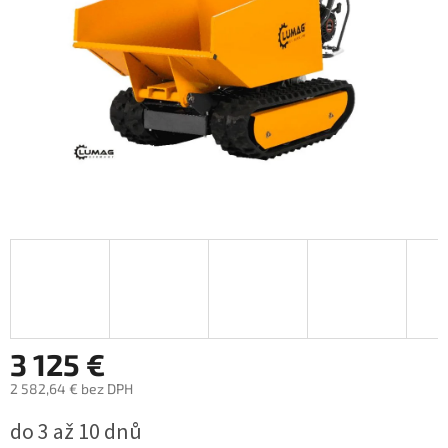
3 125 €
2 582,64 € bez DPH
Jednotková
do 3 až 10 dnů
cena: