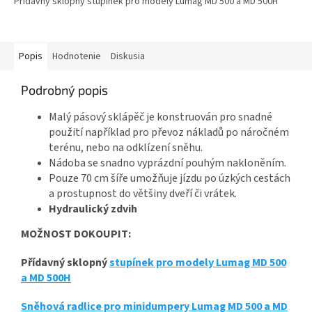
Přídavný sklopný stupínek pro modely Lumag MD 500 a MD 500H
Popis
Hodnotenie
Diskusia
Podrobný popis
Malý pásový sklápěč je konstruován pro snadné
použití například pro převoz nákladů po náročném
terénu, nebo na odklízení sněhu.
Nádoba se snadno vyprázdní pouhým nakloněním.
Pouze 70 cm šíře umožňuje jízdu po úzkých cestách
a prostupnost do většiny dveří či vrátek.
Hydraulický zdvih
MOŽNOST DOKOUPIT:
Přídavný sklopný
stupínek pro modely Lumag MD 500
a MD 500H
Sněhová radlice pro minidumpery Lumag MD 500 a MD