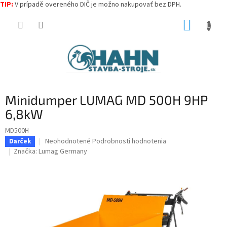
TIP:
V prípadě overeného DIČ je možno nakupovať bez DPH.
Prejsť
NÁKUP
na
obsah
KOŠÍK
Minidumper LUMAG MD 500H 9HP
6,8kW
MD500H
Priemerné
Neohodnotené
Podrobnosti hodnotenia
Darček
hodnotenie
Značka:
Lumag Germany
produktu
je
0,0
z
5
hviezdičiek.