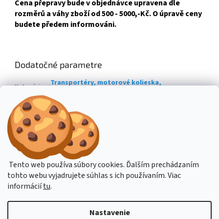
Cena přepravy bude v objednávce upravena dle
rozměrů a váhy zboží od 500 - 5000,-Kč. O úpravě ceny
budete předem informováni.
Dodatočné parametre
Transportéry, motorové kolieska,
Kategória
:
minidumpery
Hmotnosť
:
275 kg
EAN
:
4047424004784
Z
á
Stavba stroje CZ
Topení Dimplex CZ
Tento web používa súbory cookies. Ďalším prechádzaním
p
tohto webu vyjadrujete súhlas s ich používaním. Viac
ä
informácií
tu
.
t
i
Vytvoril Shoptet
e
Nastavenie