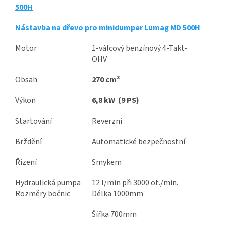
500H
Nástavba na dřevo pro minidumper Lumag MD 500H
Motor
1-válcový benzínový 4-Takt-
OHV
Obsah
270 cm³
Výkon
6,8 kW (9 PS)
Startování
Reverzní
Brždění
Automatické bezpečnostní
Řízení
Smykem
Hydraulická pumpa
12 l/min při 3000 ot./min.
Rozměry bočnic
Délka 1000mm
Šířka 700mm