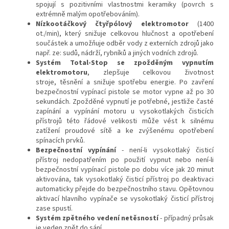
spojují s pozitivními vlastnostmi keramiky (povrch s
extrémně malým opotřebováním).
Nízkootáčkový čtyřpólový elektromotor
(1400
ot./min), který snižuje celkovou hlučnost a opotřebení
součástek a umožňuje odběr vody z externích zdrojů jako
např. ze: sudů, nádrží, rybníků a jiných vodních zdrojů.
Systém Total-Stop se zpožděným vypnutím
elektromotoru
, zlepšuje celkovou životnost
stroje, těsnění a snižuje spotřebu energie. Po zavření
bezpečnostní vypínací pistole se motor vypne až po 30
sekundách. Zpožděné vypnutí je potřebné, jestliže časté
zapínání a vypínání motoru u vysokotlakých čisticích
přístrojů této řádové velikosti může vést k silnému
zatížení proudové sítě a ke zvýšenému opotřebení
spínacích prvků.
Bezpečnostní vypínání
- není-li vysokotlaký čisticí
přístroj nedopatřením po použití vypnut nebo není-li
bezpečnostní vypínací pistole po dobu více jak 20 minut
aktivována, tak vysokotlaký čisticí přístroj po deaktivaci
automaticky přejde do bezpečnostního stavu. Opětovnou
aktivací hlavního vypínače se vysokotlaký čisticí přístroj
zase spustí.
Systém zpětného vedení netěsností
- případný průsak
je veden zpět do sání.