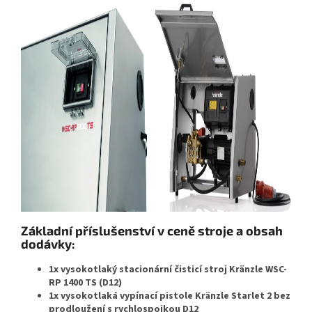
Základní příslušenství v ceně stroje a obsah
dodávky:
1x vysokotlaký stacionární čisticí stroj Kränzle WSC-
RP 1400 TS (D12)
1x vysokotlaká vypínací pistole Kränzle Starlet 2 bez
prodloužení s rychlospojkou D12