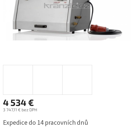
4 534 €
3 747,11 € bez DPH
Jednotková
Expedice do 14 pracovních dnů
cena: