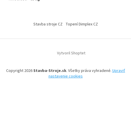
Z
á
Stavba stroje CZ
Topení Dimplex CZ
p
ä
t
i
Vytvoril Shoptet
e
Copyright 2026
Stavba-Stroje.sk
. Všetky práva vyhradené.
Upraviť
nastavenie cookies