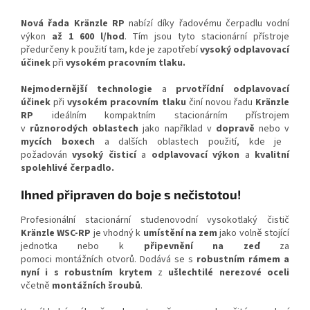
Nová řada Kränzle RP
nabízí díky řadovému čerpadlu vodní
výkon
až 1 600 l/hod
. Tím jsou tyto stacionární přístroje
předurčeny k použití tam, kde je zapotřebí
vysoký odplavovací
účinek
při
vysokém pracovním tlaku.
Nejmodernější technologie
a
prvotřídní odplavovací
účinek
při
vysokém pracovním tlaku
činí novou řadu
Kränzle
RP
ideálním kompaktním stacionárním přístrojem
v
různorodých oblastech
jako například v
dopravě
nebo
v
mycích boxech
a dalších oblastech použití, kde je
požadován
vysoký čisticí
a
odplavovací výkon
a
kvalitní
spolehlivé čerpadlo.
Ihned připraven do boje s nečistotou!
Profesionální stacionární studenovodní vysokotlaký čistič
Kränzle WSC-RP
je vhodný k
umístění na zem
jako volně stojící
jednotka nebo k
připevnění na zeď
za
pomoci montážních otvorů. Dodává se s
robustním rámem a
nyní i s robustním krytem
z
ušlechtilé nerezové oceli
včetně
montážních šroubů
.