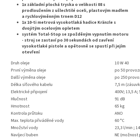
1x základní plochá tryska o velikosti 08 s
prodloužením z ušlechtilé oceli, plastovým madlem
a rychlovýměnným trnem D12
1x 10-ti metrová vysokotlaká hadice Kränzle s
dvojitým ocelovým opletem
systém Total-Stop se zpožděným vypnutím motoru
- stroj se zastaví po 30 sekundách od zavření
vysokotlaké pistole a opětovně se spustí při jejím
otevření
Druh oleje
10 W 40
První výměna oleje
po 50 provoz
Další výměna oleje
po 250 provo
Délka síťového kabelu
7,5 m (zásuvk
Elektrické připojení
400V; 13,5 A;
Hlučnost
91 dB
Hmotnost
65 kg
Kontrola průtoku
ANO
Max. teplota přiváděné vody
60 °C
Množství vody
23,3 l/min ; 1
Navíjecí buben
NE (možnost 