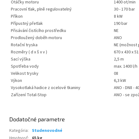
Otáčky motoru
1400 ot/min
Pracovní tlak, plně regulovatelný
30 - 170 bar
Příkon
8 kW
Přípustný přetlak
190 bar
Přisávání čistícího prostředku
NE
Prodloužený doběh motoru
ANO
Rotační tryska
NE (možnost 
Rozměry ( d x š x v )
670 x 430 x 5
Sací výška
2,5 m
Spotřeba vody
max. 1400 l/h
Velikost trysky
08
Výkon
6,3 kW
Vysokotlaká hadice z ocelové tkaniny
ANO - DN8 - 4
Zařízení Total-Stop
ANO - se zp
Dodatočné parametre
Kategória
:
Studenovodné
Hmotnosť
:
65 kg