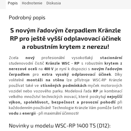
Popis
Hodnotenie
Diskusia
Podrobný popis
S novým řadovým čerpadlem Kränzle
RP pro ještě vyšší odplavovací účinek
a robustním krytem z nerezu!
Zcela
nový
profesionální vysokotlaký
stacionární
studenovodní čistič
Kränzle WSC - RP
s
robustním
krytem z
nerezové oceli
na
400 V
je nyní k dispozici s
novým řadovým
čerpadlem
pro
extra vysoký odplavovací účinek
. Díky
volitelné
montáži na stěnu
lze přístroje WSC-RP Kränzle
používat také ve
stísněných podmínkách
myček motorových
vozidel nebo vozového parku. Modelová řada
RP
je kombinací
velkého množství technických inovací, které poskytují
nejvyšší
výkon, spolehlivost, bezpečnost a provozní pohodlí
při
každodenním používání! Technologie Kränzle Vám pomůže šetřit
vodu
a
energii
- při maximální účinnosti!
Novinky u modelu WSC-RP 1400 TS (D12):