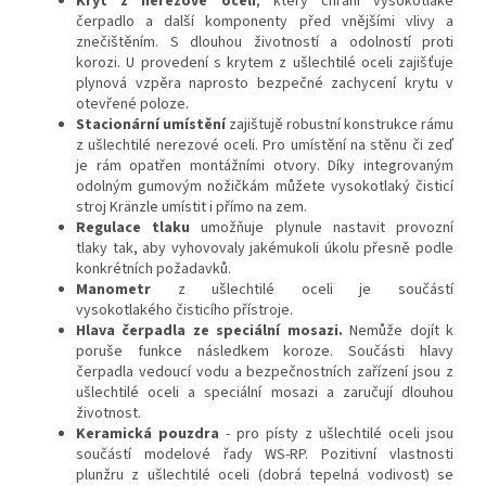
Kryt z nerezové oceli
, který chrání vysokotlaké
čerpadlo a další komponenty před vnějšími vlivy a
znečištěním. S dlouhou životností a odolností proti
korozi. U provedení s krytem z ušlechtilé oceli zajišťuje
plynová vzpěra naprosto bezpečné zachycení krytu v
otevřené poloze.
Stacionární umístění
zajištujě robustní konstrukce rámu
z ušlechtilé nerezové oceli. Pro umístění na stěnu či zeď
je rám opatřen montážními otvory. Díky integrovaným
odolným gumovým nožičkám můžete vysokotlaký čisticí
stroj Kränzle umístit i přímo na zem.
Regulace tlaku
umožňuje plynule nastavit provozní
tlaky tak, aby vyhovovaly jakémukoli úkolu přesně podle
konkrétních požadavků.
Manometr
z ušlechtilé oceli je součástí
vysokotlakého čisticího přístroje.
Hlava čerpadla
ze speciální mosazi.
Nemůže dojít k
poruše funkce následkem koroze. Součásti hlavy
čerpadla vedoucí vodu a bezpečnostních zařízení jsou z
ušlechtilé oceli a speciální mosazi a zaručují dlouhou
životnost.
Keramická pouzdra
- pro písty z ušlechtilé oceli jsou
součástí modelové řady WS-RP. Pozitivní vlastnosti
plunžru z ušlechtilé oceli (dobrá tepelná vodivost) se