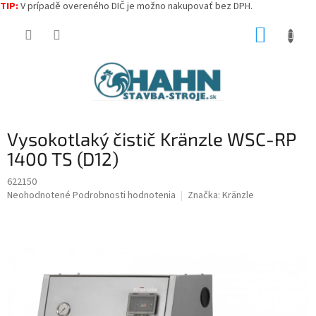
TIP:
V prípadě overeného DIČ je možno nakupovať bez DPH.
Prejsť
NÁKUP
na
obsah
KOŠÍK
Vysokotlaký čistič Kränzle WSC-RP
1400 TS (D12)
622150
Priemerné
Neohodnotené
Podrobnosti hodnotenia
Značka:
Kränzle
hodnotenie
produktu
je
0,0
z
5
hviezdičiek.