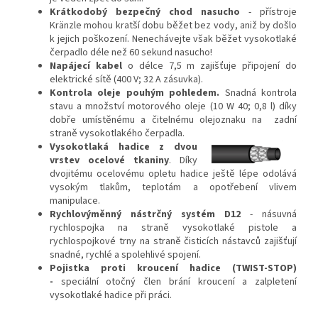
Krátkodobý bezpečný chod nasucho
- přístroje
Kränzle mohou kratší dobu běžet bez vody, aniž by došlo
k jejich poškození. Nenechávejte však běžet vysokotlaké
čerpadlo déle než 60 sekund nasucho!
Napájecí kabel
o délce 7,5 m zajišťuje připojení do
elektrické sítě (400 V; 32 A zásuvka).
Kontrola oleje pouhým pohledem.
Snadná kontrola
stavu a množství motorového oleje (10 W 40; 0,8 l) díky
dobře umístěnému a čitelnému olejoznaku na zadní
straně vysokotlakého čerpadla.
Vysokotlaká hadice z dvou
vrstev ocelové tkaniny
. Díky
dvojitému ocelovému opletu hadice ještě lépe odolává
vysokým tlakům, teplotám a opotřebení vlivem
manipulace.
Rychlovýměnný nástrčný systém D12
- násuvná
rychlospojka na straně vysokotlaké pistole a
rychlospojkové trny na straně čisticích nástavců zajišťují
snadné, rychlé a spolehlivé spojení.
Pojistka proti kroucení hadice (TWIST-STOP)
-
speciální otočný člen brání kroucení a zalpletení
vysokotlaké hadice při práci.