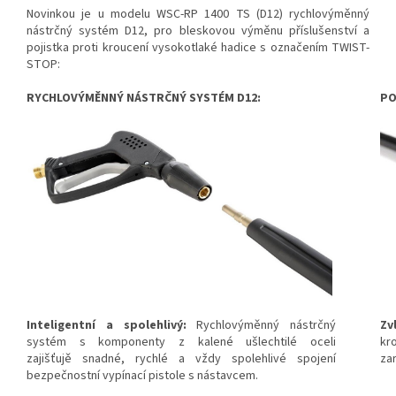
Novinkou je u modelu WSC-RP 1400 TS (D12) rychlovýměnný
nástrčný systém D12, pro bleskovou výměnu příslušenství a
pojistka proti kroucení vysokotlaké hadice s označením TWIST-
STOP:
RYCHLOVÝMĚNNÝ NÁSTRČNÝ SYSTÉM D12:
PO
Inteligentní a spolehlivý:
Rychlovýměnný nástrčný
Zv
systém s komponenty z kalené ušlechtilé oceli
kr
zajišťujě snadné, rychlé a vždy spolehlivé spojení
za
bezpečnostní vypínací pistole s nástavcem.