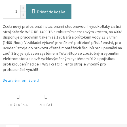
Pridať do košíka
Zcela nový profesionální stacionární studenovodní vysokotlaký čisticí
stroj Kränzle WSC-RP 1400 TS s robustním nerezovým krytem, na 400V
disponuje pracovním tlakem až 170 Barů a průtokem vody 23,3 l/min
(1400 l/hod). V základní výbavě je veškeré potřebné příslušenství, pro
uvedení stroje do provozu včetně montážních šroubů pro upevnění na
zeď. Stroj je vybaven systémem Total-Stop se zpožděným vypnutím
elektromotoru a nově rychlovýměnným systémem D12 a pojistkou
proti kroucení hadice TWIST-STOP. Tento stroj je vhodný pro
profesionální využití!
Detailné informácie
OPÝTAŤ SA
ZDIEĽAŤ