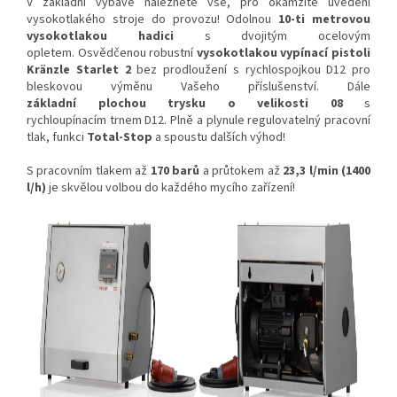
V základní výbavě naleznete vše, pro okamžité uvedení
vysokotlakého stroje do provozu! Odolnou
10-ti metrovou
vysokotlakou hadici
s dvojitým ocelovým
opletem. Osvědčenou robustní
vysokotlakou vypínací pistoli
Kränzle Starlet 2
bez prodloužení s rychlospojkou D12 pro
bleskovou výměnu Vašeho příslušenství. Dále
základní plochou trysku o velikosti 08
s
rychloupínacím trnem D12. Plně a plynule regulovatelný pracovní
tlak, funkci
Total-Stop
a spoustu dalších výhod!
S pracovním tlakem až
170 barů
a průtokem až
23,3 l/min (1400
l/h)
je skvělou volbou do každého mycího zařízení!