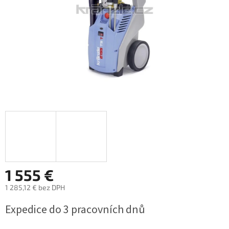
1 555 €
1 285,12 € bez DPH
Jednotková
Expedice do 3 pracovních dnů
cena: