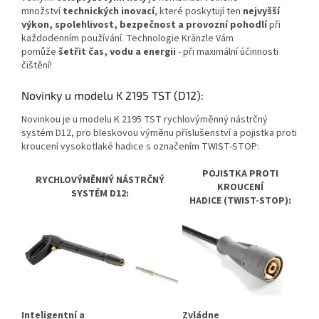
množství
technických inovací
, které poskytují ten
nejvyšší
výkon, spolehlivost, bezpečnost a provozní pohodlí
při
každodenním používání. Technologie Kränzle Vám
pomůže
šetřit čas, vodu a energii
- při maximální účinnosti
čištění!
Novinky u modelu K 2195 TST (D12):
Novinkou je u modelu K 2195 TST rychlovýměnný nástrčný
systém D12, pro bleskovou výměnu příslušenství a pojistka proti
kroucení vysokotlaké hadice s označením TWIST-STOP:
POJISTKA PROTI
RYCHLOVÝMĚNNÝ NÁSTRČNÝ
KROUCENÍ
SYSTÉM D12:
HADICE
(TWIST-STOP):
Inteligentní a
Zvládne