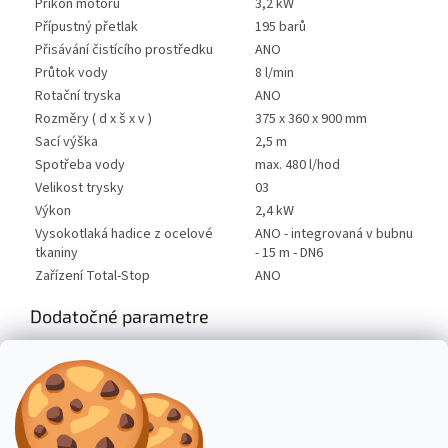
Příkon motoru
3,2 kW
Přípustný přetlak
195 barů
Přisávání čistícího prostředku
ANO
Průtok vody
8 l/min
Rotační tryska
ANO
Rozměry ( d x š x v )
375 x 360 x 900 mm
Sací výška
2,5 m
Spotřeba vody
max. 480 l/hod
Velikost trysky
03
Výkon
2,4 kW
Vysokotlaká hadice z ocelové
ANO - integrovaná v bubnu
tkaniny
- 15 m - DN6
Zařízení Total-Stop
ANO
Dodatočné parametre
Kategória
:
Studenovodné
Hmotnosť
:
40 kg
Výrobce
:
Kränzle