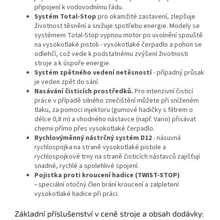
připojení k vodovodnímu řádu.
Systém Total-Stop
pro okamžité zastavení, zlepšuje
životnost těsnění a snižuje spotřebu energie. Modely se
systémem Total-Stop vypnou motor po uvolnění spouště
na vysokotlaké pistoli - vysokotlaké čerpadlo a pohon se
odlehčí, což vede k podstatnému zvýšení životnosti
stroje a k úspoře energie.
Systém zpětného vedení netěsností
- případný průsak
je veden zpět do sání.
Nasávání čisticích prostředků.
Pro intenzivní čisticí
práce v případě silného znečištění můžete při sníženém
tlaku, za pomoci injektoru (gumové hadičky s filtrem o
délce 0,8 m) a vhodného nástavce (např. Vario) přisávat
chemii přímo přes vysokotlaké čerpadlo.
Rychlovýměnný nástrčný systém D12
- násuvná
rychlospojka na straně vysokotlaké pistole a
rychlospojkové trny na straně čisticích nástavců zajišťují
snadné, rychlé a spolehlivé spojení.
Pojistka proti kroucení hadice (TWIST-STOP)
-
speciální otočný člen brání kroucení a zalpletení
vysokotlaké hadice při práci.
Základní příslušenství v ceně stroje a obsah dodávky: