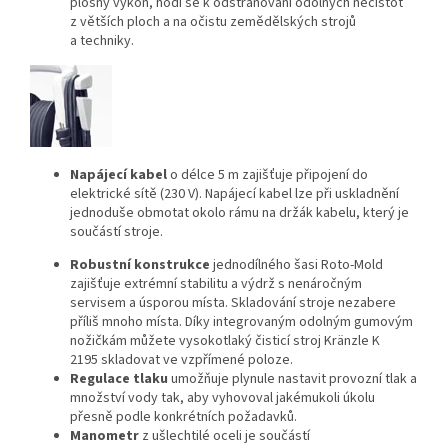
plošný výkon, hodí se k odstraňování odolných nečistot
z větších ploch a na očistu zemědělských strojů
a techniky.
Napájecí kabel
o délce 5 m zajišťuje připojení do
elektrické sítě (230 V). Napájecí kabel lze při uskladnění
jednoduše obmotat okolo rámu na držák kabelu, který je
součástí stroje.
Robustní konstrukce
jednodílného šasi Roto-Mold
zajišťuje extrémní stabilitu a výdrž s nenáročným
servisem a úsporou místa. Skladování stroje nezabere
příliš mnoho místa. Díky integrovaným odolným gumovým
nožičkám můžete vysokotlaký čisticí stroj Kränzle K
2195 skladovat ve vzpřímené poloze.
Regulace tlaku
umožňuje plynule nastavit provozní tlak a
množství vody tak, aby vyhovoval jakémukoli úkolu
přesně podle konkrétních požadavků.
Manometr
z ušlechtilé oceli je součástí