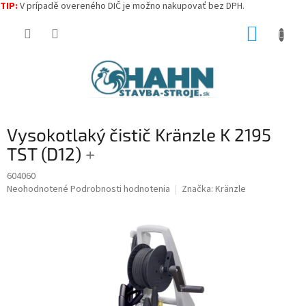
TIP:
V prípadě overeného DIČ je možno nakupovať bez DPH.
Prejsť
NÁKUP
na
obsah
KOŠÍK
Vysokotlaký čistič Kränzle K 2195
TST (D12)
+
604060
Priemerné
Neohodnotené
Podrobnosti hodnotenia
Značka:
Kränzle
hodnotenie
produktu
je
0,0
z
5
hviezdičiek.