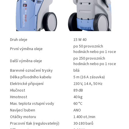
Druh oleje
15 W 40
po 50 provozních
První výměna oleje
hodinách nebo po 1 roce
po 250 provozních
Další výměna oleje
hodinách nebo po 1 roce
Barevné označení trysky
bílá
Délka přívodního kabelu
5 m (16 A zásuvka)
Elektrické připojení
230 V, 14 A, 50 Hz
Hlučnost
89 dB
Hmotnost
40 kg
Max. teplota vstupní vody
60 °C
Navíjecí buben
ANO
Otáčky motoru
1.400 ot./min
Pracovní tlak (regulovatelný)
30-180 barů