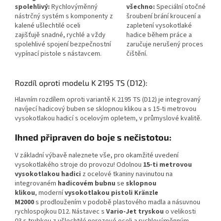
spolehlivý:
Rychlovýměnný
všechno:
Speciální otočné
nástrčný systém s komponenty z
šroubení brání kroucení a
kalené ušlechtilé oceli
zapletení vysokotlaké
zajišťujě snadné, rychlé a vždy
hadice během práce a
spolehlivé spojení bezpečnostní
zaručuje nerušený proces
vypínací pistole s nástavcem.
čištění.
Rozdíl oproti modelu K 2195 TS (D12):
Hlavním rozdílem oproti variantě K 2195 TS (D12) je integrovaný
navíjecí hadicový buben se sklopnou klikou a s 15-ti metrovou
vysokotlakou hadicí s ocelovým opletem, v průmyslové kvalitě.
Ihned připraven do boje s nečistotou:
V základní výbavě naleznete vše, pro okamžité uvedení
vysokotlakého stroje do provozu! Odolnou
15-ti metrovou
vysokotlakou hadici
z ocelové tkaniny navinutou na
integrovaném
hadicovém bubnu
se
sklopnou
klikou
, moderní
vysokotlakou pistoli Kränzle
M2000
s prodloužením v podobě plastového madla a násuvnou
rychlospojkou D12. Nástavec s
Vario-Jet tryskou
o velikosti