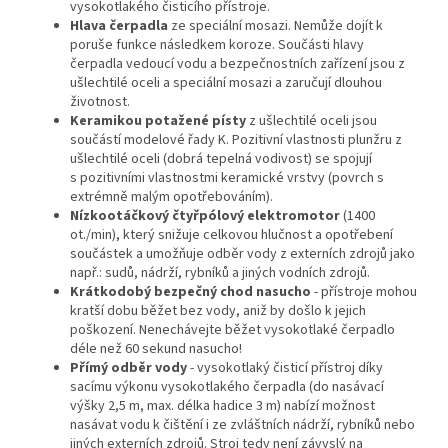
vysokotlakého čisticího přístroje.
Hlava čerpadla
ze speciální mosazi. Nemůže dojít k
poruše funkce následkem koroze. Součásti hlavy
čerpadla vedoucí vodu a bezpečnostních zařízení jsou z
ušlechtilé oceli a speciální mosazi a zaručují dlouhou
životnost.
Keramikou potažené písty
z ušlechtilé oceli jsou
součástí modelové řady K. Pozitivní vlastnosti plunžru z
ušlechtilé oceli (dobrá tepelná vodivost) se spojují
s pozitivními vlastnostmi keramické vrstvy (povrch s
extrémně malým opotřebováním).
Nízkootáčkový čtyřpólový elektromotor
(1400
ot./min), který snižuje celkovou hlučnost a opotřebení
součástek a umožňuje odběr vody z externích zdrojů jako
např.: sudů, nádrží, rybníků a jiných vodních zdrojů.
Krátkodobý bezpečný chod nasucho
- přístroje mohou
kratší dobu běžet bez vody, aniž by došlo k jejich
poškození. Nenechávejte běžet vysokotlaké čerpadlo
déle než 60 sekund nasucho!
Přímý odběr vody
- vysokotlaký čisticí přístroj díky
sacímu výkonu vysokotlakého čerpadla (do nasávací
výšky 2,5 m, max. délka hadice 3 m) nabízí možnost
nasávat vodu k čištění i ze zvláštních nádrží, rybníků nebo
jiných externích zdrojů. Stroj tedy není závyslý na