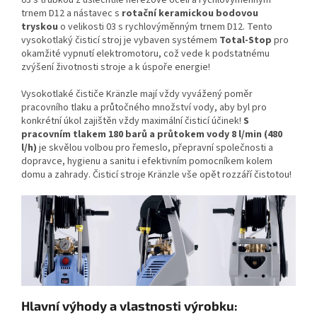
03 s trubkou z ušlechtilé nerezové oceli a rychlovýměnným
trnem D12 a nástavec s
rotační keramickou bodovou
tryskou
o velikosti 03 s rychlovýměnným trnem D12. Tento
vysokotlaký čisticí stroj je vybaven systémem
Total-Stop
pro
okamžité vypnutí elektromotoru, což vede k podstatnému
zvýšení životnosti stroje a k úspoře energie!
Vysokotlaké čističe Kränzle mají vždy vyvážený poměr
pracovního tlaku a průtočného množství vody, aby byl pro
konkrétní úkol zajištěn vždy maximální čisticí účinek!
S
pracovním tlakem 180 barů a průtokem vody 8 l/min (480
l/h)
je skvělou volbou pro řemeslo, přepravní společnosti a
dopravce, hygienu a sanitu i efektivním pomocníkem kolem
domu a zahrady. Čisticí stroje Kränzle vše opět rozzáří čistotou!
Hlavní výhody a vlastnosti výrobku: