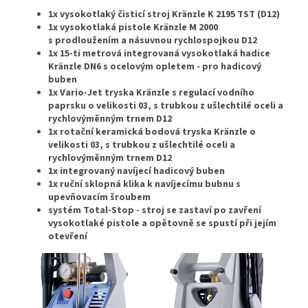
1x vysokotlaký čisticí stroj Kränzle K 2195 TST (D12)
1x vysokotlaká pistole Kränzle M 2000
s prodloužením a násuvnou rychlospojkou D12
1x 15-ti metrová integrovaná vysokotlaká hadice
Kränzle DN6 s ocelovým opletem - pro hadicový
buben
1x Vario-Jet tryska Kränzle s regulací vodního
paprsku o velikosti 03, s trubkou z ušlechtilé oceli a
rychlovýměnným trnem D12
1x rotační keramická bodová tryska Kränzle o
velikosti 03, s trubkou z ušlechtilé oceli a
rychlovýměnným trnem D12
1x integrovaný navíjecí hadicový buben
1x ruční sklopná klika k navíjecímu bubnu s
upevňovacím šroubem
systém Total-Stop - stroj se zastaví po zavření
vysokotlaké pistole a opětovně se spustí při jejím
otevření