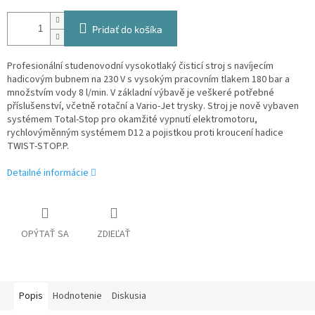
Pridať do košíka
Profesionální studenovodní vysokotlaký čisticí stroj s navíjecím
hadicovým bubnem na 230 V s vysokým pracovním tlakem 180 bar a
množstvím vody 8 l/min. V základní výbavě je veškeré potřebné
příslušenství, včetně rotační a Vario-Jet trysky. Stroj je nově vybaven
systémem Total-Stop pro okamžité vypnutí elektromotoru,
rychlovýměnným systémem D12 a pojistkou proti kroucení hadice
TWIST-STOP.
P.
Detailné informácie
OPÝTAŤ SA
ZDIEĽAŤ
Popis
Hodnotenie
Diskusia