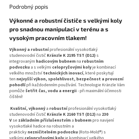
Podrobný popis
Výkonné a robustní čističe s velkými koly
pro snadnou manipulaci v terénu a s
vysokým pracovním tlakem!
Výkonný a robustní
profesionální vysokotlaký
studenovodní čistič
Kränzle K 2195 TST (D12)
s
integrovaným
hadicovým bubnem
na
robustním
podvozku
a
s velkými
celopryžovými koly
je kombinací
velkého množství
technických inovací
, které poskytují
ten
nejvyšší výkon, spolehlivost, bezpečnost a provozní
pohodlí
při každodenním používání. Technologie Kränzle Vám
pomůže
šetřit čas, vodu a energii
- při maximální účinnosti
čištění!
Kvalitní, výkonný
a
robustní
profesionální vysokotlaký
studenovodní čistič
Kränzle K 2160 TST (D12)
na
230
V
se
základním příslušenstvím
a
bubnem
pro navijení
vysokotlaké hadice na robustním a
prakticky
nezničitelném podvozku
(Roto-Mold®) s
velkými
celopryžovými koly
je kombinací velkého