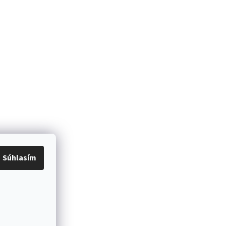
Súhlasím
í stroj