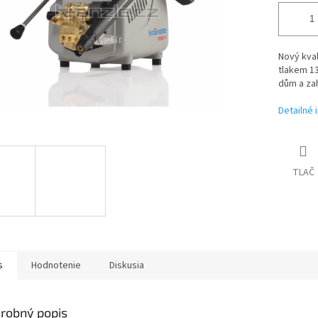
Nový kval
tlakem 13
dům a za
Detailné 
TLAČ
s
Hodnotenie
Diskusia
robný popis