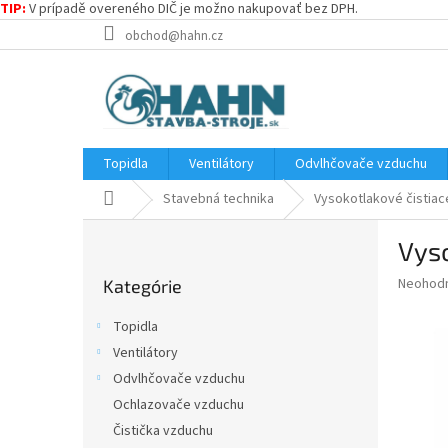
TIP:
V prípadě overeného DIČ je možno nakupovať bez DPH.
Prejsť
obchod@hahn.cz
na
obsah
Topidla
Ventilátory
Odvlhčovače vzduchu
Domov
Stavebná technika
Vysokotlakové čistiac
B
Vyso
o
Preskočiť
č
Priemer
Neohod
Kategórie
kategórie
n
hodnote
ý
produkt
Topidla
p
je
Ventilátory
0,0
a
z
Odvlhčovače vzduchu
n
5
e
Ochlazovače vzduchu
hviezdič
l
Čistička vzduchu