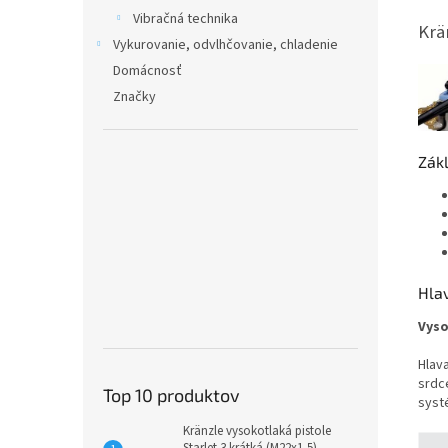
Vibračná technika
Krä
Vykurovanie, odvlhčovanie, chladenie
Domácnosť
Značky
Zákl
Hla
Vyso
Hlav
srdc
Top 10 produktov
syst
Kränzle vysokotlaká pistole