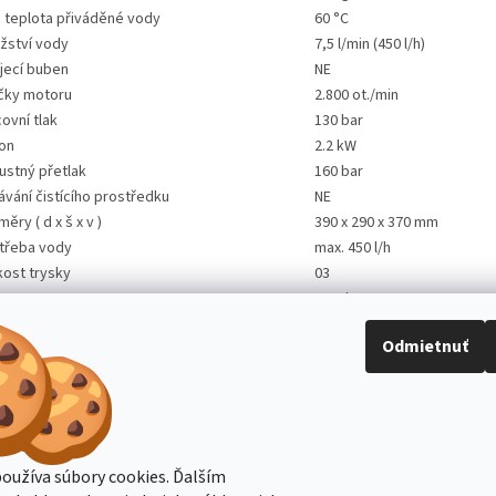
. teplota přiváděné vody
60 °C
žství vody
7,5 l/min (450 l/h)
jecí buben
NE
čky motoru
2.800 ot./min
ovní tlak
130 bar
kon
2.2 kW
ustný přetlak
160 bar
ávání čistícího prostředku
NE
ěry ( d x š x v )
390 x 290 x 370 mm
třeba vody
max. 450 l/h
kost trysky
03
on
1,65 kW
kotlaká hadice z ocelové tkaniny
8 m
Odmietnuť
zení Total-Stop
ANO
ména vhodné jako
přenosný vysokotlaký čistic
oužíva súbory cookies. Ďalším
Stavba stroje CZ
Topení Dimplex CZ