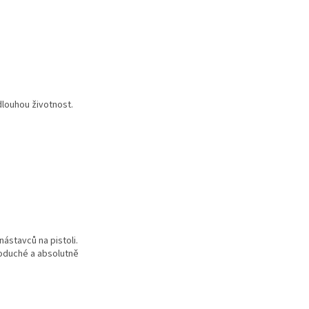
louhou životnost.
ástavců na pistoli.
noduché a absolutně