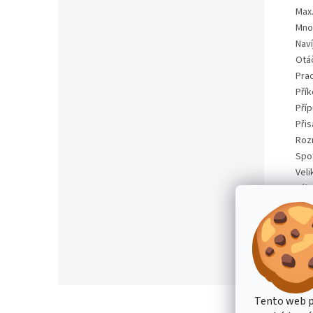
Max
Mno
Naví
Otá
Prac
Pří
Příp
Přis
Rozm
Spo
Veli
Výk
Vyso
Zaří
Zej
Z
Tento web p
á