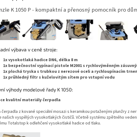
nzle K 1050 P - kompaktní a přenosný pomocník pro dů
adní výbava v ceně stroje:
1x vysokotlaká hadice DN6, délka 8 m
1x bezpečnostní vypínací pistole M2001 s rychlovýměnným zásuv
1x plochá tryska s trubkou z nerezové oceli a rychloupínacím trn
1x průhledný filtr s kuželovitým sítem pro vstupní vodu
vní výhody modelové řady K 1050:
ce kvalitní materiály čerpadla
a čerpadla z kované speciální mosazi s keramikou potaženými plunžry z ner
e našich vyspělých vysokotlakých čističů. Včetně systému zpětného vedení
ému Totalstop k odlehčení vysokotlaké hadice od tlaku.