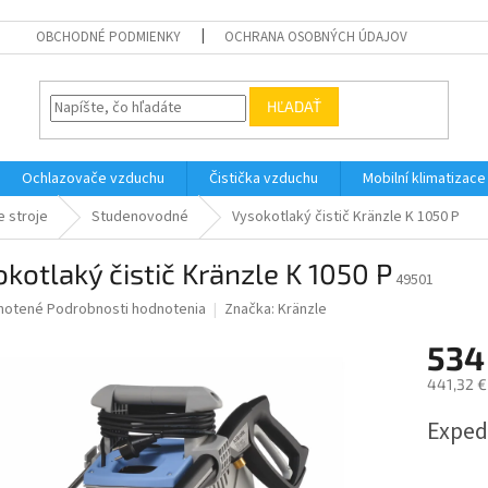
OBCHODNÉ PODMIENKY
OCHRANA OSOBNÝCH ÚDAJOV
HĽADAŤ
Ochlazovače vzduchu
Čistička vzduchu
Mobilní klimatizace
e stroje
Studenovodné
Vysokotlaký čistič Kränzle K 1050 P
kotlaký čistič Kränzle K 1050 P
49501
né
notené
Podrobnosti hodnotenia
Značka:
Kränzle
nie
534
u
441,32 €
Jednotk
Exped
cena:
iek.