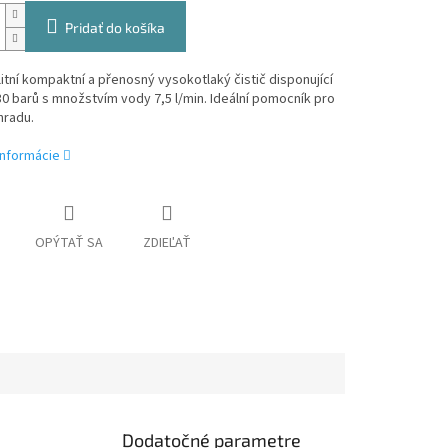
Pridať do košíka
itní kompaktní a přenosný vysokotlaký čistič disponující
0 barů s množstvím vody 7,5 l/min. Ideální pomocník pro
hradu.
informácie
OPÝTAŤ SA
ZDIEĽAŤ
Dodatočné parametre