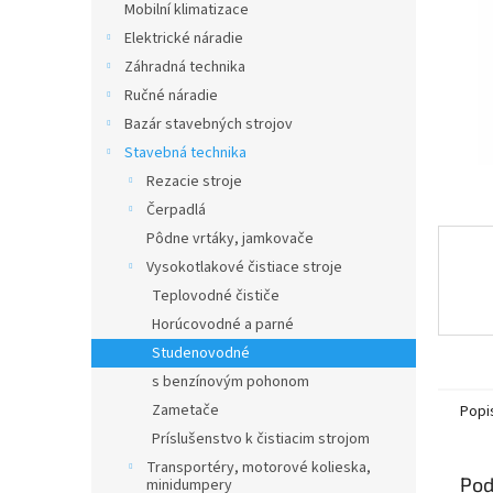
Mobilní klimatizace
Elektrické náradie
Záhradná technika
Ručné náradie
Bazár stavebných strojov
Stavebná technika
Rezacie stroje
Čerpadlá
Pôdne vrtáky, jamkovače
Vysokotlakové čistiace stroje
Teplovodné čističe
Horúcovodné a parné
Studenovodné
s benzínovým pohonom
Zametače
Popi
Príslušenstvo k čistiacim strojom
Transportéry, motorové kolieska,
Pod
minidumpery