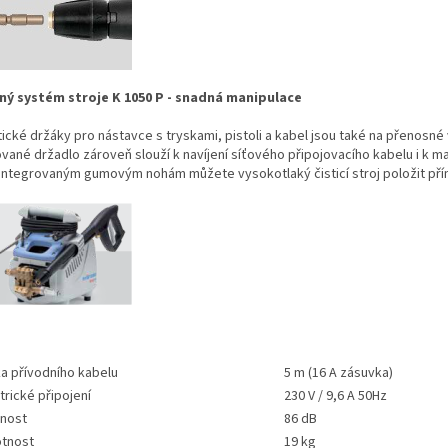
ný systém stroje K 1050 P - snadná manipulace
tické držáky pro nástavce s tryskami, pistoli a kabel jsou také na přenosné
vané držadlo zároveň slouží k navíjení síťového připojovacího kabelu i k ma
 integrovaným gumovým nohám můžete vysokotlaký čisticí stroj položit př
a přívodního kabelu
5 m (16 A zásuvka)
trické připojení
230 V / 9,6 A 50Hz
čnost
86 dB
tnost
19 kg