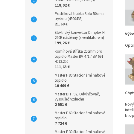
Starlet 3 krátká (M22x1,5)
118,02 €
Postřiková trubka Solo 50cm s
tryskou (4900439)
21,60 €
Elektrický konvektor Dimplex H
Výko
260E nástěnný (s ventilátorem)
199,26 €
Opti
Komínová stříška 200mm pro
topidlo Master BV 471 / BV 691
4013.250
111,63 €
Master F 80 Stacionární naftové
topidlo
10 469 €
Chyt
Master DH 792, Odvlhčovač,
vysoušeč vzduchu
Nový
2 551 €
Inte
Master F 60 Stacionární naftové
bezp
topidlo
7 724 €
Master F 30 Stacionární naftové