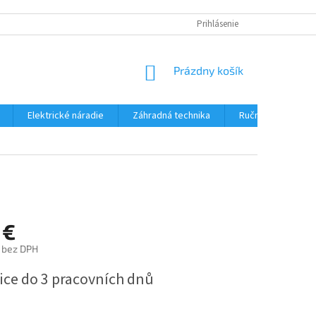
Prihlásenie
NÁKUPNÝ
Prázdny košík
KOŠÍK
Elektrické náradie
Záhradná technika
Ručné náradie
 €
 bez DPH
ová
ice do 3 pracovních dnů