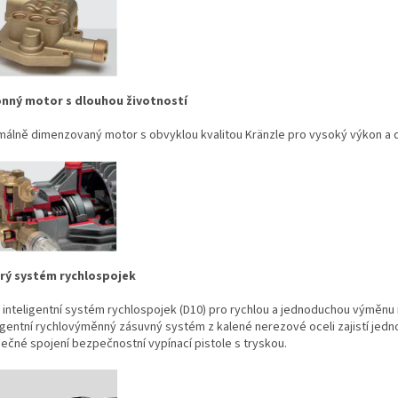
nný motor s dlouhou životností
málně dimenzovaný motor s obvyklou kvalitou Kränzle pro vysoký výkon a d
rý systém rychlospojek
 inteligentní systém rychlospojek (D10) pro rychlou a jednoduchou výměnu n
ligentní rychlovýměnný zásuvný systém z kalené nerezové oceli zajistí jed
ečné spojení bezpečnostní vypínací pistole s tryskou.