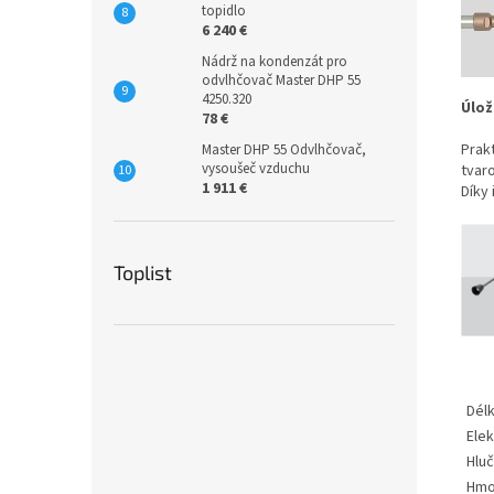
topidlo
6 240 €
Nádrž na kondenzát pro
odvlhčovač Master DHP 55
4250.320
Úlož
78 €
Prak
Master DHP 55 Odvlhčovač,
vysoušeč vzduchu
tvaro
1 911 €
Díky
Toplist
Délk
Elek
Hlu
Hmo