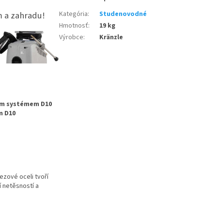
m a zahradu!
Kategória
:
Studenovodné
Hmotnosť
:
19 kg
Výrobce
:
Kränzle
ným systémem D10
em D10
ezové oceli tvoří
 netěsností a