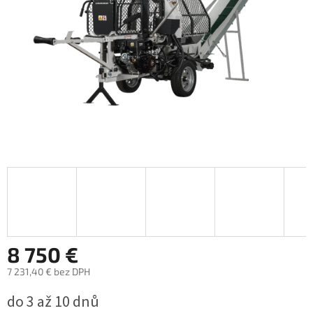
8 750 €
7 231,40 € bez DPH
Jednotková
do 3 až 10 dnů
cena: