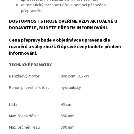
Automatický transport dřeva pomocí pásového
přepravníku.
DOSTUPNOST STROJE OVĚŘÍME VŽDY AKTUÁLNĚ U
DODAVATELE, BUDETE PŘEDEM INFORMOVÁNI.
Cena přepravy bude v objednávce upravena dle
rozměrů a váhy zboží. O úpravě ceny budete předem
informováni.
TECHNICKÉ PRAMATRY:
Benzínový motor:
400 ccm, 9,5 kW
Pohon pilového řetězu:
hydraulický
Lišta:
45 cm
Max. řezná délka:
550 mm
Max. průměr řezu:
380 mm