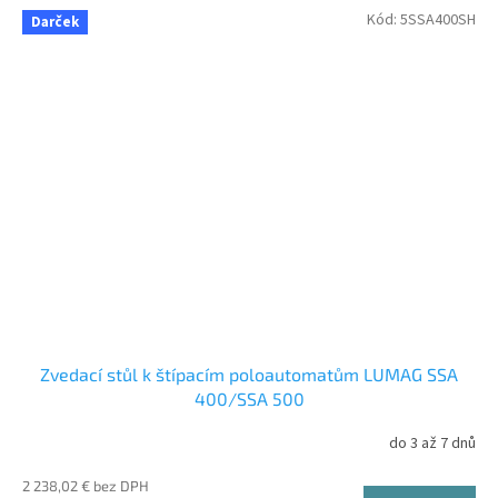
Kód:
5SSA400SH
Darček
Zvedací stůl k štípacím poloautomatům LUMAG SSA
400/SSA 500
do 3 až 7 dnů
2 238,02 € bez DPH