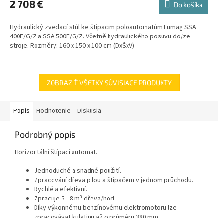
2 708 €
Do košíka
Hydraulický zvedací stůl ke štípacím poloautomatům Lumag SSA
400E/G/Z a SSA 500E/G/Z. Včetně hydraulického posuvu do/ze
stroje. Rozměry: 160 x 150 x 100 cm (DxŠxV)
ZOBRAZIŤ VŠETKY SÚVISIACE PRODUKTY
Popis
Hodnotenie
Diskusia
Podrobný popis
Horizontální štípací automat.
Jednoduché a snadné použití.
Zpracování dřeva pilou a štípačem v jednom průchodu.
Rychlé a efektivní.
Zpracuje 5 - 8 m³ dřeva/hod.
Díky výkonnému benzínovému elektromotoru lze
zpracovávat kulatinu až o průměru 380 mm.