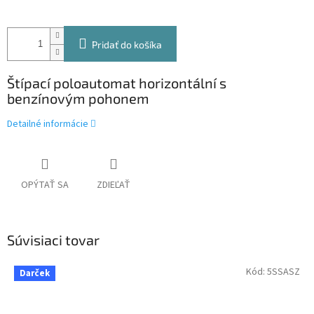
Pridať do košíka
Štípací poloautomat horizontální s
benzínovým pohonem
Detailné informácie
OPÝTAŤ SA
ZDIEĽAŤ
Súvisiaci tovar
Kód:
5SSASZ
Darček