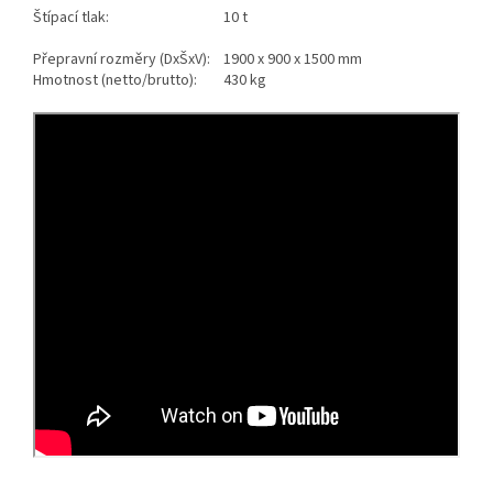
Štípací tlak:
10 t
Přepravní rozměry (DxŠxV):
1900 x 900 x 1500 mm
Hmotnost (netto/brutto):
430 kg