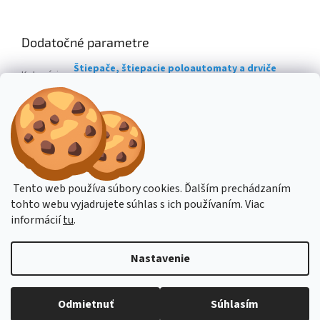
Dodatočné parametre
Štiepače, štiepacie poloautomaty a drviče
Kategória
:
dreva
Hmotnosť
:
430 kg
EAN
:
4047424005828
Z
á
Stavba stroje CZ
Topení Dimplex CZ
p
Tento web používa súbory cookies. Ďalším prechádzaním
ä
tohto webu vyjadrujete súhlas s ich používaním. Viac
t
informácií
tu
.
i
Vytvoril Shoptet
e
Nastavenie
Copyright 2026
Stavba-Stroje.sk
. Všetky práva vyhradené.
Upraviť
Budete-li potřebovat poradit, pište přes online podporu nebo na email
Odmietnuť
Súhlasím
nastavenie cookies
obchod@hahn.cz. Děkujeme