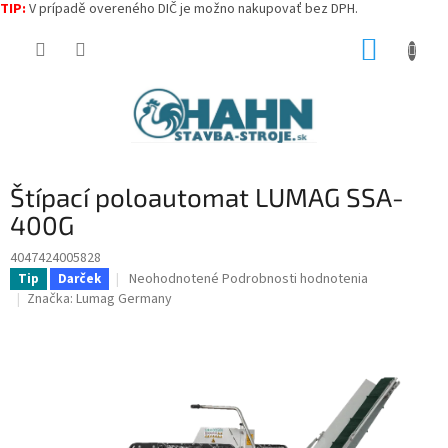
TIP:
V prípadě overeného DIČ je možno nakupovať bez DPH.
Prejsť
NÁKUP
na
obsah
KOŠÍK
Štípací poloautomat LUMAG SSA-
400G
4047424005828
Priemerné
Neohodnotené
Podrobnosti hodnotenia
Tip
Darček
hodnotenie
Značka:
Lumag Germany
produktu
je
0,0
z
5
hviezdičiek.