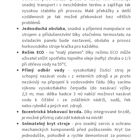
snadný transport i v neschůdném terénu a zajišťuje tak
vysokou stabilitu při provozu. Malé překážky a delší
vzdálenosti je tak možné překonávat bez větších
problémů.
Jednoduchá obsluha
, snadná a příjemná manipulace se
strojem a příslušenstvím! Díky otočnému termostatu na
ovladacím panelu bude nastavení, obsluha a provoz
horkovodního stroje hračka pro každého.
Režim ECO
- na "malý plamen". Díky režimu ECO může
uživatel snížit spotřebu topného oleje (nafty) zhruba o 1/3
při ohřevu vody na 55°C.
Přímý odběr vody
- vysokotlaký čisticí stroj je
schopný nasávat vodu i z externích zdrojů a je proto
nezávislý na připojení k vodovodním řádu. Díky sacímu
výkonu vysokotlakého čerpadla (do nasávací výšky
2,5 m; max. délka hadice 3 m) nabízí možnost nasávat
vodu k čištění i ze zvláštních nádrží, sudů, řek
nebo rybníků a jiných ext. zdrojů.
Excentrická blokovací brzda.
Díky integrované brzdě,
je možné přístroj zabrzdit kdekoli na místě!
Snímatelný kryt stroje
- pro snadný servis a ochranu
mechanických komponentů před poškozením. Kryt lze
jednodušše, pohodlně a rychle demontovat za pomoci