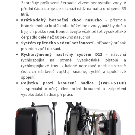
Zabraňuje poškození čerpadla vlivem nedostatku vody. V
přední části stroje se nachází nádž na naftu o objemu 35
litrů.
Krátkodobý bezpečný chod nasucho
- přístroje
Kränzle mohou kratší dobu běžet bez vody, aniž by došlo
k jejich poškození. Nenechávejte však běžet vysokotlaké
čerpadlo déle než 60 sekund nasucho!
Systém zpětného vedení netěsností
- případný průsak
je veden zpět do sání.
Rychlovýměnný nástrčný systém D12
- násuvná
rychlospojka na straně vysokotlaké pistole a
rychlospojkové trny z kalené nerezové oceli na straně
čisticích nástavců zajišťují snadné, rychlé a spolehlivé
spojení.
Pojistka proti kroucení hadice (TWIST-STOP)
-
speciální otočný člen brání kroucení a zalpletení
vysokotlaké hadice při práci.