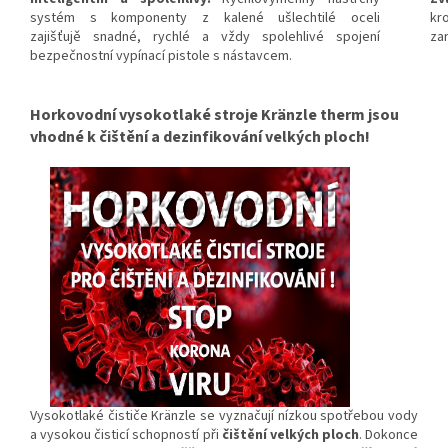
systém s komponenty z kalené ušlechtilé oceli
kr
zajišťujě snadné, rychlé a vždy spolehlivé spojení
za
bezpečnostní vypínací pistole s nástavcem.
Horkovodní vysokotlaké stroje Kränzle therm jsou
vhodné k čištění a dezinfikování velkých ploch!
Vysokotlaké čističe Kränzle se vyznačují nízkou spotřebou vody
a vysokou čisticí schopností při
čištění velkých ploch
. Dokonce