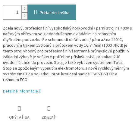
Pridať do košíka
Zcela nový, profesionální vysokotlaký horkovodní / parní stroj na 400V s
naftovým ohřevem se zjednodušeným ovládáním na robustním
čtyřkolém podvozku. Se schopností ohřát vodu / páru až na 140°C,
pracovním tlakem 150 barů a průtokem vody 16,7 l/min (1000 l/hod) je
tento stroj vhodný pro profesionální všestranné průmyslové použití. V
základní výbavě je veškeré potřebné příslušenství, pro okamžité
uvedení čističe do provozu. Stroj je také vybaven systémem Total-
Stop se zpožděným vypnutím elektromotoru a nově rychlovýměnným
systémem D12 a pojistkou proti kroucení hadice TWIST-STOP a
režimem ECO.
Detailné informácie
OPÝTAŤ SA
ZDIEĽAŤ