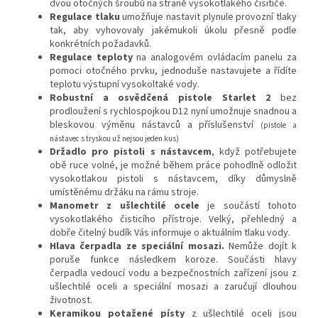
dvou otočných šroubů na straně vysokotlakého čisitiče.
Regulace tlaku
umožňuje nastavit plynule provozní tlaky
tak, aby vyhovovaly jakémukoli úkolu přesně podle
konkrétních požadavků.
Regulace teploty
na analogovém ovládacím panelu za
pomoci otočného prvku, jednoduše nastavujete a řídíte
teplotu výstupní vysokoltaké vody.
Robustní a osvědčená pistole Starlet 2
bez
prodloužení s rychlospojkou D12 nyní umožnuje snadnou a
bleskovou výměnu nástavců a příslušenství
(pistole a
nástavec s tryskou už nejsou jeden kus)
Držadlo pro pistoli s nástavcem
, když potřebujete
obě ruce volné, je možné během práce pohodlně odložit
vysokotlakou pistoli s nástavcem, díky důmyslně
umístěnému držáku na rámu stroje.​
Manometr z ušlechtilé ocele
je součástí tohoto
vysokotlakého čisticího přístroje. Velký, přehledný a
dobře čitelný budík Vás informuje o aktuálním tlaku vody.
Hlava čerpadla
ze speciální mosazi.
Nemůže dojít k
poruše funkce následkem koroze. Součásti hlavy
čerpadla vedoucí vodu a bezpečnostních zařízení jsou z
ušlechtilé oceli a speciální mosazi a zaručují dlouhou
životnost.
Keramikou potažené písty
z ušlechtilé oceli jsou