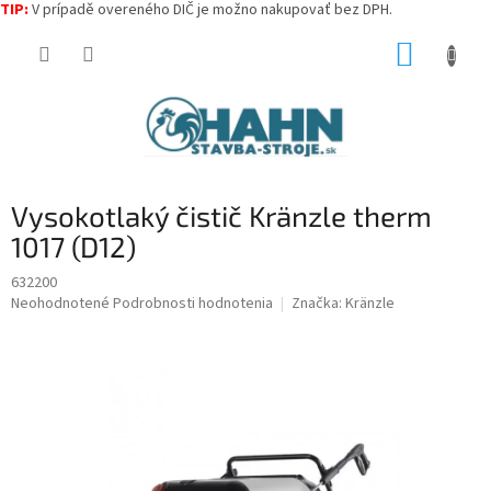
TIP:
V prípadě overeného DIČ je možno nakupovať bez DPH.
Prejsť
NÁKUP
na
obsah
KOŠÍK
Vysokotlaký čistič Kränzle therm
1017 (D12)
632200
Priemerné
Neohodnotené
Podrobnosti hodnotenia
Značka:
Kränzle
hodnotenie
produktu
je
0,0
z
5
hviezdičiek.