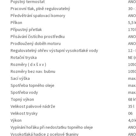
Pojistný termostat
ANO
Pracovní tlak, plně regulovatelný
30 -
Předvětrání spalovací komory
ANO
Příkon
5,5 
Přípustný přetlak
170 
Přisávání čistícího prostředku
ANO
Prodloužený doběh motoru
ANO
Regulovatelný ohřev výstupní vysokotlaké vody
12 -
Rotační tryska
NE (
Rozměry ( d x š x v )
1050
Rozměry bez nav. bubnu
1050
Sací výška
max.
Spotřeba topného oleje
max.
Spotřeba vody
max.
Topný výkon
68 
Velikost palivové nádrže
35 l
Velikost trysky
06
Výkon
4,0 
Vypínání hořáku při nedostatku topného oleje
ANO
Vysokotlaká hadice z ocelové tkaniny
ANO 