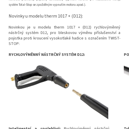
systém Total-Stop se zpožděným vypnutím motoru apod.).
Novinky u modelu therm 1017 + (D12):
Novinkou je u modelu therm 1017 + (D12) rychlovýměnný
nástrčný systém D12, pro bleskovou výměnu příslušenství a
pojistka proti kroucení vysokotlaké hadice s označením TWIST-
STOP:
RYCHLOVÝMĚNNÝ NÁSTRČNÝ SYSTÉM D12:
PO
Inteligentní a spolehlivý:
Rychlovýměnný nástrčný
Zv