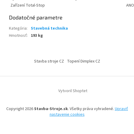
Zařízení Total-Stop
ANO
Dodatočné parametre
Kategória
:
Stavebná technika
Hmotnosť
:
193 kg
Z
á
Stavba stroje CZ
Topení Dimplex CZ
p
ä
t
i
Vytvoril Shoptet
e
Copyright 2026
Stavba-Stroje.sk
. Všetky práva vyhradené.
Upraviť
nastavenie cookies