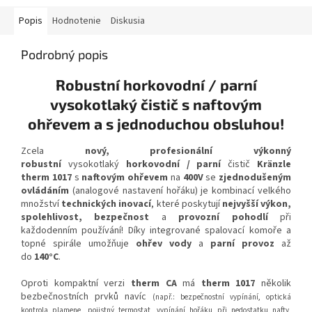
Popis
Hodnotenie
Diskusia
Podrobný popis
Robustní horkovodní / parní
vysokotlaký čistič s naftovým
ohřevem a s jednoduchou obsluhou!
Zcela
nový, profesionální výkonný
robustní
vysokotlaký
horkovodní / parní
čistič
Kränzle
therm 1017
s
naftovým ohřevem
na
400V
se
zjednodušeným
ovládáním
(analogové nastavení hořáku) je kombinací velkého
množství
technických inovací
, které poskytují
nejvyšší výkon,
spolehlivost, bezpečnost
a
provozní pohodlí
při
každodenním používání! Díky integrované spalovací komoře a
topné spirále umožňuje
ohřev vody
a
parní provoz
až
do
140°C
.
Oproti kompaktní verzi
therm CA
má
therm 1017
několik
bezbečnostních prvků navíc
(např.: bezpečnostní vypínání, optická
kontrola plamene, pojistný termostat, vypínání hořáku při nedostatku nafty,