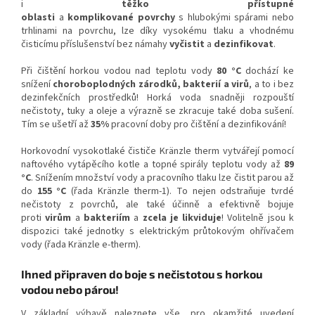
i
těžko přístupné
oblasti
a
komplikované povrchy
s hlubokými spárami nebo
trhlinami na povrchu, lze díky vysokému tlaku a vhodnému
čisticímu příslušenství bez námahy
vyčistit
a
dezinfikovat
.
Při čištění horkou vodou nad teplotu vody
80 °C
dochází ke
snížení
choroboplodných zárodků, bakterií a virů
, a to i bez
dezinfekčních prostředků! Horká voda snadněji rozpouští
nečistoty, tuky a oleje a výrazně se zkracuje také doba sušení.
Tím se ušetří až
35%
pracovní doby pro čištění a dezinfikování!
Horkovodní vysokotlaké čističe Kränzle therm vytvářejí pomocí
naftového vytápěcího kotle a topné spirály teplotu vody až
89
°C
. Snížením množství vody a pracovního tlaku lze čistit parou až
do
155 °C
(řada Kränzle therm-1). To nejen odstraňuje tvrdé
nečistoty z povrchů, ale také účinně a efektivně bojuje
proti
virům
a
bakteriím
a
zcela je likviduje
! Volitelně jsou k
dispozici také jednotky s elektrickým průtokovým ohřívačem
vody (řada Kränzle e-therm).
Ihned připraven do boje s nečistotou s horkou
vodou nebo párou!
V základní výbavě naleznete vše, pro okamžité uvedení