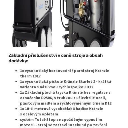
Základní příslušenství v ceně stroje a obsah
dodávky:
1x vysokotlaký horkovodní / parní stroj Kränzle
therm 1017
1x vysokotlaká pistole Kränzle Starlet 2 - krátká
varianta s násuvnou rychlospojkou D12
1x Základní plochá tryska Kränzle bez regulace s
označením D2506, s trubkou z ušlechtilé oceli,
plastovým madlem a rychlovýměnným trnem D12
1x 10-ti metrová vysokotlaká hadice Kränzle
s ocelovým opletem
systém Total-Stop se zpožděným vypnutím
motoru - stroj se zastaví 30 sekund po zavření