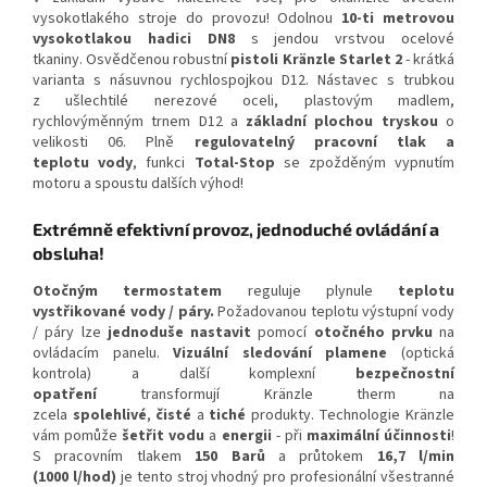
vysokotlakého stroje do provozu! Odolnou
10-ti metrovou
vysokotlakou hadici DN8
s jendou vrstvou ocelové
tkaniny. Osvědčenou robustní
pistoli Kränzle Starlet 2
- krátká
varianta s násuvnou rychlospojkou D12. Nástavec s trubkou
z ušlechtilé nerezové oceli, plastovým madlem,
rychlovýměnným trnem D12 a
základní plochou tryskou
o
velikosti 06. Plně
regulovatelný pracovní tlak a
teplotu vody
, funkci
Total-Stop
se zpožděným vypnutím
motoru a spoustu dalších výhod!
Extrémně efektivní provoz, jednoduché ovládání a
obsluha!
Otočným termostatem
reguluje plynule
teplotu
vystřikované vody / páry.
Požadovanou teplotu výstupní vody
/ páry lze
jednoduše nastavit
pomocí
otočného prvku
na
ovládacím panelu.
Vizuální sledování plamene
(optická
kontrola) a další komplexní
bezpečnostní
opatření
transformují Kränzle therm na
zcela
spolehlivé
,
čisté
a
tiché
produkty. Technologie Kränzle
vám pomůže
šetřit vodu
a
energii
- při
maximální účinnosti
!
S pracovním tlakem
150 Barů
a průtokem
16,7 l/min
(1000 l/hod)
je tento stroj vhodný pro profesionální všestranné