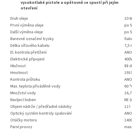
vysokotlaké pistole a opětovně se spustí při jejím
otevření
Druh oleje
10 W
První výměna oleje
po 5
Další výměna oleje
po 5
Barevné označení trysky
fial
Délka síťového kabelu
7,5 
El. kontrola přetížení
ANO
Elektrické připojení
400V
Hlučnost
88 
Hmotnost
193 
Kontrola průtoku
ANO
Max. teplota přiváděné vody
60 °
Množství vody
16,7
Navíjecí buben
NE (
Objem nádrže / předřadné nádoby
12 l
Optický systém kontroly spalování
ANO
Otáčky motoru
1400
Parní provoz
max.