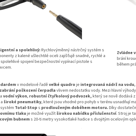
ligentní a spolehlivý:
Rychlovýměnný nástrčný systém s
Zvládne 
nenty z kalené ušlechtilé oceli zajišťujě snadné, rychlé a
brání krou
 spolehlivé spojení bezpečnostní vypínací pistole s
během prác
avcem.
ndardem
v modelové řadě
velké quadro
je
integrovaná nádrž na vodu
,
zabrání poškození čerpadla
vlivem nedostatku vody. Mezi hlavní výhody
a
vodní výkon
,
robustní
čtyřkolový podvozek,
který se nově dodává 
a
široké pneumatiky
, které jsou vhodné pro pohyb v terénu usnadňují ma
í systém
Total-Stop
s
prodlouženým doběhem motoru.
Díky dostate
ovnímu tlaku
je možné využít
širokou nabídku příslušenství
. Stroj je
icovým bubnem
s 20-ti metry vysokotlaké hadice s dvojitým ocelovým opl