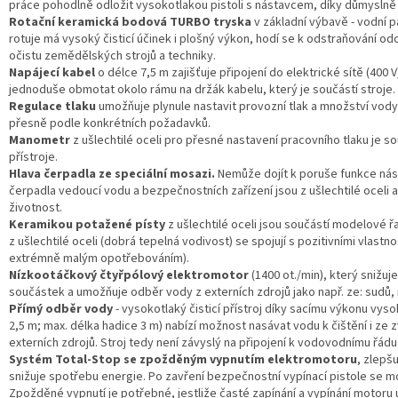
práce pohodlně odložit vysokotlakou pistoli s nástavcem, díky důmyslně
Rotační keramická bodová TURBO tryska
v základní výbavě - vodní p
rotuje má vysoký čisticí účinek i plošný výkon, hodí se k odstraňování odo
očistu zemědělských strojů a techniky.
Napájecí kabel
o délce 7,5 m zajišťuje připojení do elektrické sítě (400 V
jednoduše obmotat okolo rámu na držák kabelu, který je součástí stroje.
Regulace tlaku
umožňuje plynule nastavit provozní tlak a množství vody
přesně podle konkrétních požadavků.
Manometr
z ušlechtilé oceli pro přesné nastavení pracovního tlaku je s
přístroje.
Hlava čerpadla
ze speciální mosazi.
Nemůže dojít k poruše funkce nás
čerpadla vedoucí vodu a bezpečnostních zařízení jsou z ušlechtilé oceli a
životnost.
Keramikou potažené písty
z ušlechtilé oceli jsou součástí modelové řa
z ušlechtilé oceli (dobrá tepelná vodivost) se spojují s pozitivními vlast
extrémně malým opotřebováním).
Nízkootáčkový čtyřpólový elektromotor
(1400 ot./min), který snižu
součástek a umožňuje odběr vody z externích zdrojů jako např. ze: sudů, n
Přímý odběr vody
- vysokotlaký čisticí přístroj díky sacímu výkonu vy
2,5 m; max. délka hadice 3 m) nabízí možnost nasávat vodu k čištění i ze z
externích zdrojů. Stroj tedy není závyslý na připojení k vodovodnímu řádu
Systém Total-Stop se zpožděným vypnutím elektromotoru
, zlepš
snižuje spotřebu energie. Po zavření bezpečnostní vypínací pistole se 
Zpožděné vypnutí je potřebné, jestliže časté zapínání a vypínání motoru u