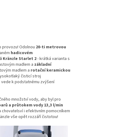
do provozu! Odolnou
20-ti metrovou
ovaném
hadicovém
i Kränzle Starlet 2
- krátká varianta s
plastovým madlem a
základní
astovým madlem a
rotační keramickou
sokotlaký čisticí stroj
 vede k podstatnému zvýšení
očného množství vody, aby byl pro
barů a průtokem vody 13,3 l/min
a chovatelsví i efektivním pomocníkem
ränzle vše opět rozzáří čistotou!