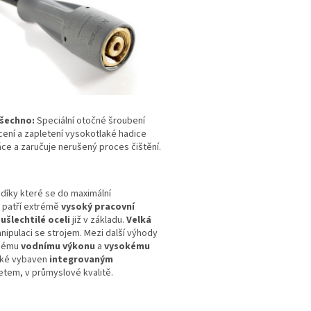
všechno:
Speciální otočné šroubení
cení a zapletení vysokotlaké hadice
e a zaručuje nerušený proces čištění.
 díky které se do maximální
 patří extrémě
vysoký pracovní
z
ušlechtilé oceli
již v základu.
V
elká
nipulaci se strojem. Mezi další výhody
čnému
vodnímu výkonu
a
vysokému
 také vybaven
integrovaným
etem, v průmyslové kvalitě.