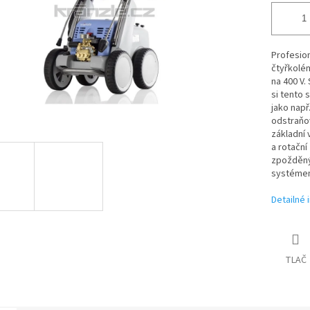
Profesion
čtyřkolé
na 400 V.
si tento 
jako např
odstraňov
základní 
a rotační
zpožděný
systémem
Detailné 
TLAČ