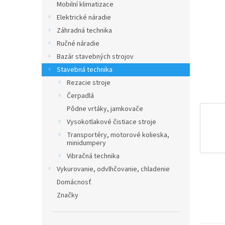
Mobilní klimatizace
Elektrické náradie
Záhradná technika
Ručné náradie
Bazár stavebných strojov
Stavebná technika
Rezacie stroje
Čerpadlá
Pôdne vrtáky, jamkovače
Vysokotlakové čistiace stroje
Transportéry, motorové kolieska,
minidumpery
Vibračná technika
Vykurovanie, odvlhčovanie, chladenie
Domácnosť
Značky