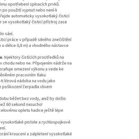
nému opotřebení spínacích prvků.
ím po použití vypnut nebo není-li
přejde automaticky vysokotlaký čisticí
se vysokotlaký čisticí přístroj zase
do sání.
sticí práce v případě silného znečištění
m o délce 0,8 m) a vhodného nástavce
du
. Injektory čistících prostředků na
 v chodu nebo ne. Připojením nádrže na
zabraňuje omezení výkonu a vede ke
měněném pracovním tlaku.
ti litrová nádoba na vodu jako
e poškození čerpadla vlivem
 dobu běžet bez vody, aniž by došlo
než 60 sekund nasucho!
ocelovému opletu hadice ještě lépe
ě vysokotlaké pistole a rychlospojkové
jení.
brání kroucení a zalpletení vysokotlaké