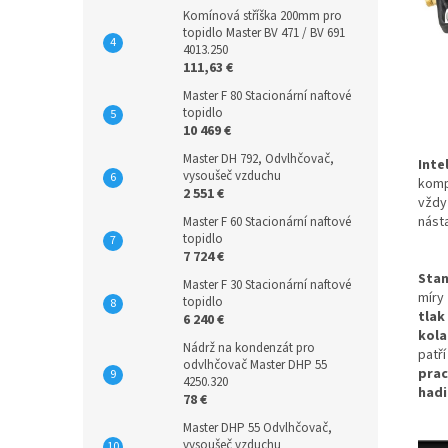
Komínová stříška 200mm pro
topidlo Master BV 471 / BV 691
4013.250
111,63 €
Master F 80 Stacionární naftové
topidlo
10 469 €
Master DH 792, Odvlhčovač,
Inte
vysoušeč vzduchu
kompo
2 551 €
vždy
nást
Master F 60 Stacionární naftové
topidlo
7 724 €
Sta
Master F 30 Stacionární naftové
míry
topidlo
tlak
6 240 €
kola
Nádrž na kondenzát pro
patř
odvlhčovač Master DHP 55
prac
4250.320
had
78 €
Master DHP 55 Odvlhčovač,
vysoušeč vzduchu