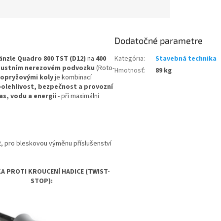
Dodatočné parametre
änzle Quadro 800 TST (D12)
na
400
Kategória
:
Stavebná technika
bustním nerezovém podvozku
(Roto-
Hmotnosť
:
89 kg
lopryžovými koly
je kombinací
polehlivost, bezpečnost a provozní
as, vodu a energii
- při maximální
, pro bleskovou výměnu příslušenství
A PROTI KROUCENÍ HADICE
(TWIST-
STOP):