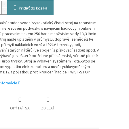
Pridať do košíka
ální studenovodní vysokotlaký čisticí stroj na robustním
m nerezovém podvozku s navíjecím hadicovým bubnem
 S pracovním tlakem 250 bar a množstvím vody 13,3 l/min
stroj najde uplatnění v průmyslu, dopravě, zemědělství
. při mytí nákladních vozů a těžké techniky, lodí,
ání starých nátěrů (ve spojení s pískovací sadou) apod. V
výbavě je veškeré potřebné příslušenství, včetně ploché
 Turbo trysky. Stroj je vybaven systémem Total-Stop se
m vypnutím elektromotoru a nově rychlovýměnným
 D12 a pojistkou proti kroucení hadice TWIST-STOP.
informácie
OPÝTAŤ SA
ZDIEĽAŤ