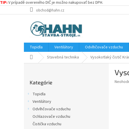
TIP:
V prípadě overeného DIČ je možno nakupovať bez DPH.
Prejsť
obchod@hahn.cz
na
obsah
Topidla
Ventilátory
Odvlhčovače vzduchu
Domov
Stavebná technika
Vysokotlaký čistič Kr
B
Vyso
o
Preskočiť
č
Priemer
Neohod
Kategórie
kategórie
n
hodnote
ý
produkt
Topidla
p
je
Ventilátory
0,0
a
z
Odvlhčovače vzduchu
n
5
e
Ochlazovače vzduchu
hviezdič
l
Čistička vzduchu