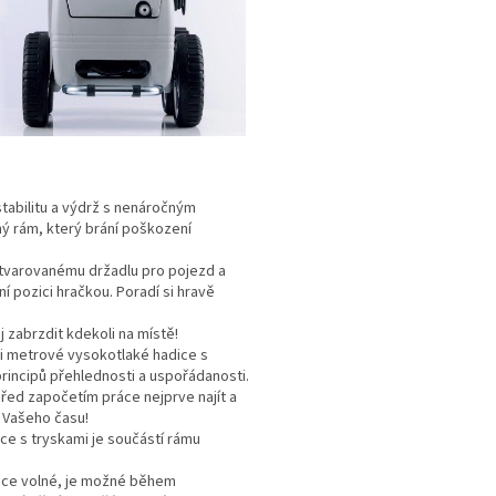
stabilitu a výdrž s nenáročným
ný rám, který brání poškození
 tvarovanému držadlu pro pojezd a
 pozici hračkou. Poradí si hravě
 zabrzdit kdekoli na místě!
ti metrové vysokotlaké hadice s
incipů přehlednosti a uspořádanosti.
řed započetím práce nejprve najít a
 Vašeho času!
ce s tryskami je součástí rámu
uce volné, je možné během