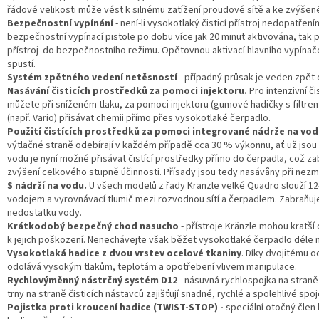
řádové velikosti může vést k silnému zatížení proudové sítě a ke zvýše
Bezpečnostní vypínání
- není-li vysokotlaký čisticí přístroj nedopatřen
bezpečnostní vypínací pistole po dobu více jak 20 minut aktivována, tak 
přístroj do bezpečnostního režimu. Opětovnou aktivací hlavního vypínače 
spustí.
Systém zpětného vedení netěsností
- případný průsak je veden zpět 
Nasávání čisticích prostředků za pomoci injektoru.
Pro intenzivní či
můžete při sníženém tlaku, za pomoci injektoru (gumové hadičky s filtre
(např. Vario) přisávat chemii přímo přes vysokotlaké čerpadlo.
Použití čistících prostředků za pomoci integrované nádrže na vo
výtlačné straně odebírají v každém případě cca 30 % výkonnu, ať už jsou
vodu je nyní možné přisávat čistící prostředky přímo do čerpadla, což 
zvýšení celkového stupně účinnosti. Přísady jsou tedy nasávåny při nez
S nádrží na vodu.
U všech modelů z řady Kränzle velké Quadro slouží 12-
vodojem a vyrovnávací tlumič mezi rozvodnou sítí a čerpadlem. Zabraňuj
nedostatku vody.
Krátkodobý bezpečný chod nasucho
- přístroje Kränzle mohou kratší
k jejich poškození. Nenechávejte však běžet vysokotlaké čerpadlo déle 
Vysokotlaká hadice z dvou vrstev ocelové tkaniny
. Díky dvojitému 
odolává vysokým tlakům, teplotám a opotřebení vlivem manipulace.
Rychlovýměnný nástrčný systém D12
- násuvná rychlospojka na stran
trny na straně čisticích nástavců zajišťují snadné, rychlé a spolehlivé spo
Pojistka proti kroucení hadice (TWIST-STOP) -
speciální otočný člen 