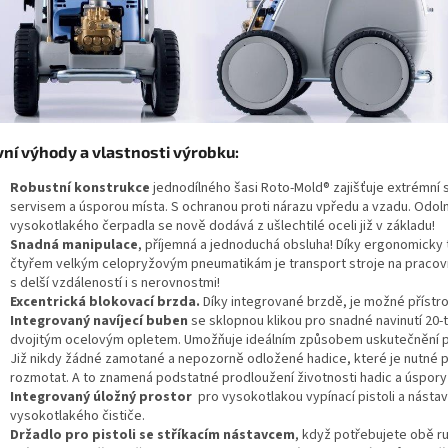
vní výhody a vlastnosti výrobku:
Robustní konstrukce
jednodílného šasi Roto-Mold® zajišťuje extrémní 
servisem a úsporou místa. S ochranou proti nárazu vpředu a vzadu. Odol
vysokotlakého čerpadla se nově dodává z ušlechtilé oceli již v základu!
Snadná manipulace
, příjemná a jednoduchá obsluha! Díky ergonomicky
čtyřem velkým celopryžovým pneumatikám je transport stroje na pracovní
s delší vzdáleností i s nerovnostmi!
Excentrická blokovací brzda.
Díky integrované brzdě, je možné přístroj
Integrovaný navíjecí buben
se sklopnou klikou pro snadné navinutí 20-
dvojitým ocelovým opletem. Umožňuje ideálním způsobem uskutečnění pr
Již nikdy žádné zamotané a nepozorně odložené hadice, které je nutné p
rozmotat. A to znamená podstatné prodloužení životnosti hadic a úspory
Integrovaný úložný prostor
pro vysokotlakou vypínací pistoli a nástav
vysokotlakého čističe.
Držadlo pro pistoli se stříkacím nástavcem
, když potřebujete obě r