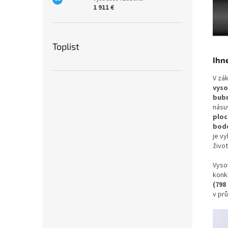
1 911 €
Toplist
Ihn
V zá
vyso
bub
násu
ploc
bod
je v
život
Vyso
konkr
(798 
v prů