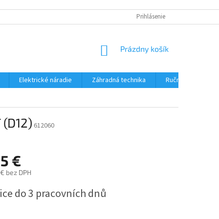
Prihlásenie
NÁKUPNÝ
Prázdny košík
KOŠÍK
Elektrické náradie
Záhradná technika
Ručné náradie
 (D12)
612060
35 €
 € bez DPH
ová
ice do 3 pracovních dnů