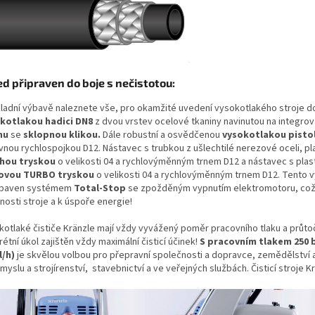
ed připraven do boje s nečistotou:
kladní výbavě naleznete vše, pro okamžité uvedení vysokotlakého stroje 
kotlakou hadici DN8
z dvou vrstev ocelové tkaniny navinutou na integr
nu
se
sklopnou klikou.
Dále robustní a osvědčenou
vysokotlakou pistol
vnou rychlospojkou D12. Nástavec s trubkou z ušlechtilé nerezové oceli, 
hou tryskou
o velikosti 04 a rychlovýměnným trnem D12 a nástavec s pl
ovou TURBO tryskou
o velikosti 04 a rychlovýměnným trnem D12. Tento vy
ybaven systémem
Total-Stop
se zpožděným vypnutím elektromotoru, což
nosti stroje a k úspoře energie!
kotlaké čističe Kränzle mají vždy vyvážený poměr pracovního tlaku a průt
étní úkol zajištěn vždy maximální čisticí účinek!
S pracovním tlakem 250 
l/h)
je skvělou volbou pro přepravní společnosti a dopravce, zemědělství 
myslu a strojírenství, stavebnictví a ve veřejných službách. Čisticí stroje K