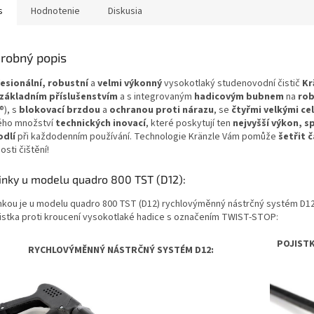
s
Hodnotenie
Diskusia
robný popis
esionální, robustní
a
velmi
výkonný
vysokotlaký studenovodní čistič
Kr
základním příslušenstvím
a s integrovaným
hadicovým bubnem
na
ro
®),
s
blokovací brzdou
a
ochranou proti nárazu
, se
čtyřmi velkými ce
ého množství
technických inovací
, které poskytují ten
nejvyšší výkon, s
dlí
při každodenním používání. Technologie Kränzle Vám pomůže
šetřit č
osti čištění!
inky u modelu quadro 800 TST (D12):
nkou je u modelu quadro 800 TST (D12) rychlovýměnný nástrčný systém D12
jistka proti kroucení vysokotlaké hadice s označením TWIST-STOP:
POJISTK
RYCHLOVÝMĚNNÝ NÁSTRČNÝ SYSTÉM D12: