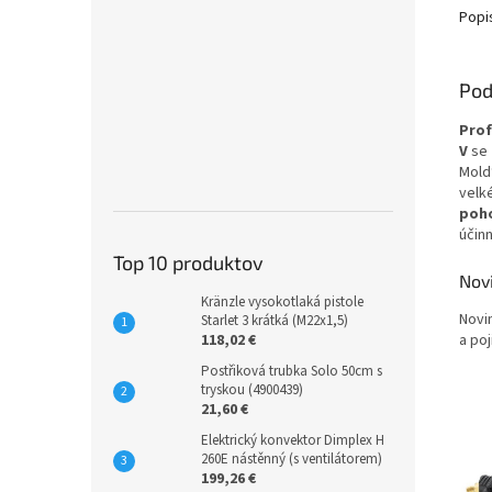
Popi
Pod
Prof
V
se
Mold
velk
poho
účinn
Top 10 produktov
Nov
Kränzle vysokotlaká pistole
Novi
Starlet 3 krátká (M22x1,5)
a po
118,02 €
Postřiková trubka Solo 50cm s
tryskou (4900439)
21,60 €
Elektrický konvektor Dimplex H
260E nástěnný (s ventilátorem)
199,26 €