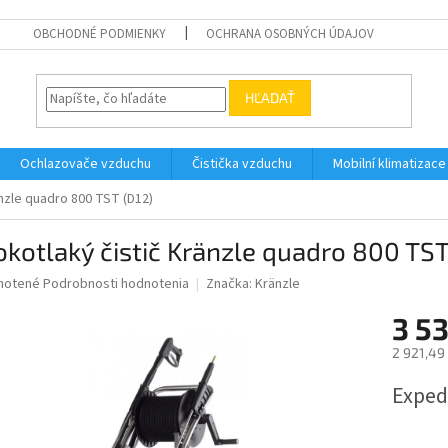
OBCHODNÉ PODMIENKY
OCHRANA OSOBNÝCH ÚDAJOV
HĽADAŤ
Ochlazovače vzduchu
Čistička vzduchu
Mobilní klimatizace
änzle quadro 800 TST (D12)
kotlaký čistič Kränzle quadro 800 TST
né
notené
Podrobnosti hodnotenia
Značka:
Kränzle
nie
3 5
u
2 921,49
Jednotk
Exped
cena:
iek.