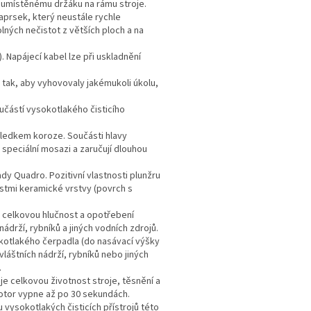
 umístěnému držáku na rámu stroje.​
aprsek, který neustále rychle
lných nečistot z větších ploch a na
). Napájecí kabel lze při uskladnění
 tak, aby vyhovovaly jakémukoli úkolu,
oučástí vysokotlakého čisticího
ledkem koroze. Součásti hlavy
 speciální mosazi a zaručují dlouhou
dy Quadro. Pozitivní vlastnosti plunžru
nostmi keramické vrstvy (povrch s
je celkovou hlučnost a opotřebení
ádrží, rybníků a jiných vodních zdrojů.
sokotlakého čerpadla (do nasávací výšky
vláštních nádrží, rybníků nebo jiných
.
uje celkovou životnost stroje, těsnění a
motor vypne až po 30 sekundách.
 vysokotlakých čisticích přístrojů této