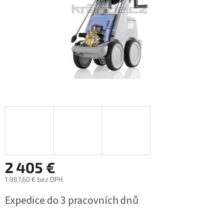
2 405 €
1 987,60 € bez DPH
Jednotková
Expedice do 3 pracovních dnů
cena: