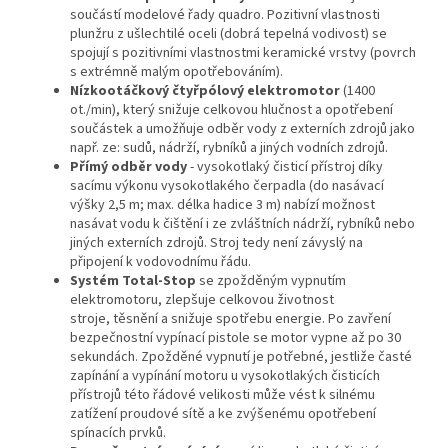
součástí modelové řady quadro. Pozitivní vlastnosti
plunžru z ušlechtilé oceli (dobrá tepelná vodivost) se
spojují s pozitivními vlastnostmi keramické vrstvy (povrch
s extrémně malým opotřebováním).
Nízkootáčkový čtyřpólový elektromotor
(1400
ot./min), který snižuje celkovou hlučnost a opotřebení
součástek a umožňuje odběr vody z externích zdrojů jako
např. ze: sudů, nádrží, rybníků a jiných vodních zdrojů.
Přímý odběr vody
- vysokotlaký čisticí přístroj díky
sacímu výkonu vysokotlakého čerpadla (do nasávací
výšky 2,5 m; max. délka hadice 3 m) nabízí možnost
nasávat vodu k čištění i ze zvláštních nádrží, rybníků nebo
jiných externích zdrojů. Stroj tedy není závyslý na
připojení k vodovodnímu řádu.
Systém Total-Stop
se zpožděným vypnutím
elektromotoru, zlepšuje celkovou životnost
stroje, těsnění a snižuje spotřebu energie. Po zavření
bezpečnostní vypínací pistole se motor vypne až po 30
sekundách. Zpožděné vypnutí je potřebné, jestliže časté
zapínání a vypínání motoru u vysokotlakých čisticích
přístrojů této řádové velikosti může vést k silnému
zatížení proudové sítě a ke zvýšenému opotřebení
spínacích prvků.