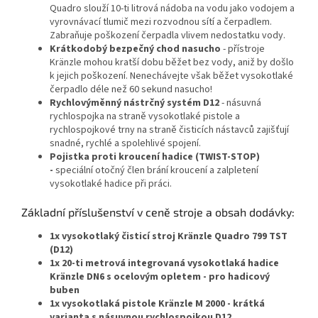
Quadro slouží 10-ti litrová nádoba na vodu jako vodojem a
vyrovnávací tlumič mezi rozvodnou sítí a čerpadlem.
Zabraňuje poškození čerpadla vlivem nedostatku vody.
Krátkodobý bezpečný chod nasucho
- přístroje
Kränzle mohou kratší dobu běžet bez vody, aniž by došlo
k jejich poškození. Nenechávejte však běžet vysokotlaké
čerpadlo déle než 60 sekund nasucho!
Rychlovýměnný nástrčný systém D12
- násuvná
rychlospojka na straně vysokotlaké pistole a
rychlospojkové trny na straně čisticích nástavců zajišťují
snadné, rychlé a spolehlivé spojení.
Pojistka proti kroucení hadice (TWIST-STOP)
-
speciální otočný člen brání kroucení a zalpletení
vysokotlaké hadice při práci.
Základní příslušenství v ceně stroje a obsah dodávky:
1x vysokotlaký čisticí stroj Kränzle Quadro 799 TST
(D12)
1x 20-ti metrová integrovaná vysokotlaká hadice
Kränzle DN6 s ocelovým opletem - pro hadicový
buben
1x vysokotlaká pistole Kränzle M 2000 - krátká
varianta s násuvnou rychlospojkou D12