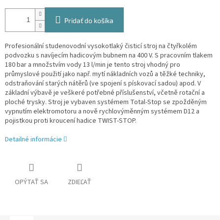
Pridať do košíka
Profesionální studenovodní vysokotlaký čisticí stroj na čtyřkolém
podvozku s navíjecím hadicovým bubnem na 400 V. S pracovním tlakem
180 bar a množstvím vody 13 l/min je tento stroj vhodný pro
průmyslové použití jako např. mytí nákladních vozů a těžké techniky,
odstraňování starých nátěrů (ve spojení s pískovací sadou) apod. V
základní výbavě je veškeré potřebné příslušenství, včetně rotační a
ploché trysky. Stroj je vybaven systémem Total-Stop se zpožděným
vypnutím elektromotoru a nově rychlovýměnným systémem D12 a
pojistkou proti kroucení hadice TWIST-STOP.
Detailné informácie
OPÝTAŤ SA
ZDIEĽAŤ