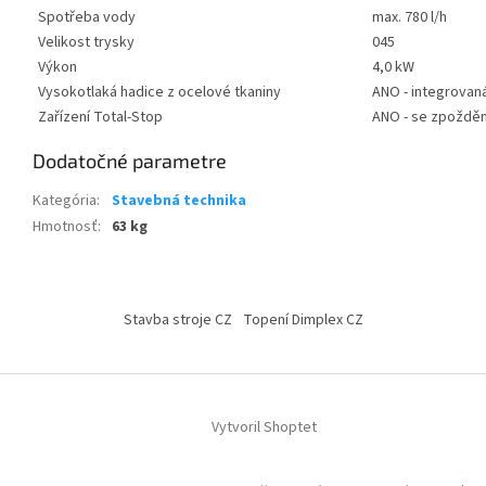
Spotřeba vody
max. 780 l/h
Velikost trysky
045
Výkon
4,0 kW
Vysokotlaká hadice z ocelové tkaniny
ANO - integrovaná
Zařízení Total-Stop
ANO - se zpoždě
Dodatočné parametre
Kategória
:
Stavebná technika
Hmotnosť
:
63 kg
Z
á
Stavba stroje CZ
Topení Dimplex CZ
p
ä
t
i
Vytvoril Shoptet
e