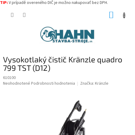
TIP:
V prípadě overeného DIČ je možno nakupovať bez DPH.
Prejsť
NÁKUP
na
obsah
KOŠÍK
Vysokotlaký čistič Kränzle quadro
799 TST (D12)
610100
Priemerné
Neohodnotené
Podrobnosti hodnotenia
Značka:
Kränzle
hodnotenie
produktu
je
0,0
z
5
hviezdičiek.