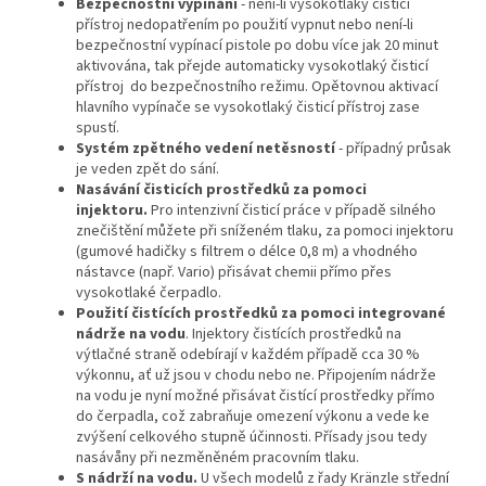
Bezpečnostní vypínání
- není-li vysokotlaký čisticí
přístroj nedopatřením po použití vypnut nebo není-li
bezpečnostní vypínací pistole po dobu více jak 20 minut
aktivována, tak přejde automaticky vysokotlaký čisticí
přístroj do bezpečnostního režimu. Opětovnou aktivací
hlavního vypínače se vysokotlaký čisticí přístroj zase
spustí.
Systém zpětného vedení netěsností
- případný průsak
je veden zpět do sání.
Nasávání čisticích prostředků za pomoci
injektoru.
Pro intenzivní čisticí práce v případě silného
znečištění můžete při sníženém tlaku, za pomoci injektoru
(gumové hadičky s filtrem o délce 0,8 m) a vhodného
nástavce (např. Vario) přisávat chemii přímo přes
vysokotlaké čerpadlo.
Použití čistících prostředků za pomoci integrované
nádrže na vodu
. Injektory čistících prostředků na
výtlačné straně odebírají v každém případě cca 30 %
výkonnu, ať už jsou v chodu nebo ne. Připojením nádrže
na vodu je nyní možné přisávat čistící prostředky přímo
do čerpadla, což zabraňuje omezení výkonu a vede ke
zvýšení celkového stupně účinnosti. Přísady jsou tedy
nasávåny při nezměněném pracovním tlaku.
S nádrží na vodu.
U všech modelů z řady Kränzle střední