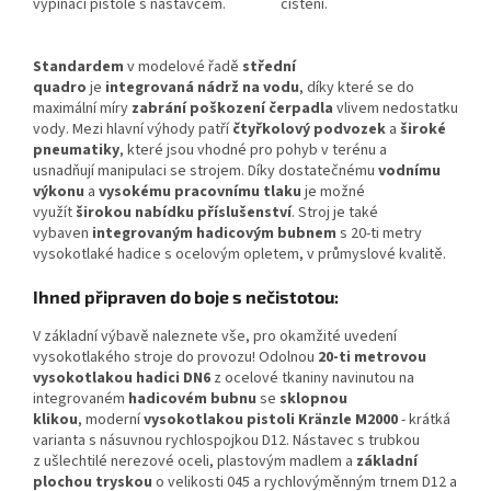
vypínací pistole s nástavcem.
čištění.
Standardem
v modelové řadě
střední
quadro
je
integrovaná nádrž na vodu
, díky které se do
maximální míry
zabrání poškození čerpadla
vlivem nedostatku
vody. Mezi hlavní výhody patří
čtyřkolový podvozek
a
široké
pneumatiky
, které jsou vhodné pro pohyb v terénu a
usnadňují manipulaci se strojem. Díky dostatečnému
vodnímu
výkonu
a
vysokému pracovnímu tlaku
je možné
využít
širokou nabídku příslušenství
. Stroj je také
vybaven
integrovaným hadicovým bubnem
s 20-ti metry
vysokotlaké hadice s ocelovým opletem, v průmyslové kvalitě.
Ihned připraven do boje s nečistotou:
V základní výbavě naleznete vše, pro okamžité uvedení
vysokotlakého stroje do provozu! Odolnou
20-ti metrovou
vysokotlakou hadici DN6
z ocelové tkaniny navinutou na
integrovaném
hadicovém bubnu
se
sklopnou
klikou
, moderní
vysokotlakou pistoli Kränzle M2000
- krátká
varianta s násuvnou rychlospojkou D12. Nástavec s trubkou
z ušlechtilé nerezové oceli, plastovým madlem a
základní
plochou tryskou
o velikosti 045 a rychlovýměnným trnem D12 a