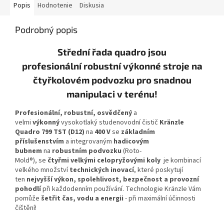
Popis
Hodnotenie
Diskusia
Podrobný popis
Střední řada quadro jsou
profesionální robustní výkonné stroje na
čtyřkolovém podvozku pro snadnou
manipulaci v terénu!
Profesionální, robustní, osvědčený
a
velmi
výkonný
vysokotlaký studenovodní čistič
Kränzle
Quadro 799 TST (D12)
na
400 V
se
základním
příslušenstvím
a integrovaným
hadicovým
bubnem
na
robustním podvozku
(Roto-
Mold®), se
čtyřmi velkými celopryžovými koly
je kombinací
velkého množství
technických inovací
, které poskytují
ten
nejvyšší výkon, spolehlivost, bezpečnost a provozní
pohodlí
při každodenním používání. Technologie Kränzle Vám
pomůže
šetřit čas, vodu a energii
- při maximální účinnosti
čištění!