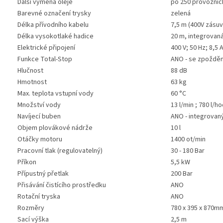
Další výměna oleje
po 250 provozníc
Barevné označení trysky
zelená
Délka přívodního kabelu
7,5 m (400V zásuv
Délka vysokotlaké hadice
20 m, integrovaná
Elektrické připojení
400 V; 50 Hz; 8,5 
Funkce Total-Stop
ANO - se zpoždě
Hlučnost
88 dB
Hmotnost
63 kg
Max. teplota vstupní vody
60 °C
Množství vody
13 l/min ; 780 l/h
Navíjecí buben
ANO - integrovan
Objem plovákové nádrže
10 l
Otáčky motoru
1400 ot/min
Pracovní tlak (regulovatelný)
30 - 180 Bar
Příkon
5,5 kW
Přípustný přetlak
200 Bar
Přisávání čistícího prostředku
ANO
Rotační tryska
ANO
Rozměry
780 x 395 x 870m
Sací výška
2,5 m