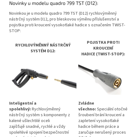
Novinky u modelu quadro 799 TST (D12):
Novinkou je u modelu quadro 799 TST (D12) rychlovýměnný
nástrčný systém D12, pro bleskovou výměnu příslušenství a
pojistka proti kroucení vysokotlaké hadice s označením TWIST-
STOP:
POJISTKA PROTI
RYCHLOVÝMĚNNÝ NÁSTRČNÝ
KROUCENÍ
SYSTÉM D12:
HADICE
(TWIST-STOP):
Inteligentní a
Zvládne
spolehlivý:
Rychlovýměnný
všechno:
Speciální otočné
nástrčný systém s komponenty z
šroubení brání kroucení a
kalené ušlechtilé oceli
zapletení vysokotlaké
zajišťujě snadné, rychlé a vždy
hadice během práce a
spolehlivé spojení bezpečnostní
zaručuje nerušený proces