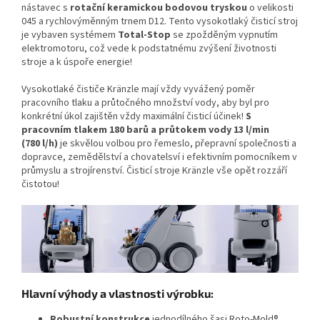
nástavec s
rotační keramickou bodovou tryskou
o velikosti
045 a rychlovýměnným trnem D12. Tento vysokotlaký čisticí stroj
je vybaven systémem
Total-Stop
se zpožděným vypnutím
elektromotoru, což vede k podstatnému zvýšení životnosti
stroje a k úspoře energie!
Vysokotlaké čističe Kränzle mají vždy vyvážený poměr
pracovního tlaku a průtočného množství vody, aby byl pro
konkrétní úkol zajištěn vždy maximální čisticí účinek!
S
pracovním tlakem 180 barů a průtokem vody 13 l/min
(780 l/h)
je skvělou volbou pro řemeslo, přepravní společnosti a
dopravce, zemědělství a chovatelsví i efektivním pomocníkem v
průmyslu a strojírenství. Čisticí stroje Kränzle vše opět rozzáří
čistotou!
Hlavní výhody a vlastnosti výrobku:
Robustní konstrukce
jednodílného šasi Roto-Mold®