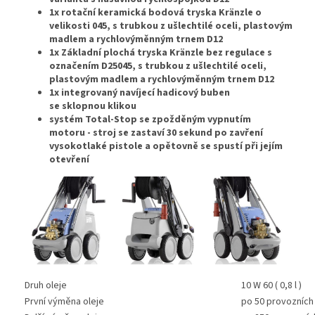
1x rotační keramická bodová tryska Kränzle o
velikosti 045, s trubkou z ušlechtilé oceli, plastovým
madlem a rychlovýměnným trnem D12
1x Základní plochá tryska Kränzle bez regulace s
označením D25045, s trubkou z ušlechtilé oceli,
plastovým madlem a rychlovýměnným trnem D12
1x integrovaný navíjecí hadicový buben
se sklopnou klikou
systém Total-Stop se zpožděným vypnutím
motoru - stroj se zastaví 30 sekund po zavření
vysokotlaké pistole a opětovně se spustí při jejím
otevření
Druh oleje
10 W 60 ( 0,8 l )
První výměna oleje
po 50 provozních