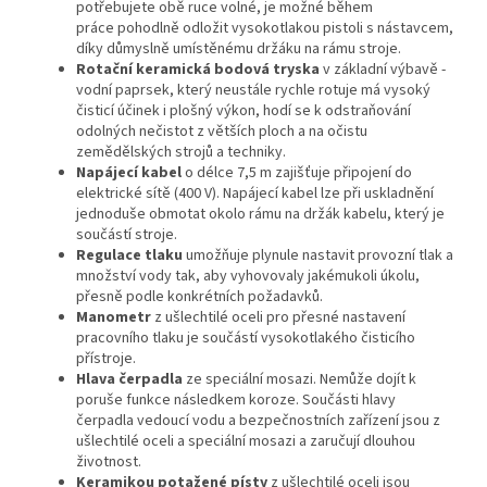
potřebujete obě ruce volné, je možné během
práce pohodlně odložit vysokotlakou pistoli s nástavcem,
díky důmyslně umístěnému držáku na rámu stroje.​
Rotační keramická bodová tryska
v základní výbavě -
vodní paprsek, který neustále rychle rotuje má vysoký
čisticí účinek i plošný výkon, hodí se k odstraňování
odolných nečistot z větších ploch a na očistu
zemědělských strojů a techniky.
Napájecí kabel
o délce 7,5 m zajišťuje připojení do
elektrické sítě (400 V). Napájecí kabel lze při uskladnění
jednoduše obmotat okolo rámu na držák kabelu, který je
součástí stroje.
Regulace tlaku
umožňuje plynule nastavit provozní tlak a
množství vody tak, aby vyhovovaly jakémukoli úkolu,
přesně podle konkrétních požadavků.
Manometr
z ušlechtilé oceli pro přesné nastavení
pracovního tlaku je součástí vysokotlakého čisticího
přístroje.
Hlava čerpadla
ze speciální mosazi. Nemůže dojít k
poruše funkce následkem koroze. Součásti hlavy
čerpadla vedoucí vodu a bezpečnostních zařízení jsou z
ušlechtilé oceli a speciální mosazi a zaručují dlouhou
životnost.
Keramikou potažené písty
z ušlechtilé oceli jsou