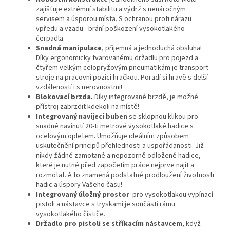
zajišťuje extrémní stabilitu a výdrž s nenáročným
servisem a úsporou místa. S ochranou proti nárazu
vpředu a vzadu - brání poškození vysokotlakého
čerpadla.
Snadná manipulace
, příjemná a jednoduchá obsluha!
Díky ergonomicky tvarovanému držadlu pro pojezd a
čtyřem velkým celopryžovým pneumatikám je transport
stroje na pracovní pozici hračkou. Poradí si hravě s delší
vzdáleností i s nerovnostmi!
Blokovací brzda.
Díky integrované brzdě, je možné
přístroj zabrzdit kdekoli na místě!
Integrovaný navíjecí buben
se sklopnou klikou pro
snadné navinutí 20-ti metrové vysokotlaké hadice s
ocelovým opletem. Umožňuje ideálním způsobem
uskutečnění principů přehlednosti a uspořádanosti. Již
nikdy žádné zamotané a nepozorně odložené hadice,
které je nutné před započetím práce nejprve najít a
rozmotat. A to znamená podstatné prodloužení životnosti
hadic a úspory Vašeho času!
Integrovaný úložný prostor
pro vysokotlakou vypínací
pistoli a nástavce s tryskami je součástí rámu
vysokotlakého čističe.
Držadlo pro pistoli se stříkacím nástavcem
, když