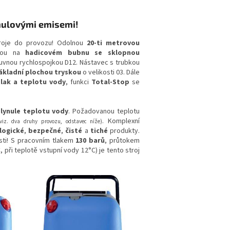
 nulovými emisemi!
troje do provozu! Odolnou
20-ti metrovou
utou na
hadicovém bubnu se sklopnou
suvnou rychlospojkou D12. Nástavec s trubkou
ákladní plochou tryskou
o velikosti 03. Dále
tlak a teplotu vody
, funkci
Total-Stop
se
plynule teplotu vody
. Požadovanou teplotu
. Komplexní
iz. dva druhy provozu, odstavec níže)
logické
,
bezpečné
,
čisté
a
tiché
produkty.
osti! S pracovním tlakem
130 barů
, průtokem
 při teplotě vstupní vody 12°C) je tento stroj