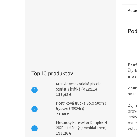
Popi
Pod
Prof
čtyř
Top 10 produktov
inov
Kränzle vysokotlaká pistole
Zna
Starlet 3 krátká (M22x1,5)
nech
118,02 €
Postřiková trubka Solo 50cm s
Zejm
tryskou (4900439)
prov
21,60 €
Prá
osum
Elektrický konvektor Dimplex H
260E nástěnný (s ventilátorem)
vstu
199,26 €