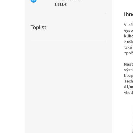
1 911 €
Ihn
V zá
Toplist
vys
klik
z uš
také
zpož
Nast
výst
bezp
Tech
8
l/m
vhod