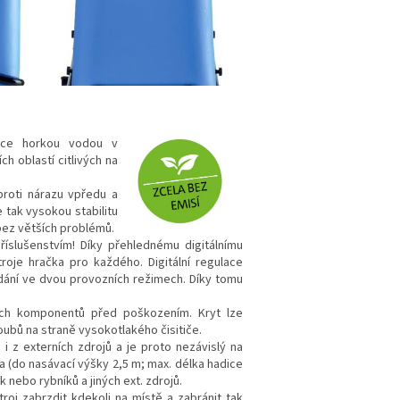
ráce horkou vodou v
ch oblastí citlivých na
proti nárazu vpředu a
 tak vysokou stabilitu
 bez větších problémů.
íslušenstvím! Díky přehlednému digitálnímu
oje hračka pro každého. Digitální regulace
dání ve dvou provozních režimech. Díky tomu
ých komponentů před poškozením. Kryt lze
bů na straně vysokotlakého čisitiče.
 i z externích zdrojů a je proto nezávislý na
 (do nasávací výšky 2,5 m; max. délka hadice
k nebo rybníků a jiných ext. zdrojů.
roj zabrzdit kdekoli na místě a zabránit tak