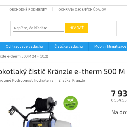
OBCHODNÉ PODMIENKY
OCHRANA OSOBNÝCH ÚDAJOV
HĽADAŤ
Ochlazovače vzduchu
Čistička vzduchu
Mobilní klimatizace
nzle e-therm 500 M 24 + (D12)
kotlaký čistič Kränzle e-therm 500 M 
né
notené
Podrobnosti hodnotenia
Značka:
Kränzle
nie
7 93
u
6 554,55
Jednotk
Na do
cena:
iek.