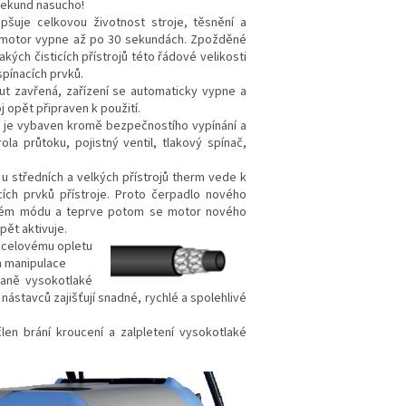
sekund nasucho!
epšuje celkovou životnost stroje, těsnění a
se motor vypne až po 30 sekundách. Zpožděné
kých čisticích přístrojů této řádové velikosti
pínacích prvků.
nut zavřená, zařízení se automaticky vypne a
 opět připraven k použití.
j je vybaven kromě bezpečnostího vypínání a
la průtoku, pojistný ventil, tlakový spínač,
 u středních a velkých přístrojů therm vede k
ích prvků přístroje. Proto čerpadlo nového
akovém módu a teprve potom se motor nového
pět aktivuje.
 ocelovému opletu
m manipulace
raně vysokotlaké
nástavců zajišťují snadné, rychlé a spolehlivé
člen brání kroucení a zalpletení vysokotlaké