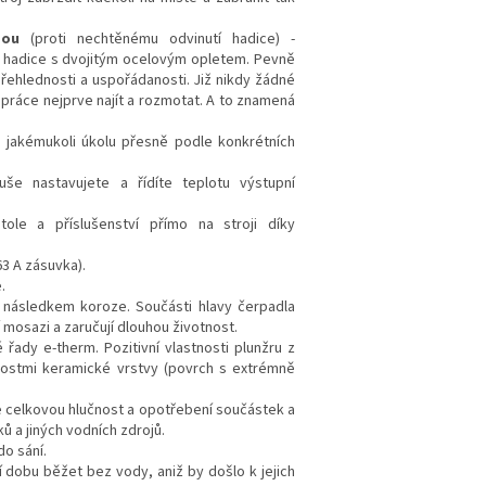
zdou
(proti nechtěnému odvinutí hadice) -
é hadice s dvojitým ocelovým opletem. Pevně
ehlednosti a uspořádanosti. Již nikdy žádné
ráce nejprve najít a rozmotat. A to znamená
 jakémukoli úkolu přesně podle konkrétních
še nastavujete a řídíte teplotu výstupní
tole a příslušenství přímo na stroji díky
 63 A zásuvka).
.
následkem koroze. Součásti hlavy čerpadla
 mosazi a zaručují dlouhou životnost.
 řady e-therm. Pozitivní vlastnosti plunžru z
stnostmi keramické vrstvy (povrch s extrémně
je celkovou hlučnost a opotřebení součástek a
ů a jiných vodních zdrojů.
do sání.
í dobu běžet bez vody, aniž by došlo k jejich