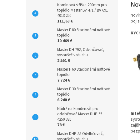
Nov
Komínová stříška 200mm pro
topidlo Master BV 471 / BV 691
Novi
4013.250
111,63 €
poji
Master F 80 Stacionární naftové
RYC
topidlo
10 469 €
Master DH 792, Odvlhčovač,
vysoušeč vzduchu
2 551 €
Master F 60 Stacionární naftové
topidlo
7 724 €
Master F 30 Stacionární naftové
topidlo
6 240 €
Nádrž na kondenzát pro
Inte
odvlhčovač Master DHP 55
sys
4250.320
78 €
zaji
bezp
Master DHP 55 Odvlhčovač,
vysoušeč vzduchu