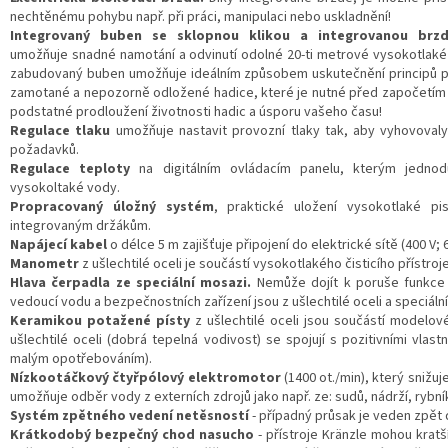
nechtěnému pohybu např. při práci, manipulaci nebo uskladnění!
Integrovaný buben se sklopnou klikou a integrovanou br
umožňuje snadné namotání a odvinutí odolné 20-ti metrové vysokotlak
zabudovaný buben umožňuje ideálním způsobem uskutečnění principů př
zamotané a nepozorně odložené hadice, které je nutné před započetím p
podstatné prodloužení životnosti hadic a úsporu vašeho času!
Regulace tlaku
umožňuje nastavit provozní tlaky tak, aby vyhovovaly
požadavků.
Regulace teploty
na digitálním ovládacím panelu, kterým jednodu
vysokoltaké vody.
Propracovaný úložný systém
, praktické uložení vysokotlaké pis
integrovaným držákům.
Napájecí kabel
o délce 5 m zajišťuje připojení do elektrické sítě (400 V;
Manometr
z ušlechtilé oceli je součástí vysokotlakého čisticího přístroje
Hlava čerpadla
ze speciální mosazi.
Nemůže dojít k poruše funkce 
vedoucí vodu a bezpečnostních zařízení jsou z ušlechtilé oceli a speciální
Keramikou potažené písty
z ušlechtilé oceli jsou součástí modelové
ušlechtilé oceli (dobrá tepelná vodivost) se spojují s pozitivními vla
malým opotřebováním).
Nízkootáčkový čtyřpólový elektromotor
(1400 ot./min), který snižu
umožňuje odběr vody z externích zdrojů jako např. ze: sudů, nádrží, rybník
Systém zpětného vedení netěsností
- případný průsak je veden zpět 
Krátkodobý bezpečný chod nasucho
- přístroje Kränzle mohou kratš