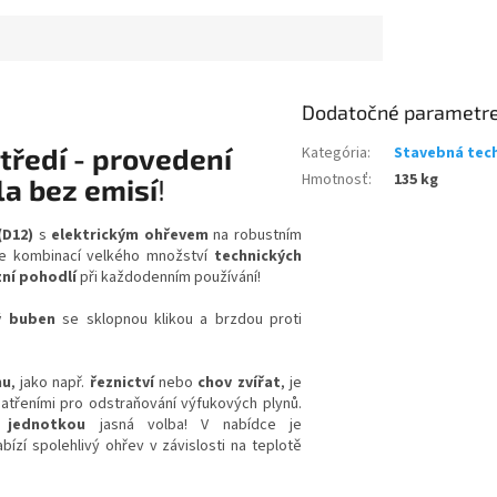
Dodatočné parametr
tředí - provedení
Kategória
:
Stavebná tec
Hmotnosť
:
135 kg
la bez emisí
!
(D12)
s
elektrickým ohřevem
na robustním
 je kombinací velkého množství
technických
ní pohodlí
při každodenním používání!
ý buben
se sklopnou klikou a brzdou proti
nu
, jako např.
řeznictví
nebo
chov zvířat
, je
atřeními pro odstraňování výfukových plynů.
 jednotkou
jasná volba! V nabídce je
abízí spolehlivý ohřev v závislosti na teplotě