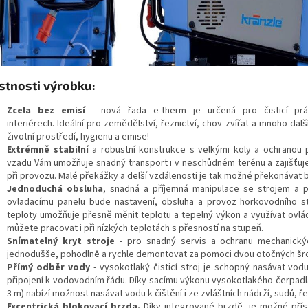
stnosti výrobku:
Zcela bez emisí
- nová řada e-therm je určená pro čisticí p
interiérech. Ideální pro zemědělství, řeznictví, chov zvířat a mnoho další
životní prostředí, hygienu a emise!
Extrémně stabilní
a robustní konstrukce s velkými koly a ochranou 
vzadu Vám umožňuje snadný transport i v neschůdném terénu a zajišťuje
při provozu. Malé překážky a delší vzdálenosti je tak možné překonávat
Jednoduchá obsluha
, snadná a příjemná manipulace se strojem a př
ovladacímu panelu bude nastavení, obsluha a provoz horkovodního str
teploty umožňuje přesně měnit teplotu a tepelný výkon a využívat ovlá
můžete pracovat i při nízkých teplotách s přesností na stupeň.
Snímatelný kryt stroje
- pro snadný servis a ochranu mechanick
jednodušše, pohodlně a rychle demontovat za pomoci dvou otočných šrou
Přímý odběr vody
- vysokotlaký čisticí stroj je schopný nasávat vodu
připojení k vodovodním řádu. Díky sacímu výkonu vysokotlakého čerpadla
3 m) nabízí možnost nasávat vodu k čištění i ze zvláštních nádrží, sudů, ře
Excentrická blokovací brzda.
Díky integrované brzdě, je možné příst