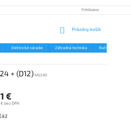
Prihlásenie
NÁKUPNÝ
Prázdny košík
KOŠÍK
Elektrické náradie
Záhradná technika
Ručné náradie
24 + (D12)
642160
1 €
 € bez DPH
ová
taz