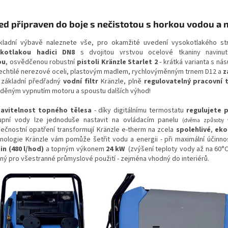
ed připraven do boje s nečistotou s horkou vodou a
kladní výbavě naleznete vše, pro okamžité uvedení vysokotlakého s
okotlakou hadici DN8
s dvojitou vrstvou ocelové tkaniny navin
ou
, osvědčenou robustní
pistoli Kränzle Starlet 2
- krátká varianta s ná
lechtilé nerezové oceli, plastovým madlem, rychlovýměnným trnem D12 a
z
 základní předřadný
vodní filtr
Kränzle, plně
regulovatelný pracovní 
děným vypnutím motoru a spoustu dalších výhod!
avitelnost topného tělesa
- díky digitálnímu termostatu
regulujete 
upní vody lze jednoduše nastavit na ovládacím panelu
(dvěma způsoby v
ečnostní opatření transformují Kränzle e-therm na zcela
spolehlivé
,
eko
nologie Kränzle vám pomůže šetřit vodu a energii - při maximální účinn
in (480 l/hod)
a topným výkonem
24 kW
(zvýšení teploty vody až na 60°C,
ný pro všestranné průmyslové použití - zejména vhodný do interiérů.