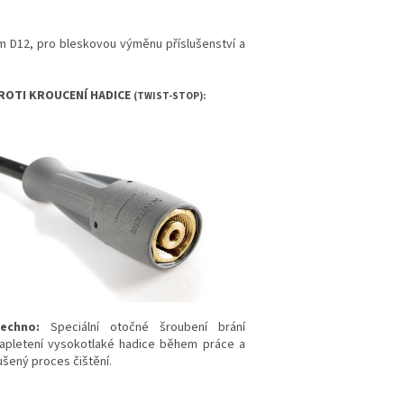
m D12, pro bleskovou výměnu příslušenství a
ROTI KROUCENÍ HADICE
(TWIST-STOP):
echno:
Speciální otočné šroubení brání
zapletení vysokotlaké hadice během práce a
ušený proces čištění.