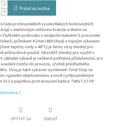
Pridať do košíka
vá řada profesionálních vysokotlakých horkovodních
 strojů s elektrickým ohřevem Kränzle e-therm na
m čtyřkolém podvozku s navíjecím bubnem! S pracovním
0 Barů, průtokem 8 l/min (480 l/hod) a topným výkonem
ýšení teploty vody o 48°C) je tento stroj vhodný pro
é průmyslové použití. Obzvlášť vhodný pro využití v
! V základní výbavě je veškeré potřebné příslušenství, pro
 uvedení čističe do provozu, včetně předřadného
iltru. Stroj je také vybaven systémem Total-Stop se
m vypnutím elektromotoru a nově rychlovýměnným
 D12 a pojistkou proti kroucení hadice TWIST-STOP.
informácie
OPÝTAŤ SA
ZDIEĽAŤ