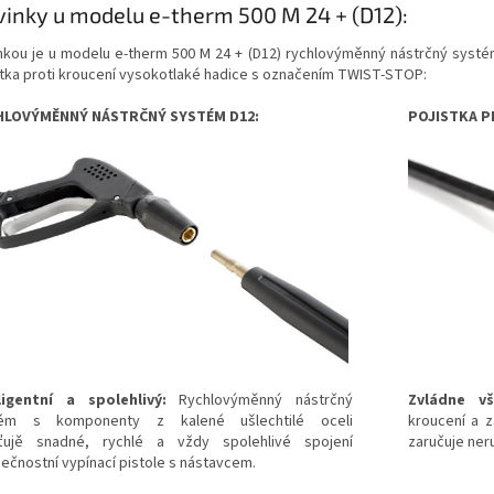
inky u modelu e-therm 500 M 24 + (D12):
nkou je u modelu e-therm 500 M 24 + (D12) rychlovýměnný nástrčný systé
stka proti kroucení vysokotlaké hadice s označením TWIST-STOP:
HLOVÝMĚNNÝ NÁSTRČNÝ SYSTÉM D12:
POJISTKA P
ligentní a spolehlivý:
Rychlovýměnný nástrčný
Zvládne vš
tém s komponenty z kalené ušlechtilé oceli
kroucení a 
šťujě snadné, rychlé a vždy spolehlivé spojení
zaručuje ner
ečnostní vypínací pistole s nástavcem.