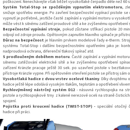
poškození. Nenechávejte však běžet vysokotlaké čerpadlo déle než 60 
Systém Total-Stop se zpožděným vypnutím elektromotoru
, zl
snižuje spotřebu energie. Po zavření bezpečnostní vypínací pistole 
vypnutí je potřebné, jestliže časté zapínání a vypínání motoru u vysokotla
může vést k silnému zatížení proudové sítě a ke zvýšenému opotřebení s
Bezpečnostní vypínání stroje
, pokud zůstane stříkací pistole 20 mi
odpojí od zdroje proudu. Opětovným zapnutím hlavního spínače je přístroj
Důraz na bezpečnost
je hlavním prvkem modelové řady e-therm. Stro
systému Total-Stop i dalšími bezpečnostními opatřeními jako je: kontro
nadproudová ochrana, diferenční tlakový spínač atd.
S prodlouženým doběhem motoru
. Časté zapínání a vypínání motoru
silnemu zatěžování elektrické sítě a ke zvýšenému opotřebení spínac
zařízení Kränzle pracuje ještě 30 sek. po uzavření pistole v beztl
přístroje Kränzle vypne. Při opětovném otevření pistole se přístroj sám o
Vysokotlaká hadice z dvou vrstev ocelové tkaniny
. Díky dvojitému
hadice ještě lépe odolává vysokým tlakům, teplotám a opotřebení vlive
Rychlovýměnný nástrčný systém D12
- násuvná rychlospojka na st
pistole a rychlospojkové trny z kalené nerezové oceli na straně čisticích 
spojení.
Pojistka proti kroucení hadice (TWIST-STOP) -
speciální otočný 
hadice při práci.