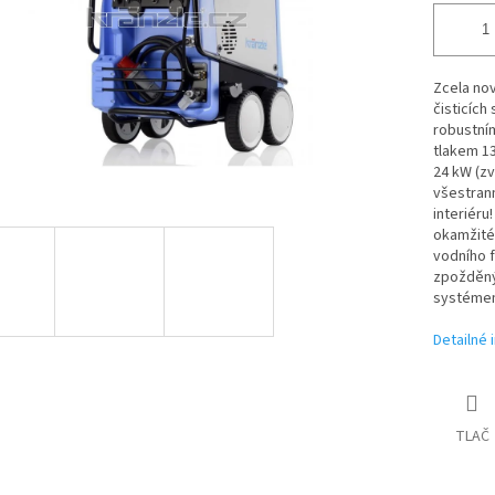
Zcela no
čisticích
robustní
tlakem 13
24 kW (zv
všestrann
interiéru
okamžité
vodního f
zpožděný
systémem
Detailné 
TLAČ