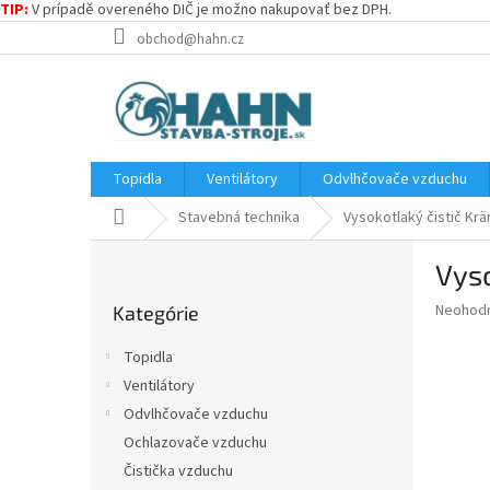
TIP:
V prípadě overeného DIČ je možno nakupovať bez DPH.
Prejsť
obchod@hahn.cz
na
obsah
Topidla
Ventilátory
Odvlhčovače vzduchu
Domov
Stavebná technika
Vysokotlaký čistič Krä
B
Vyso
o
Preskočiť
č
Priemer
Neohod
Kategórie
kategórie
n
hodnote
ý
produkt
Topidla
p
je
Ventilátory
0,0
a
z
Odvlhčovače vzduchu
n
5
e
Ochlazovače vzduchu
hviezdič
l
Čistička vzduchu