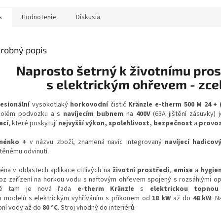
s
Hodnotenie
Diskusia
robný popis
Naprosto šetrný k životnímu pros
s elektrickým ohřevem - zce
esionální
vysokotlaký
horkovodní
čistič
Kränzle e-therm 500 M 24 + 
kolém podvozku a s
navíjecím bubnem
na
400V
(63A jištění zásuvky)
ací
, které poskytují
nejvyšší výkon, spolehlivost, bezpečnost
a
provoz
ménko +
v názvu zboží, znamená navíc integrovaný
navíjecí hadicov
těnému odvinutí.
éna v oblastech aplikace citlivých na
životní prostředí
,
emise
a
hygie
oz zařízení na horkou vodu s naftovým ohřevem spojený s rozsáhlými op
vě tam je nová řada
e-therm Kränzle
s
elektrickou topnou
 modelů s elektrickým vyhříváním s příkonem od
18 kW
až do
48 kW
. N
pní vody až do
80 °C
. Stroj vhodný do interiérů.