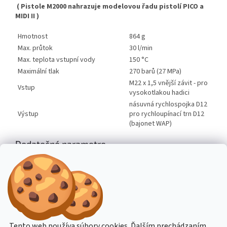
( Pistole M2000 nahrazuje modelovou řadu pistolí PICO a
MIDI II )
Hmotnost
864 g
Max. průtok
30 l/min
Max. teplota vstupní vody
150 °C
Maximální tlak
270 barů (27 MPa)
M22 x 1,5 vnější závit - pro
Vstup
vysokotlakou hadici
násuvná rychlospojka D12
Výstup
pro rychloupínací trn D12
(bajonet WAP)
Dodatočné parametre
Kategória
:
Stavebná technika
Hmotnosť
:
0.9 kg
Z
á
Stavba stroje CZ
Topení Dimplex CZ
p
Tento web používa súbory cookies. Ďalším prechádzaním