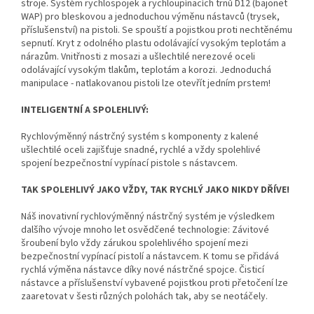
stroje. Systém rychlospojek a rychloupínacích trnů D12 (bajonet
WAP) pro bleskovou a jednoduchou výměnu nástavců (trysek,
příslušenství) na pistoli. Se spouští a pojistkou proti nechtěnému
sepnutí. Kryt z odolného plastu odolávající vysokým teplotám a
nárazům. Vnitřnosti z mosazi a ušlechtilé nerezové oceli
odolávající vysokým tlakům, teplotám a korozi. Jednoduchá
manipulace - natlakovanou pistoli lze otevřít jedním prstem!
INTELIGENTNÍ A SPOLEHLIVÝ:
Rychlovýměnný nástrčný systém s komponenty z kalené
ušlechtilé oceli zajišťuje snadné, rychlé a vždy spolehlivé
spojení bezpečnostní vypínací pistole s nástavcem.
TAK SPOLEHLIVÝ JAKO VŽDY, TAK RYCHLÝ JAKO NIKDY DŘÍVE!
Náš inovativní rychlovýměnný nástrčný systém je výsledkem
dalšího vývoje mnoho let osvědčené technologie: Závitové
šroubení bylo vždy zárukou spolehlivého spojení mezi
bezpečnostní vypínací pistolí a nástavcem. K tomu se přidává
rychlá výměna nástavce díky nové nástrčné spojce. Čisticí
nástavce a příslušenství vybavené pojistkou proti přetočení lze
zaaretovat v šesti různých polohách tak, aby se neotáčely.