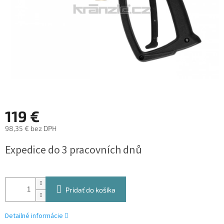
119 €
98,35 € bez DPH
Jednotková
Expedice do 3 pracovních dnů
cena:
Pridať do košíka
Detailné informácie