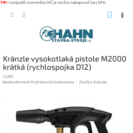
TIP:
V prípadě overeného DIČ je možno nakupovať bez DPH.
Prejsť
NÁKUP
na
obsah
KOŠÍK
Kränzle vysokotlaká pistole M2000
krátká (rychlospojka D12)
12492
Priemerné
Neohodnotené
Podrobnosti hodnotenia
Značka:
Kränzle
hodnotenie
produktu
je
0,0
z
5
hviezdičiek.