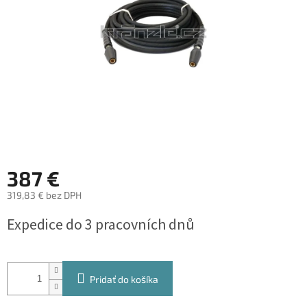
387 €
319,83 € bez DPH
Jednotková
Expedice do 3 pracovních dnů
cena:
Pridať do košíka