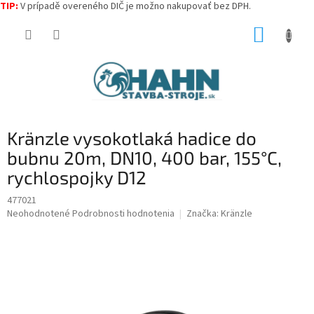
TIP:
V prípadě overeného DIČ je možno nakupovať bez DPH.
Prejsť
NÁKUP
na
obsah
KOŠÍK
Kränzle vysokotlaká hadice do
bubnu 20m, DN10, 400 bar, 155°C,
rychlospojky D12
477021
Priemerné
Neohodnotené
Podrobnosti hodnotenia
Značka:
Kränzle
hodnotenie
produktu
je
0,0
z
5
hviezdičiek.