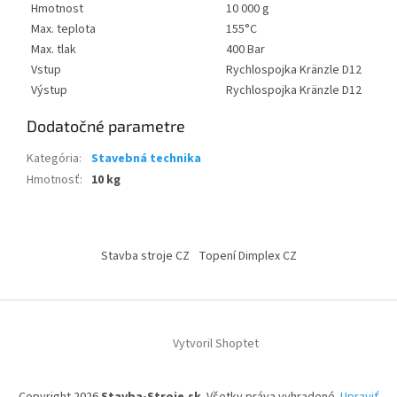
Hmotnost
10 000 g
Max. teplota
155°C
Max. tlak
400 Bar
Vstup
Rychlospojka Kränzle D12
Výstup
Rychlospojka Kränzle D12
Dodatočné parametre
Kategória
:
Stavebná technika
Hmotnosť
:
10 kg
Z
á
Stavba stroje CZ
Topení Dimplex CZ
p
ä
t
i
Vytvoril Shoptet
e
Copyright 2026
Stavba-Stroje.sk
. Všetky práva vyhradené.
Upraviť