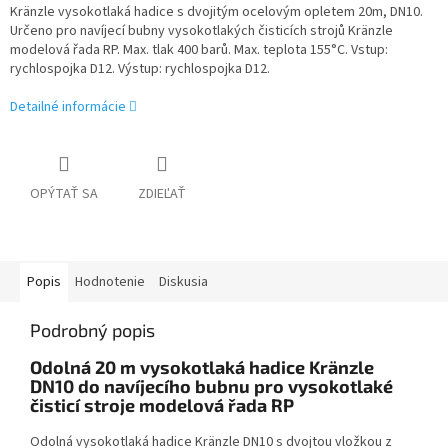
Kränzle vysokotlaká hadice s dvojitým ocelovým opletem 20m, DN10.
Určeno pro navíjecí bubny vysokotlakých čisticích strojů Kränzle
modelová řada RP. Max. tlak 400 barů. Max. teplota 155°C. Vstup:
rychlospojka D12. Výstup: rychlospojka D12.
Detailné informácie
OPÝTAŤ SA
ZDIEĽAŤ
Popis
Hodnotenie
Diskusia
Podrobný popis
Odolná 20 m vysokotlaká hadice Kränzle
DN10 do navíjecího bubnu pro vysokotlaké
čisticí stroje modelová řada RP
Odolná vysokotlaká hadice Kränzle DN10 s dvojtou vložkou z