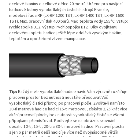
ocelové tkaniny o celkové délce 20 metrů. Určeno pro navíjecí
hadicové bubny vysokotlakých čisticích strojů Kränzle,
modelová řada RP
(LX-RP 1200 TST, LX-RP 1400 TST, LX-RP 1600
TST)
. Max. pracovní tlak 400 barů. Max. teplota vody 155°C. Vstup:
rychlospojka D12. Výstup: rychlospojka D12. Díky dvojitému
ocelovému opletu hadice ještě lépe odolává vysokým tlakům,
teplotám a opotřebení vlivem manipulace.
Tip:
Každý metr vysokotlaké hadice navíc Vám výrazně rozšiřuje
pracovní prostor bez nutnosti neustále přesouvat Váš
vysokotlaký čisticí přístroj po pracovní ploše. Zvolíte-li namísto
10-ti metrové hadice hadici 15-ti metrovou, získáte 2,25 krát více
akční pracovní plochy bez nutnosti vysokotlaký čistič se všemi
přípojkami přemísťovat. Podívejte se na obrázek srovnání
dosahu 10-ti, 15-ti, 20-ti a 30-ti metrové hadice. Pracovní plocha
s jen o pár metrů delší hadicí je více než dvojnásobně větší!