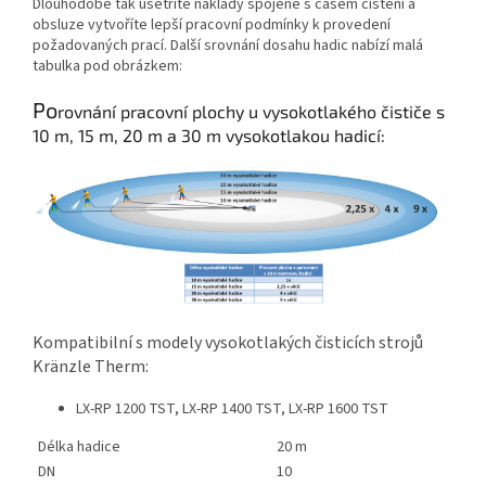
Dlouhodobě tak ušetříte náklady spojené s časem čištění a
obsluze vytvoříte lepší pracovní podmínky k provedení
požadovaných prací. Další srovnání dosahu hadic nabízí malá
tabulka pod obrázkem:
Po
rovnání pracovní plochy u vysokotlakého čističe s
10 m, 15 m, 20 m a 30 m vysokotlakou hadicí:
Kompatibilní s modely vysokotlakých čisticích strojů
Kränzle Therm:​
LX-RP 1200 TST, LX-RP 1400 TST, LX-RP 1600 TST
Délka hadice
20 m
DN
10