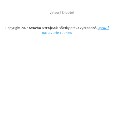
t
i
Vytvoril Shoptet
e
Copyright 2026
Stavba-Stroje.sk
. Všetky práva vyhradené.
Upraviť
nastavenie cookies