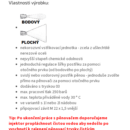
Vlastnosti výrobku:
nekorozivní vstřikovací jednotka - zcela z ušlechtilé
nerezové oceli
nejvyšší stupeň chemické odolnosti
jednoduchá regulace šířky postřiku za pomoci
otočného prvku (od bodového po plochý)
svislý nebo vodorovný postřik pěnou - jednoduše zvolíte
přímo na pěnovači za pomoci otočného prvku
dodáváno s tryskou 03
max. pracovní tlak 250 barů
max. teplota přiváděné vody 30 ° C
ve variantě s 1l nebo 2l nádobou
připojovací závit M 22 x 1,5 vnější
Tip: Po ukončení práce s pěnovačem doporučujeme
injektor propláchnout čistou vodou aby nedošlo po
vyschnutí k zalepení pěnovací trysky čistícím