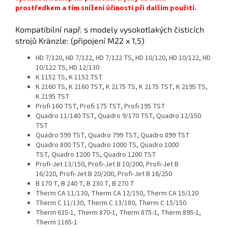
prostředkem a tím snížení účinosti při dalším použití.
Kompatibilní např. s modely vysokotlakých čisticích
strojů Kränzle: (připojení M22 x 1,5)
HD 7/120, HD 7/122, HD 7/122 TS, HD 10/120, HD 10/122, HD
10/122 TS, HD 12/130
K 1152 TS, K 1152 TST
K 2160 TS, K 2160 TST, K 2175 TS, K 2175 TST, K 2195 TS,
K 2195 TST
Profi 160 TST, Profi 175 TST, Profi 195 TST
Quadro 11/140 TST, Quadro 9/170 TST, Quadro 12/150
TST
Quadro 599 TST, Quadro 799 TST, Quadro 899 TST
Quadro 800 TST, Quadro 1000 TS, Quadro 1000
TST, Quadro 1200 TS, Quadro 1200 TST
Profi-Jet 13/150, Profi-Jet B 10/200, Profi-Jet B
16/220, Profi-Jet B 20/200, Profi-Jet B 16/250
B 170 T, B 240 T, B 230 T, B 270 T
Therm CA 11/130, Therm CA 12/150, Therm CA 15/120
Therm C 11/130, Therm C 13/180, Therm C 15/150
Therm 635-1, Therm 870-1, Therm 875-1, Therm 895-1,
Therm 1165-1