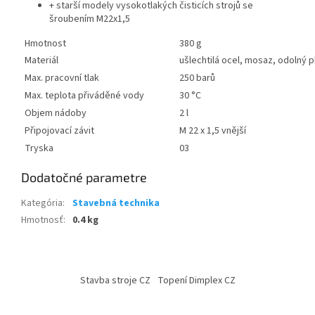
+ starší modely vysokotlakých čisticích strojů se
šroubením M22x1,5
Hmotnost
380 g
Materiál
ušlechtilá ocel, mosaz, odolný 
Max. pracovní tlak
250 barů
Max. teplota přiváděné vody
30 °C
Objem nádoby
2 l
Připojovací závit
M 22 x 1,5 vnější
Tryska
03
Dodatočné parametre
Kategória
:
Stavebná technika
Hmotnosť
:
0.4 kg
Z
á
Stavba stroje CZ
Topení Dimplex CZ
p
ä