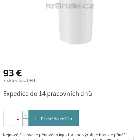
93 €
76,86 € bez DPH
Jednotková
Expedice do 14 pracovních dnů
cena:
Pridať do košíka
Nejnovější inovace pěnového injektoru od výrobce Kränzle přináší