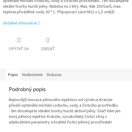
optimální míchání vzduchu, vody a čisticího prostředku. Tím dosahujete
ideální tvorby husté pěny. Nádoba na 2 litry. Max. tlak 250 barů, max.
teplota přiváděné vody 30 ° C. Připojovací závit M22 x 1,5 vnější.
Detailné informácie
OPÝTAŤ SA
ZDIEĽAŤ
Popis
Hodnotenie
Diskusia
Podrobný popis
Nejnovější inovace pěnového injektoru od výrobce Kränzle
přináší optimální míchání vzduchu, vody a čisticího prostředku
- tím dosahujete ideální tvorby husté aktivní pěny. Stačí Vám jen
nový pěnový injektor Kränzle, vysokotlaký čisticí stroj s
adekvátními parametry a kvalitní čisticí pěnivý prostředek!