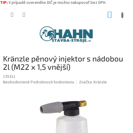
TIP:
V prípadě overeného DIČ je možno nakupovať bez DPH.
Prejsť
NÁKUP
na
obsah
KOŠÍK
Kränzle pěnový injektor s nádobou
2l (M22 x 1,5 vnější)
135311
Priemerné
Neohodnotené
Podrobnosti hodnotenia
Značka:
Kränzle
hodnotenie
produktu
je
0,0
z
5
hviezdičiek.