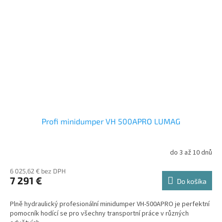
Profi minidumper VH 500APRO LUMAG
do 3 až 10 dnů
6 025,62 € bez DPH
7 291 €
Do košíka
Plně hydraulický profesionální minidumper VH-500APRO je perfektní
pomocník hodící se pro všechny transportní práce v různých