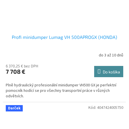
Profi minidumper Lumag VH 500APROGX (HONDA)
do 3 až 10 dnů
6 370,25 € bez DPH
7 708 €
Do košíka
Plně hydraulický profesionální minidumper VH500 GX je perfektní
pomocník hodící se pro všechny transportní práce v různých
odvětvích.
Kód:
4047424005750
Darček