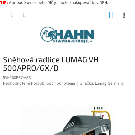
TIP:
V prípadě overeného DIČ je možno nakupovať bez DPH.
Prejsť
NÁKUP
na
obsah
KOŠÍK
Sněhová radlice LUMAG VH
500APRO/GX/D
5VH500PROASS
Priemerné
Neohodnotené
Podrobnosti hodnotenia
Značka:
Lumag Germany
hodnotenie
produktu
je
0,0
z
5
hviezdičiek.