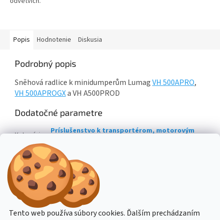
odvětvích.
Popis
Hodnotenie
Diskusia
Podrobný popis
Sněhová radlice k minidumperům Lumag
VH 500APRO
,
VH 500APROGX
a VH A500PROD
Dodatočné parametre
Príslušenstvo k transportérom, motorovým
Kategória
:
kolieskam, minidumperom
Hmotnosť
:
31 kg
EAN
:
4047424006207
Z
á
Stavba stroje CZ
Topení Dimplex CZ
Tento web používa súbory cookies. Ďalším prechádzaním
p