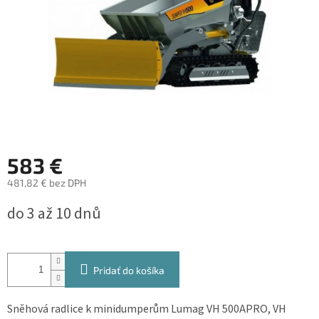
583 €
481,82 € bez DPH
Jednotková
do 3 až 10 dnů
cena:
Pridať do košíka
Sněhová radlice k minidumperům Lumag VH 500APRO, VH