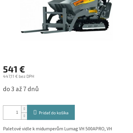
541 €
447,11 € bez DPH
Jednotková
do 3 až 7 dnů
cena:
Pridať do košíka
Paletové vidle k midumperům Lumag VH 500APRO, VH