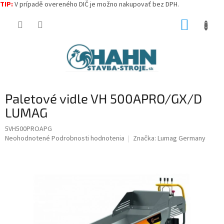
TIP:
V prípadě overeného DIČ je možno nakupovať bez DPH.
Prejsť
NÁKUP
na
obsah
KOŠÍK
Paletové vidle VH 500APRO/GX/D
LUMAG
5VH500PROAPG
Priemerné
Neohodnotené
Podrobnosti hodnotenia
Značka:
Lumag Germany
hodnotenie
produktu
je
0,0
z
5
hviezdičiek.