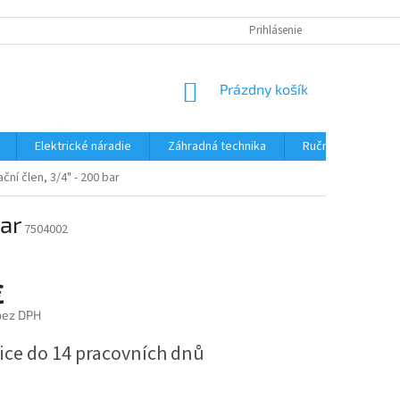
Prihlásenie
NÁKUPNÝ
Prázdny košík
KOŠÍK
Elektrické náradie
Záhradná technika
Ručné náradie
ční člen, 3/4" - 200 bar
bar
7504002
€
bez DPH
ová
ice do 14 pracovních dnů