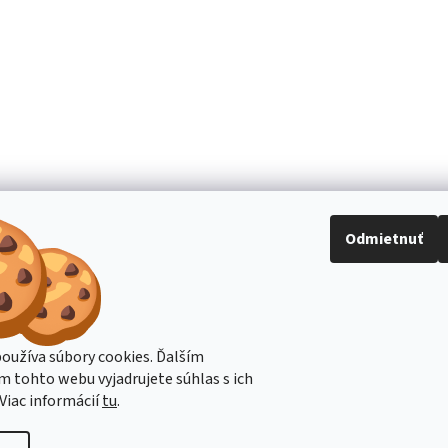
Odmietnuť
oužíva súbory cookies. Ďalším
Stavba stroje CZ
Topení Dimplex CZ
 tohto webu vyjadrujete súhlas s ich
Viac informácií
tu
.