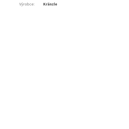
Výrobce
:
Kränzle