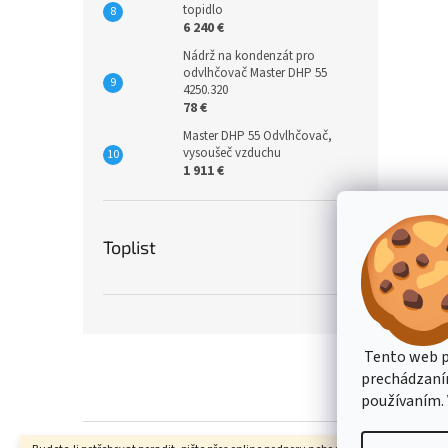
topidlo
6 240 €
Nádrž na kondenzát pro
odvlhčovač Master DHP 55
4250.320
78 €
Master DHP 55 Odvlhčovač,
vysoušeč vzduchu
1 911 €
Toplist
Z
Tento web p
á
prechádzaním
p
používaním. 
ä
t