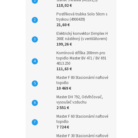
Starlet 3 krátká (M22x1,5)
118,02 €
Postřiková trubka Solo 50cm s
tryskou (4900439)
21,60 €
Elektrický konvektor Dimplex H
260E nástěnný (s ventilátorem)
199,26 €
Komínová stříška 200mm pro
topidlo Master BV 471 / BV 691
4013.250
111,63 €
Master F 80 Stacionární naftové
topidlo
10 469 €
Master DH 792, Odvlhčovač,
vysoušeč vzduchu
2 551 €
Master F 60 Stacionární naftové
topidlo
7 724 €
Master F 30 Stacionární naftové