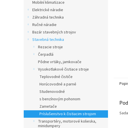
Mobilní klimatizace
Elektrické náradie
Záhradná technika
Ručné náradie
Bazár stavebných strojov
Stavebná technika
Rezacie stroje
Čerpadlá
Pôdne vrtáky, jamkovače
Vysokotlakové čistiace stroje
Teplovodné čističe
Popi
Horúcovodné a parné
Studenovodné
s benzínovým pohonom
Pod
Zametače
Sada
Príslušenstvo k čistiacim strojom
Transportéry, motorové kolieska,
minidumpery