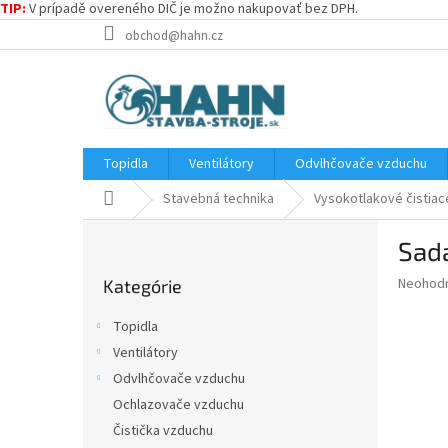
TIP:
V prípadě overeného DIČ je možno nakupovať bez DPH.
Prejsť
obchod@hahn.cz
na
obsah
Topidla
Ventilátory
Odvlhčovače vzduchu
Domov
Stavebná technika
Vysokotlakové čistiac
B
Sada
o
Preskočiť
č
Priemer
Neohod
Kategórie
kategórie
n
hodnote
ý
produkt
Topidla
p
je
Ventilátory
0,0
a
z
Odvlhčovače vzduchu
n
5
e
Ochlazovače vzduchu
hviezdič
l
Čistička vzduchu