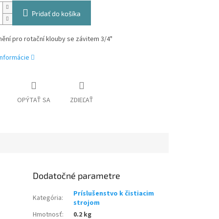
Pridať do košíka
ění pro rotační klouby se závitem 3/4"
informácie
OPÝTAŤ SA
ZDIEĽAŤ
Dodatočné parametre
Príslušenstvo k čistiacim
Kategória
:
strojom
Hmotnosť
:
0.2 kg