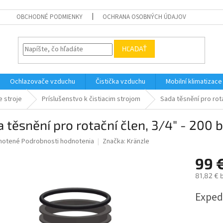
OBCHODNÉ PODMIENKY
OCHRANA OSOBNÝCH ÚDAJOV
HĽADAŤ
Ochlazovače vzduchu
Čistička vzduchu
Mobilní klimatizace
e stroje
Príslušenstvo k čistiacim strojom
Sada těsnění pro rota
 těsnění pro rotační člen, 3/4" - 200 
né
notené
Podrobnosti hodnotenia
Značka:
Kränzle
nie
99 
u
81,82 € 
Jednotk
Exped
cena:
iek.