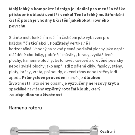
Malý
lehký a
kompaktní design je ideální pro menší a těžko
přístupné oblasti uvnitř i venku! Tento lehký multifunkční
čistič ploch je vhodný k čištění jakéhokoli rovného
povrchu.
S tímto multifunkčním ručním čističem jste vybaveni pro
každou
"čistící akci".
Použitelný vertikálně i
horizontálně. Vhodný na rovné pevné podlažní plochy jako např.:
dlážděné chodníky, pobřežní můstky, terasy, vydlážděné
plochy, kamenné plochy, betonové, kovové a dřevěné povrchy
nebo i svislé plochy jako např.: zdi z pálené cihly, fasády, stěny,
ploty, brány, vrata, psí boudy, okenní rámy nebo i stěny lodí
apod...
Průmyslové provedení
zaručuje
dlouhou
životnost!
Tato série obsahuje
vyztužený nerezový kryt
a
speciálně navržený
vzpěrný rotační kloub
, který
zaručuje
dlouhou životnost
.
Ramena rotoru
Kvalitní