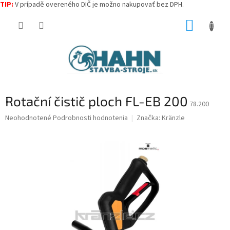
TIP:
V prípadě overeného DIČ je možno nakupovať bez DPH.
Prejsť
NÁKUP
na
obsah
KOŠÍK
Rotační čistič ploch FL-EB 200
78.200
Priemerné
Neohodnotené
Podrobnosti hodnotenia
Značka:
Kränzle
hodnotenie
produktu
je
0,0
z
5
hviezdičiek.