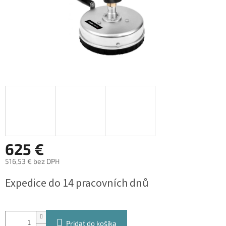
625 €
516,53 € bez DPH
Jednotková
Expedice do 14 pracovních dnů
cena:
Pridať do košíka