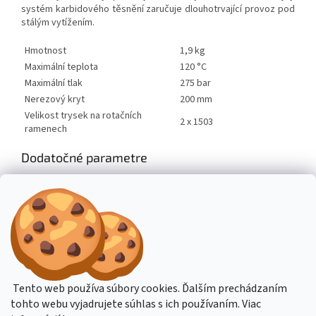
systém karbidového těsnění zaručuje dlouhotrvající provoz pod
stálým vytížením.
Hmotnost
1,9 kg
Maximální teplota
120 °C
Maximální tlak
275 bar
Nerezový kryt
200 mm
Velikost trysek na rotačních
2 x 1503
ramenech
Dodatočné parametre
Kategória
:
Príslušenstvo k čistiacim strojom
Hmotnosť
:
1.9 kg
Výrobce
:
Kränzle
Z
á
Stavba stroje CZ
Topení Dimplex CZ
Tento web používa súbory cookies. Ďalším prechádzaním
p
tohto webu vyjadrujete súhlas s ich používaním. Viac
ä