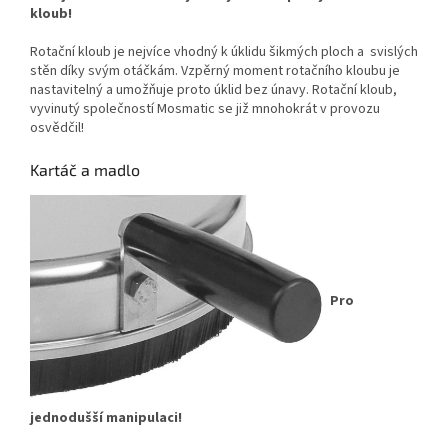
kloub!
Rotační kloub je nejvíce vhodný k úklidu šikmých ploch a svislých
stěn díky svým otáčkám. Vzpěrný moment rotačního kloubu je
nastavitelný a umožňuje proto úklid bez únavy. Rotační kloub,
vyvinutý společností Mosmatic se již mnohokrát v provozu
osvědčil!
Kartáč a madlo
Pro
jednodušší manipulaci!