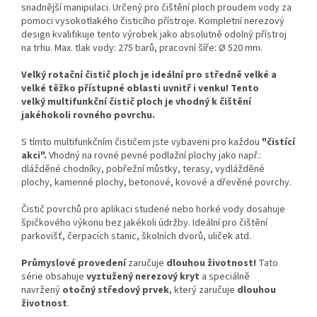
snadnější manipulaci. Určený pro čištění ploch proudem vody za
pomoci vysokotlakého čisticího přístroje. Kompletní nerezový
design kvalifikuje tento výrobek jako absolutně odolný přístroj
na trhu. Max. tlak vody: 275 barů, pracovní šíře: Ø 520 mm.
Velký rotační čistič ploch
je ideální pro středně velké a
velké těžko přístupné oblasti uvnitř i venku! Tento
velký multifunkční čistič ploch je vhodný k čištění
jakéhokoli rovného povrchu.
S tímto multifunkčním čističem jste vybaveni pro každou
"čistící
akci".
Vhodný na rovné pevné podlažní plochy jako např.:
dlážděné chodníky, pobřežní můstky, terasy, vydlážděné
plochy, kamenné plochy, betonové, kovové a dřevěné povrchy.
Čistič povrchů pro aplikaci studené nebo horké vody dosahuje
špičkového výkonu bez jakékoli údržby. Ideální pro čištění
parkovišť, čerpacích stanic, školních dvorů, uliček atd.
Průmyslové provedení
zaručuje
dlouhou životnost!
Tato
série obsahuje
vyztužený nerezový kryt
a speciálně
navržený
otočný středový prvek
, který zaručuje
dlouhou
životnost
.