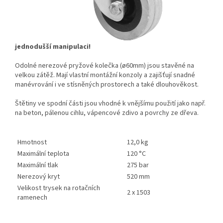
jednodušší manipulaci!
Odolné nerezové pryžové kolečka (ø60mm) jsou stavěné na
velkou zátěž. Mají vlastní montážní konzoly a zajišťují snadné
manévrování i ve stísněných prostorech a také dlouhověkost.
Štětiny ve spodní části jsou vhodné k vnějšímu použití jako např.
na beton, pálenou cihlu, vápencové zdivo a povrchy ze dřeva.
Hmotnost
12,0 kg
Maximální teplota
120 °C
Maximální tlak
275 bar
Nerezový kryt
520 mm
Velikost trysek na rotačních
2 x 1503
ramenech