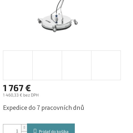
1 767 €
1 460,33 € bez DPH
Jednotková
Expedice do 7 pracovních dnů
cena:
Pridať do košíka