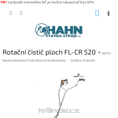
TIP:
V prípadě overeného DIČ je možno nakupovať bez DPH.
Prejsť
NÁKUP
na
obsah
KOŠÍK
Rotační čistič ploch FL-CR 520
+
80751
Priemerné
Neohodnotené
Podrobnosti hodnotenia
Značka:
Kränzle
hodnotenie
produktu
je
0,0
z
5
hviezdičiek.