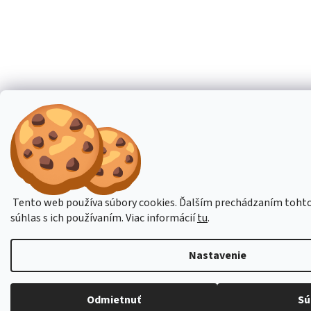
Tento web používa súbory cookies. Ďalším prechádzaním tohto
súhlas s ich používaním. Viac informácií
tu
.
Nastavenie
Odmietnuť
Sú
Budete-li potřebovat poradit, pište přes online podporu nebo na email obchod@h