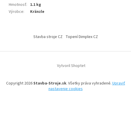
Hmotnosť
:
1.1 kg
Výrobce
:
Kränzle
Z
á
Stavba stroje CZ
Topení Dimplex CZ
p
ä
t
i
Vytvoril Shoptet
e
Copyright 2026
Stavba-Stroje.sk
. Všetky práva vyhradené.
Upraviť
nastavenie cookies