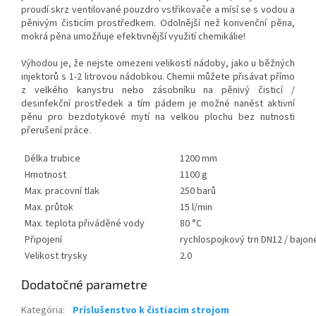
proudí skrz ventilované pouzdro vstřikovače a mísí se s vodou a
pěnivým čisticím prostředkem. Odolnější než konvenční pěna,
mokrá pěna umožňuje efektivnější využití chemikálie!
Výhodou je, že nejste omezeni velikostí nádoby, jako u běžných
injektorů s 1-2 litrovou nádobkou. Chemii můžete přisávat přímo
z velkého kanystru nebo zásobníku na pěnivý čisticí /
desinfekční prostředek a tím pádem je možné nanést aktivní
pěnu pro bezdotykové mytí na velkou plochu bez nutnosti
přerušení práce.
Délka trubice
1200 mm
Hmotnost
1100 g
Max. pracovní tlak
250 barů
Max. průtok
15 l/min
Max. teplota přiváděné vody
80 °C
Připojení
rychlospojkový trn DN12 / bajo
Velikost trysky
2.0
Dodatočné parametre
Kategória
:
Príslušenstvo k čistiacim strojom