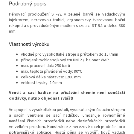
Podrobný popis
Pěnovací prodloužení ST-72 v zelené barvě se vzduchovým
injektorem, nerezovou trubicí, ergonomicky tvarovanou boční
rukojetí a s provzdušněným madlem s izolací ST-9.1 o délce 380
mm.
Vlastnosti výrobku:
vhodné pro vysokotlaké stroje s průtokem do 15 l/min
připojení: rychlospojkový trn DN12 / bajonet WAP
max. pracovní tlak: 250 barů
max. teplota přiváděné vody: 80°C
celková délka nástavce: 1200 mm
velikost trysky: 2.0 mm
Ventil a sací hadice na přisávání chemie není součástí
dodávky, nutno objednat zvlášť!
Ve spojení s vysokotlakou pistolí, vysokotlakým čisticím strojem
a sacím ventilem se sací hadičkou umožňuje rovnoměrné
nanášení čisticích prostředků nebo dezinfekčních prostředků
ve velkém prostoru. Konstrukce z nerezové oceli je ideální pro
potravinářské aplikace. Hustá pěna se vytváří, když vzduch