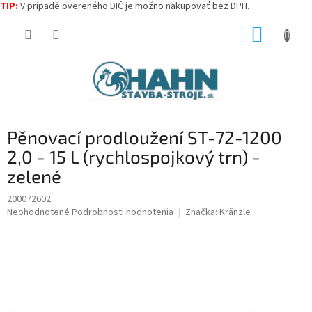
TIP:
V prípadě overeného DIČ je možno nakupovať bez DPH.
Prejsť
NÁKUP
na
obsah
KOŠÍK
Pěnovací prodloužení ST-72-1200
2,0 - 15 L (rychlospojkový trn) -
zelené
200072602
Priemerné
Neohodnotené
Podrobnosti hodnotenia
Značka:
Kränzle
hodnotenie
produktu
je
0,0
z
5
hviezdičiek.