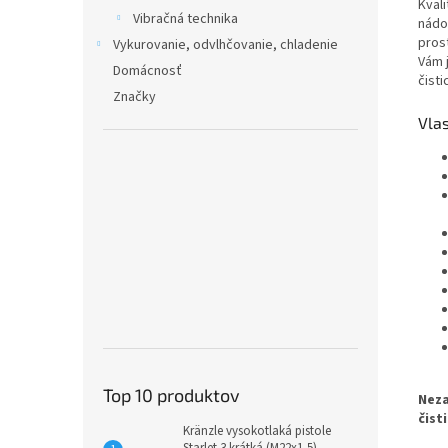
Kval
Vibračná technika
nádob
pros
Vykurovanie, odvlhčovanie, chladenie
Vám j
Domácnosť
čisti
Značky
Vlas
Top 10 produktov
Neza
čisti
Kränzle vysokotlaká pistole