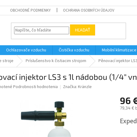
OBCHODNÉ PODMIENKY
OCHRANA OSOBNÝCH ÚDAJOV
HĽADAŤ
Ochlazovače vzduchu
Čistička vzduchu
Mobilní klimatizace
e stroje
Príslušenstvo k čistiacim strojom
Pěnovací injektor LS3
vací injektor LS3 s 1l nádobou (1/4" vni
né
notené
Podrobnosti hodnotenia
Značka:
Kränzle
nie
96 
u
79,34 € 
Jednotk
Exped
cena:
iek.