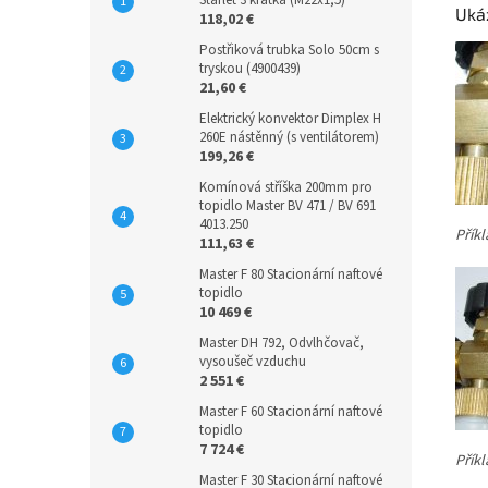
Starlet 3 krátká (M22x1,5)
Ukáz
118,02 €
Postřiková trubka Solo 50cm s
tryskou (4900439)
21,60 €
Elektrický konvektor Dimplex H
260E nástěnný (s ventilátorem)
199,26 €
Komínová stříška 200mm pro
topidlo Master BV 471 / BV 691
4013.250
Příkl
111,63 €
Master F 80 Stacionární naftové
topidlo
10 469 €
Master DH 792, Odvlhčovač,
vysoušeč vzduchu
2 551 €
Master F 60 Stacionární naftové
topidlo
7 724 €
Přík
Master F 30 Stacionární naftové