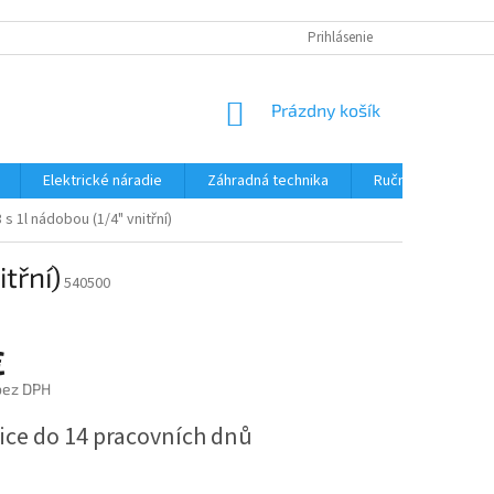
Prihlásenie
NÁKUPNÝ
Prázdny košík
KOŠÍK
Elektrické náradie
Záhradná technika
Ručné náradie
 s 1l nádobou (1/4" vnitřní)
třní)
540500
€
bez DPH
ová
ice do 14 pracovních dnů