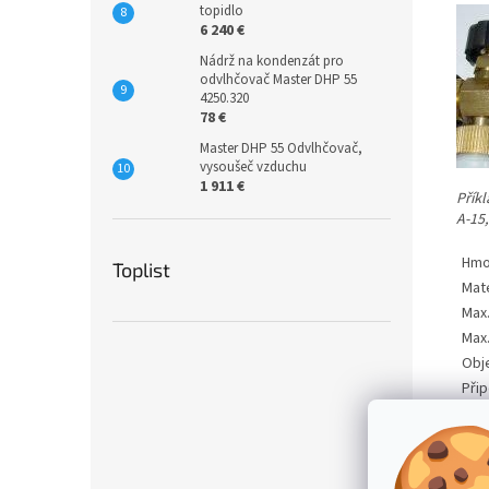
topidlo
6 240 €
Nádrž na kondenzát pro
odvlhčovač Master DHP 55
4250.320
78 €
Master DHP 55 Odvlhčovač,
vysoušeč vzduchu
1 911 €
Příkl
A-15,
Hmo
Toplist
Mate
Max.
Max
Obj
Přip
Prů
Try