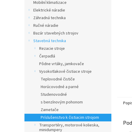
Mobilní klimatizace
Elektrické náradie
Záhradná technika
Ručné náradie
Bazár stavebných strojov
Stavebná technika
Rezacie stroje
Čerpadlá
Pôdne vrtáky, jamkovače
Vysokotlakové čistiace stroje
Teplovodné čističe
Horúcovodné a parné
Studenovodné
s benzínovým pohonom
Popi
Zametače
Príslušenstvo k čistiacim strojom
Pod
Transportéry, motorové kolieska,
minidumpery