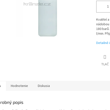
Kvalitní 
nádobou p
180 barů.
l/min. Při
Detailné 
TLAČ
s
Hodnotenie
Diskusia
robný popis