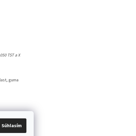
1050 TST a X
last, guma
Súhlasím