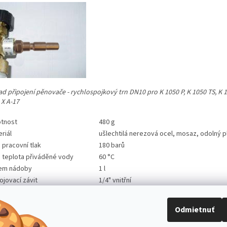
ad připojení pěnovače - rychlospojkový trn DN10 pro K 1050 P, K 1050 TS, K 
 X A-17
tnost
480 g
riál
ušlechtilá nerezová ocel, mosaz, odolný p
 pracovní tlak
180 barů
. teplota přiváděné vody
60 °C
em nádoby
1 l
ojovací závit
1/4" vnitřní
tok vody
max. 12 l/min
ska
1,25
Odmietnuť