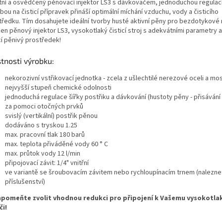
itní a osvědčený pěnovací injektor LS3 s dávkovačem, jednoduchou regulací
ou na čisticí přípravek přináší optimální míchání vzduchu, vody a čisticího
tředku. Tím dosahujete ideální tvorby husté aktivní pěny pro bezdotykové m
en pěnový injektor LS3, vysokotlaký čisticí stroj s adekvátními parametry a 
cí pěnivý prostředek!
tnosti výrobku:
nekorozivní vstřikovací jednotka - zcela z ušlechtilé nerezové oceli a mo
nejvyšší stupeň chemické odolnosti
jednoduchá regulace šířky postřiku a dávkování (hustoty pěny - přisávání
za pomoci otočných prvků
svislý (vertikální) postřik pěnou
dodáváno s tryskou 1.25
max. pracovní tlak 180 barů
max. teplota přiváděné vody 60 ° C
max. průtok vody 12 l/min
připojovací závit: 1/4" vnitřní
ve variantě se šroubovacím závitem nebo rychloupínacím trnem
(nalezne
příslušenství)
pomeňte zvolit vhodnou redukci pro připojení k Vašemu vysokotl
či!