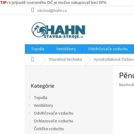
TIP:
V prípadě overeného DIČ je možno nakupovať bez DPH.
Prejsť
obchod@hahn.cz
na
obsah
Topidla
Ventilátory
Odvlhčovače vzduchu
Domov
Stavebná technika
Vysokotlakové čistiac
B
Pěno
o
Preskočiť
č
Priemer
Neohod
Kategórie
kategórie
n
hodnote
ý
produkt
Topidla
p
je
Ventilátory
0,0
a
z
Odvlhčovače vzduchu
n
5
e
Ochlazovače vzduchu
hviezdič
l
Čistička vzduchu