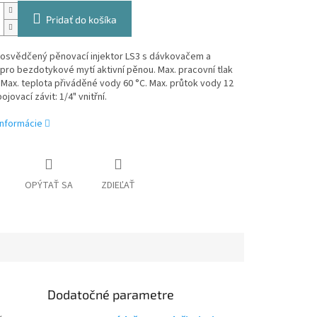
Pridať do košíka
a osvědčený pěnovací injektor LS3 s dávkovačem a
ro bezdotykové mytí aktivní pěnou. Max. pracovní tlak
 Max. teplota přiváděné vody 60 °C. Max. průtok vody 12
pojovací závit: 1/4" vnitřní.
informácie
OPÝTAŤ SA
ZDIEĽAŤ
Dodatočné parametre