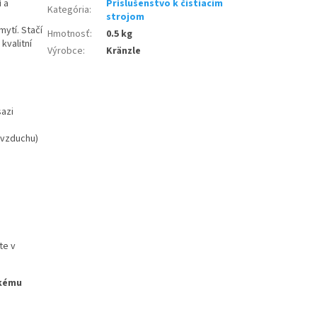
 a
Príslušenstvo k čistiacim
Kategória
:
strojom
ytí. Stačí
Hmotnosť
:
0.5 kg
kvalitní
Výrobce
:
Kränzle
sazi
 vzduchu)
te v
akému