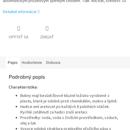
automatickým pružinovým zpětným chodem. Tlak: 400 bar, světlost: 10
Detailné informácie
OPÝTAŤ SA
ZDIEĽAŤ
Popis
Hodnotenie
Diskusia
Podrobný popis
Charakteristika:
Bubny mají bezúdržbové kluzné ložisko vyrobené z
plastu, které je odolné proti chemikáliím, mokru a špíně.
Hadice umí aretovat po každých 8 polohách otáček.
Rychlé zatáhnutí za hadici zruší aretaci.
Prostředky: voda, voda s čistícím prostředkem, vzduch,
olej a tuk.
Vysoce odolná struktura ocelového přužícího pásu s