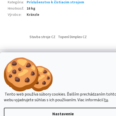
Kategória
:
Príslušenstvo k čistiacim strojom
Hmotnosť
:
16 kg
Výrobce
:
Kränzle
Z
á
Stavba stroje CZ
Topení Dimplex CZ
p
ä
t
i
Vytvoril Shoptet
e
Copyright 2026
Stavba-Stroje.sk
. Všetky práva vyhradené.
Upraviť
nastavenie cookies
Tento web používa súbory cookies. Ďalším prechádzaním toht
webu vyjadrujete súhlas s ich používaním. Viac informácií
tu
.
Nastavenie