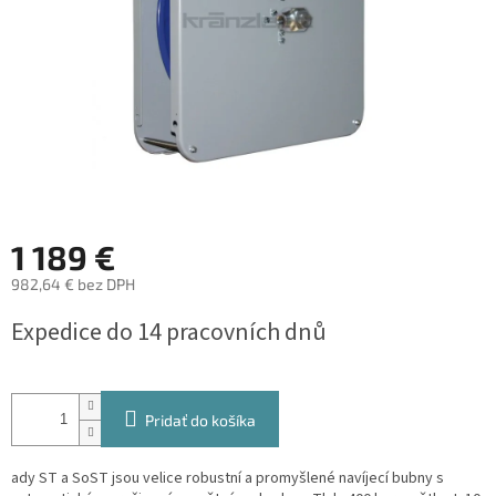
1 189 €
982,64 € bez DPH
Jednotková
Expedice do 14 pracovních dnů
cena:
Pridať do košíka
ady ST a SoST jsou velice robustní a promyšlené navíjecí bubny s