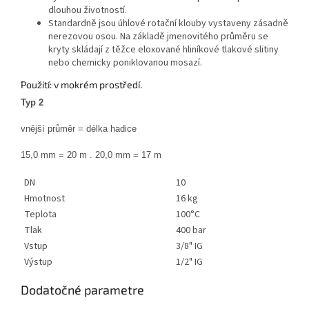
dlouhou životností.
Standardně jsou úhlové rotační klouby vystaveny zásadně
nerezovou osou. Na základě jmenovitého průměru se
kryty skládají z těžce eloxované hliníkové tlakové slitiny
nebo chemicky poniklovanou mosazí.
Použití: v mokrém prostředí.
Typ 2
vnější průměr = délka hadice
15,0 mm = 20 m . 20,0 mm = 17 m
DN
10
Hmotnost
16 kg
Teplota
100°C
Tlak
400 bar
Vstup
3/8" IG
Výstup
1/2" IG
Dodatočné parametre