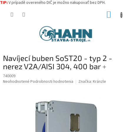
TIP:
V prípadě overeného DIČ je možno nakupovať bez DPH.
Prejsť
NÁKUP
na
obsah
KOŠÍK
Navíjecí buben SoST20 - typ 2 -
nerez V2A/AISI 304, 400 bar
+
740009
Priemerné
Neohodnotené
Podrobnosti hodnotenia
Značka:
Kränzle
hodnotenie
produktu
je
0,0
z
5
hviezdičiek.