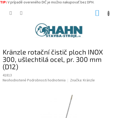
TIP:
V prípadě overeného DIČ je možno nakupovať bez DPH.
Prejsť
NÁKUP
na
obsah
KOŠÍK
Kränzle rotační čistič ploch INOX
300, ušlechtilá ocel, pr. 300 mm
(D12)
41813
Priemerné
Neohodnotené
Podrobnosti hodnotenia
Značka:
Kränzle
hodnotenie
produktu
je
0,0
z
5
hviezdičiek.