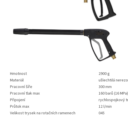
Hmotnost
2900 g
Materiál
ušlechtilá nerez
Pracovní šíře
300 mm
Pracovní tlak max
160 barů (16 MPa)
Připojení
rychlospojkový t
Průtok max
12 l/min
Velikost trysek na rotačních ramenech
045