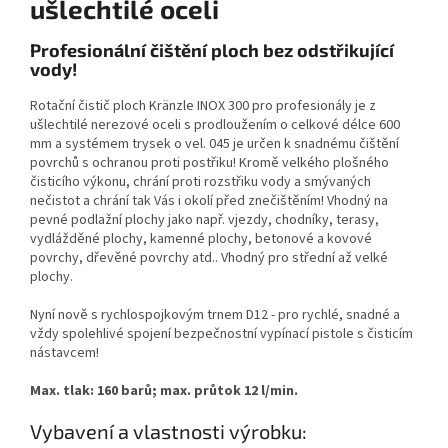
ušlechtilé oceli
Profesionální čištění ploch bez odstřikující
vody!
Rotační čistič ploch Kränzle INOX 300 pro profesionály je z
ušlechtilé nerezové oceli s prodloužením o celkové délce 600
mm a systémem trysek o vel. 045 je určen k snadnému čištění
povrchů s ochranou proti postřiku! Kromě velkého plošného
čisticího výkonu, chrání proti rozstřiku vody a smývaných
nečistot a chrání tak Vás i okolí před znečištěním! Vhodný na
pevné podlažní plochy jako např. vjezdy, chodníky, terasy,
vydlážděné plochy, kamenné plochy, betonové a kovové
povrchy, dřevěné povrchy atd.. Vhodný pro střední až velké
plochy.
Nyní nově s rychlospojkovým trnem D12 - pro rychlé, snadné a
vždy spolehlivé spojení bezpečnostní vypínací pistole s čisticím
nástavcem!
Max. tlak: 160 barů; max. průtok 12 l/min.
Vybavení a vlastnosti výrobku: