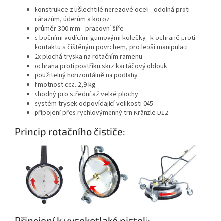
konstrukce z ušlechtilé nerezové oceli - odolná proti
nárazům, úderům a korozi
průměr 300 mm - pracovní šíře
s bočními vodícími gumovými kolečky - k ochraně proti
kontaktu s čištěným povrchem, pro lepší manipulaci
2x plochá tryska na rotačním ramenu
ochrana proti postřiku skrz kartáčový oblouk
použitelný horizontálně na podlahy
hmotnost cca. 2,9 kg
vhodný pro střední až velké plochy
systém trysek odpovídající velikosti 045
připojení přes rychlovýmenný trn Kränzle D12
Princip rotačního čističe:
Připojení k vysokotlaké pistoli: