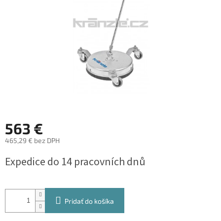
563 €
465,29 € bez DPH
Jednotková
Expedice do 14 pracovních dnů
cena:
Pridať do košíka