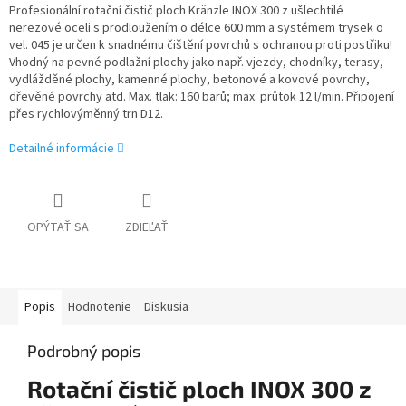
Profesionální rotační čistič ploch Kränzle INOX 300 z ušlechtilé
nerezové oceli s prodloužením o délce 600 mm a systémem trysek o
vel. 045 je určen k snadnému čištění povrchů s ochranou proti postřiku!
Vhodný na pevné podlažní plochy jako např. vjezdy, chodníky, terasy,
vydlážděné plochy, kamenné plochy, betonové a kovové povrchy,
dřevěné povrchy atd. Max. tlak: 160 barů; max. průtok 12 l/min. Připojení
přes rychlovýměnný trn D12.
Detailné informácie
OPÝTAŤ SA
ZDIEĽAŤ
Popis
Hodnotenie
Diskusia
Podrobný popis
Rotační čistič ploch INOX 300 z