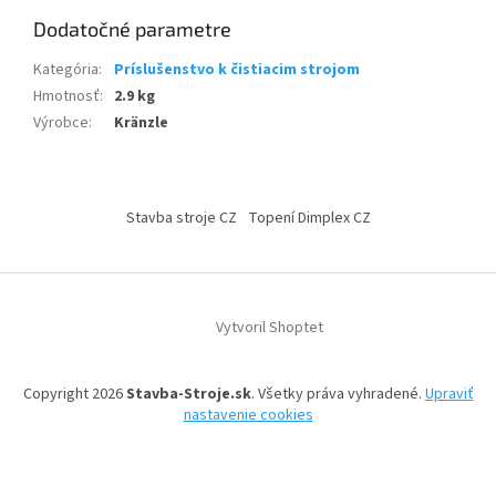
Dodatočné parametre
Kategória
:
Príslušenstvo k čistiacim strojom
Hmotnosť
:
2.9 kg
Výrobce
:
Kränzle
Z
á
Stavba stroje CZ
Topení Dimplex CZ
p
ä
t
i
Vytvoril Shoptet
e
Copyright 2026
Stavba-Stroje.sk
. Všetky práva vyhradené.
Upraviť
nastavenie cookies