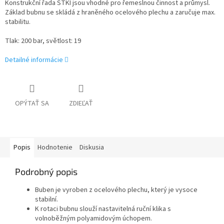
Konstrukční řada STKI jsou vhodné pro řemeslnou činnost a průmysl.
Základ bubnu se skládá z hraněného ocelového plechu a zaručuje max.
stabilitu.
Tlak: 200 bar, světlost: 19
Detailné informácie
OPÝTAŤ SA
ZDIEĽAŤ
Popis
Hodnotenie
Diskusia
Podrobný popis
Buben je vyroben z ocelového plechu, který je vysoce
stabilní.
K rotaci bubnu slouží nastavitelná ruční klika s
volnoběžným polyamidovým úchopem.