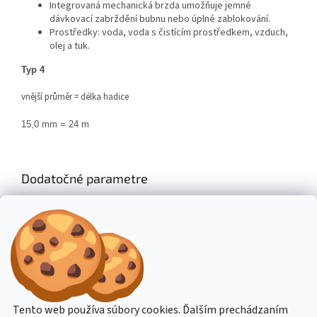
Integrovaná mechanická brzda umožňuje jemné
dávkovací zabrždění bubnu nebo úplné zablokování.
Prostředky: voda, voda s čistícím prostředkem, vzduch,
olej a tuk.
Typ 4
vnější průměr = délka hadice
15,0 mm = 24 m
Dodatočné parametre
Kategória
:
Príslušenstvo k čistiacim strojom
Hmotnosť
:
10 kg
Výrobce
:
Kränzle
Z
á
Stavba stroje CZ
Topení Dimplex CZ
Tento web používa súbory cookies. Ďalším prechádzaním
p