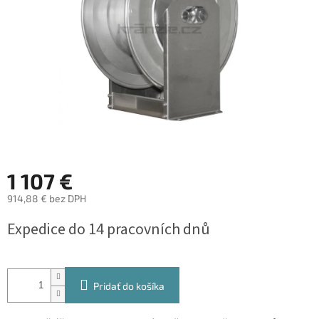
1 107 €
914,88 € bez DPH
Jednotková
Expedice do 14 pracovních dnů
cena:
Pridať do košíka