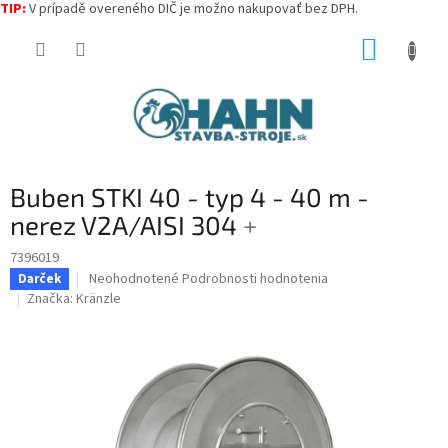
TIP:
V prípadě overeného DIČ je možno nakupovať bez DPH.
Prejsť
NÁKUP
na
obsah
KOŠÍK
Buben STKI 40 - typ 4 - 40 m -
nerez V2A/AISI 304
+
7396019
Priemerné
Neohodnotené
Podrobnosti hodnotenia
Darček
hodnotenie
Značka:
Kränzle
produktu
je
0,0
z
5
hviezdičiek.