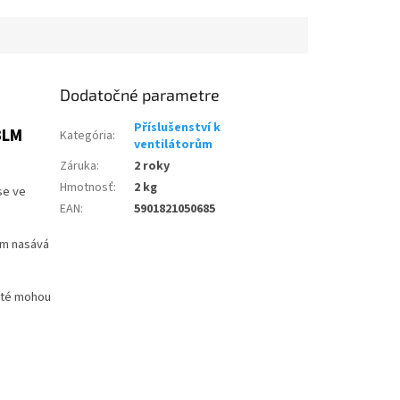
Dodatočné parametre
Příslušenství k
BLM
Kategória
:
ventilátorům
Záruka
:
2 roky
Hmotnosť
:
2 kg
se ve
EAN
:
5901821050685
em nasává
poté mohou