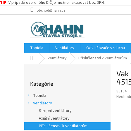
TIP:
V prípadě overeného DIČ je možno nakupovať bez DPH.
Prejsť
obchod@hahn.cz
na
obsah
Topidla
Ventilátory
Odvlhčovače vzduchu
Domov
Ventilátory
Příslušenství k ventilátorům
B
Vak 
o
Preskočiť
č
4515
Kategórie
kategórie
n
85154
ý
Topidla
Priemer
Neohod
p
hodnote
Ventilátory
a
produkt
Stropní ventilátory
n
je
e
Axiální ventilátory
0,0
z
l
Příslušenství k ventilátorům
5