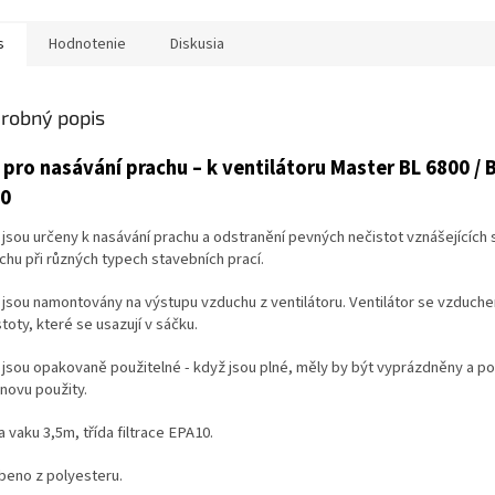
s
Hodnotenie
Diskusia
robný popis
 pro nasávání prachu – k ventilátoru Master BL 6800 / 
0
 jsou určeny k nasávání prachu a odstranění pevných nečistot vznášejících 
chu při různých typech stavebních prací.
 jsou namontovány na výstupu vzduchu z ventilátoru. Ventilátor se vzduch
toty, které se usazují v sáčku.
 jsou opakovaně použitelné - když jsou plné, měly by být vyprázdněny a 
znovu použity.
 vaku 3,5m, třída filtrace EPA10.
beno z polyesteru.