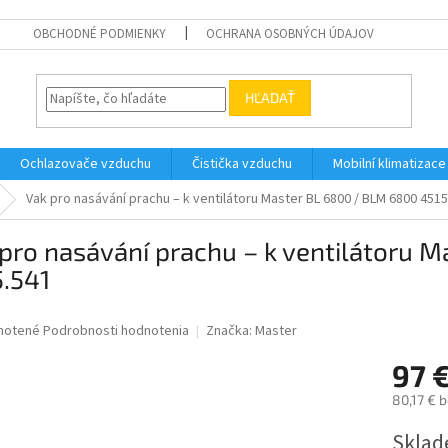
OBCHODNÉ PODMIENKY
OCHRANA OSOBNÝCH ÚDAJOV
HĽADAŤ
Ochlazovače vzduchu
Čistička vzduchu
Mobilní klimatizace
Vak pro nasávání prachu – k ventilátoru Master BL 6800 / BLM 6800 4515
pro nasávání prachu – k ventilátoru 
.541
né
notené
Podrobnosti hodnotenia
Značka:
Master
nie
97 
u
80,17 € 
Jednotk
Sklad
cena: