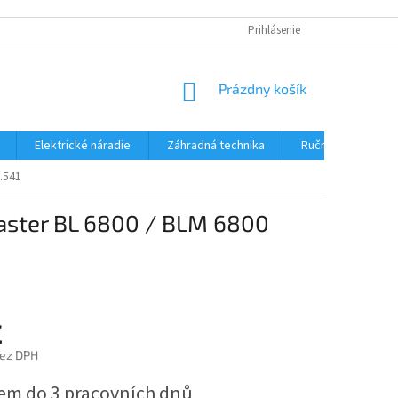
Prihlásenie
NÁKUPNÝ
Prázdny košík
KOŠÍK
Elektrické náradie
Záhradná technika
Ručné náradie
.541
Master BL 6800 / BLM 6800
€
bez DPH
ová
em do 3 pracovních dnů