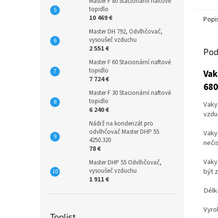
Master F 80 Stacionární naftové
topidlo
10 469 €
Popi
Master DH 792, Odvlhčovač,
vysoušeč vzduchu
2 551 €
Pod
Master F 60 Stacionární naftové
topidlo
Vak
7 724 €
680
Master F 30 Stacionární naftové
topidlo
Vaky
6 240 €
vzdu
Nádrž na kondenzát pro
odvlhčovač Master DHP 55
Vaky
4250.320
nečis
78 €
Vaky
Master DHP 55 Odvlhčovač,
být 
vysoušeč vzduchu
1 911 €
Délka
Vyro
Toplist