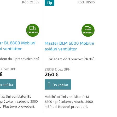
Kód:
21555
Kód:
18586
Tip
Z
Z
ZADARMO
A
ZADARMO
A
D
D
r BL 6800 Mobilní
Master BLM 6800 Mobilní
A
A
ní ventilátor
axiální ventilátor
R
R
M
M
adem do 3 pracovních dnů
Skladem do 3 pracovních dnů
O
O
 € bez DPH
218,18 € bez DPH
€
264 €
o košíka
Do košíka
 axiální ventilátor BL
Mobilní axiální ventilátor BLM
 průtokem vzduchu 3900
6800 s průtokem vzduchu 3900
. Plastové provedení.
m3/hod. Kovové provedení.