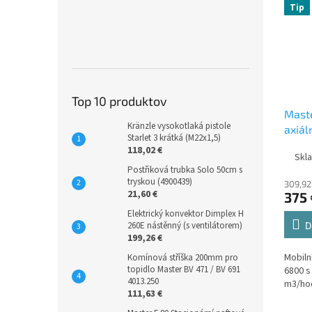
Tip
Top 10 produktov
Maste
Kränzle vysokotlaká pistole
axiál
Starlet 3 krátká (M22x1,5)
118,02 €
Skl
Postřiková trubka Solo 50cm s
tryskou (4900439)
309,92
21,60 €
375 
Elektrický konvektor Dimplex H
D
260E nástěnný (s ventilátorem)
199,26 €
Mobilní
Komínová stříška 200mm pro
topidlo Master BV 471 / BV 691
6800 s
4013.250
m3/hod
111,63 €