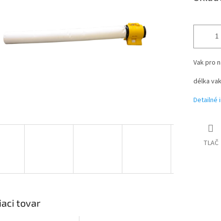
iek.
Vak pro n
délka vak
Detailné 
TLAČ
iaci tovar