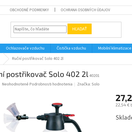
OBCHODNÉ PODMIENKY
OCHRANA OSOBNÝCH ÚDAJOV
HĽADAŤ
Ochlazovače vzduchu
Čistička vzduchu
Mobilní klimatizace
e
Ruční postřikovač Solo 402 2l
í postřikovač Solo 402 2l
40201
Priemerné
Neohodnotené
Podrobnosti hodnotenia
Značka:
Solo
hodnotenie
produktu
27,2
je
22,54 € 
0,0
z
Jednotk
Skla
5
cena:
hviezdičiek.