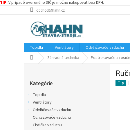
TIP:
V prípadě overeného DIČ je možno nakupovať bez DPH.
Prejsť
obchod@hahn.cz
na
obsah
Topidla
Ventilátory
Odvlhčovače vzduchu
Domov
Záhradná technika
Postrekovače a rosič
B
Ručn
o
Preskočiť
č
Kategórie
kategórie
Tip
n
ý
Topidla
p
Ventilátory
a
Odvlhčovače vzduchu
n
e
Ochlazovače vzduchu
l
Čistička vzduchu