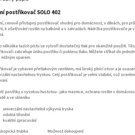
ní postřikovač SOLO 402
lní, cenově přístupný postřikovač vhodný pro domácnost, v dílnách, pro p
tí, k ošetřování rostlin na balkóně a v zahradách. Nádržka postřikovače je
ná.
o několika tazích pístu se vytvoří dostatečný tlak pro okamžité použití. Těs
ikovači zabraňuje úniku postřiku či poklesu tlaku. Můžete stříkat do jedno
 mlžným oparem.
řikovač je vybaven přetlakovým ventilem, má široký plnící otvor a je osaze
rzální nastavitelnou tryskou. Celý postřikovač je velmi stabilní, což ocením
vání.
tí: postřiky s vysokou hustotou - jako maznice, ochrana rostlin v domácnost
adě a ve skleníku
univerzální nastavitelná výkyvná tryska
odolná těsnění
kvalitní zpracování
skopická trubka
Možnost dokoupení