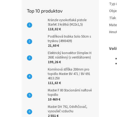
Typ 
Top 10 produktov
Obje
Tlak
Kränzle vysokotlaká pistole
Starlet 3 krátká (M22x1,5)
Mater
118,02 €
Hmot
Postřiková trubka Solo 50cm s
tryskou (4900439)
21,60 €
Voli
Elektrický konvektor Dimplex H
260E nástěnný (s ventilátorem)
199,26 €
Komínová stříška 200mm pro
topidlo Master BV 471 / BV 691
4013.250
111,63 €
Master F 80 Stacionární naftové
topidlo
10 469 €
Master DH 792, Odvlhčovač,
vysoušeč vzduchu
2 551 €