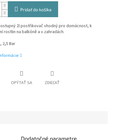
Pridať do košíka
ostupný 2l postřikovač vhodný pro domácnost, k
í rostlin na balkóně a v zahradách.
, 2,5 Bar
informácie
OPÝTAŤ SA
ZDIEĽAŤ
Dodatočné parametre