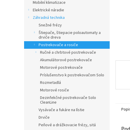
Mobilní klimatizace
Elektrické náradie
Záhradná technika
Snežné frézy
Štiepače, štiepacie poloautomaty a
drviče dreva
Postrekovače a rosiče
Ručné a chrbtové postrekovače
Akumulátorové postrekovače
Motorové postrekovače
Príslušenstvo k postrekovačom Solo
Rozmetadlá
Motorové rosiče
Dezinfekčné postrekovače Solo
CleanLine
Popi
Vysávače a fukáre na lístie
Drviče
Peňové a drážkovacie frézy, sitá
Pod