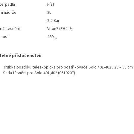
čerpadla
Píst
m nádrže
2L
2,5 Bar
iál těsnění
Viton® (PH 1-9)
nost
460 g
telné příslušenství:
Trubka postřiku teleskopická pro postřikovače Solo 401-402 , 25 – 58 cm
Sada těsnění pro Solo 401,402 (0610207)