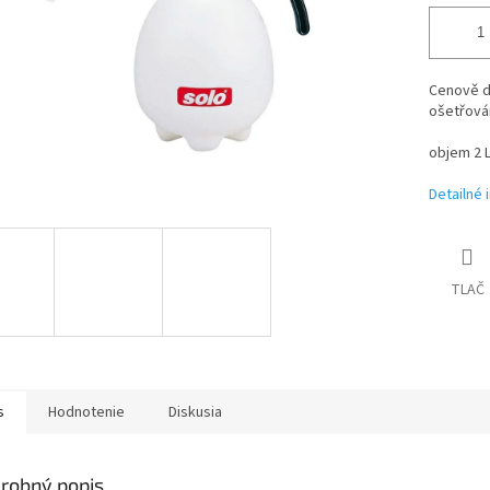
Cenově d
ošetřován
objem 2 L
Detailné 
TLAČ
s
Hodnotenie
Diskusia
robný popis