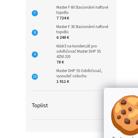
Master F 60 Stacionární naftové
topidlo
7 724 €
Master F 30 Stacionární naftové
topidlo
6 240 €
Nádrž na kondenzát pro
odvlhčovač Master DHP 55
4250.320
78 €
Master DHP 55 Odvlhčovač,
vysoušeč vzduchu
1 911 €
Toplist
Z