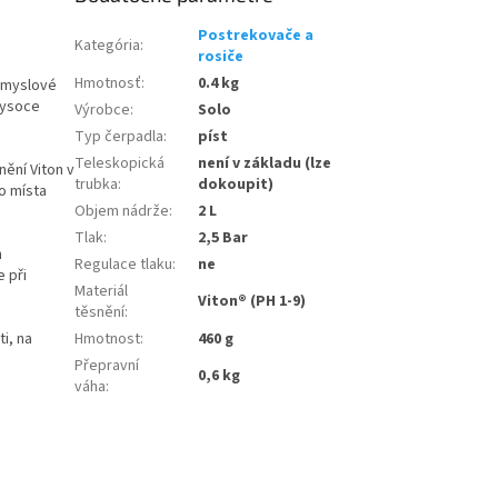
Postrekovače a
Kategória
:
rosiče
Hmotnosť
:
0.4 kg
růmyslové
 vysoce
Výrobce
:
Solo
Typ čerpadla
:
píst
Teleskopická
není v základu (lze
nění Viton v
trubka
:
dokoupit)
ho místa
Objem nádrže
:
2 L
Tlak
:
2,5 Bar
n
Regulace tlaku
:
ne
e při
Materiál
Viton® (PH 1-9)
těsnění
:
Hmotnost
:
460 g
i, na
Přepravní
0,6 kg
váha
: