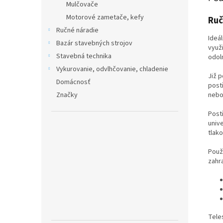
Mulčovače
Motorové zametače, kefy
R
uč
Ručné náradie
Ideá
Bazár stavebných strojov
využi
Stavebná technika
odol
Vykurovanie, odvlhčovanie, chladenie
Již p
Domácnosť
postř
nebo
Značky
Post
unive
tlako
Použi
zahr
Tele