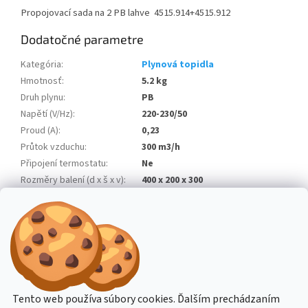
Propojovací sada na 2 PB lahve 4515.914+4515.912
Dodatočné parametre
Kategória
:
Plynová topidla
Hmotnosť
:
5.2 kg
Druh plynu
:
PB
Napětí (V/Hz)
:
220-230/50
Proud (A)
:
0,23
Průtok vzduchu
:
300 m3/h
Připojení termostatu
:
Ne
Rozměry balení (d x š x v)
:
400 x 200 x 300
Rozměry výrobku (d x š x v)
:
371 x 188 x 293
Spotřeba paliva
:
0,76 kg/h
Topný výkon
:
10,5 kW
Z
á
Stavba stroje CZ
Topení Dimplex CZ
Tento web používa súbory cookies. Ďalším prechádzaním
p