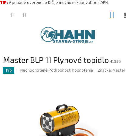
TIP:
V prípadě overeného DIČ je možno nakupovať bez DPH.
Prejsť
NÁKUP
na
obsah
KOŠÍK
Master BLP 11 Plynové topidlo
41816
Priemerné
Neohodnotené
Podrobnosti hodnotenia
Značka:
Master
Tip
hodnotenie
produktu
je
0,0
z
5
hviezdičiek.