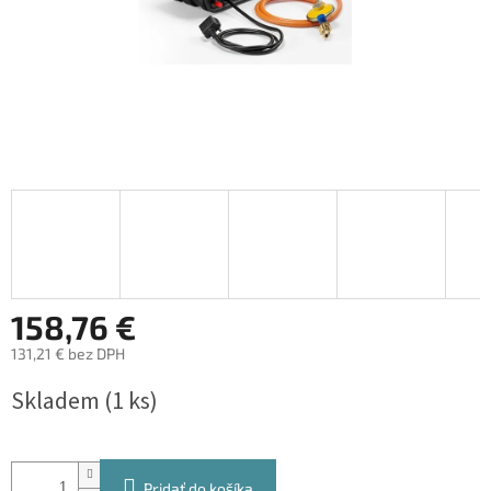
158,76 €
131,21 € bez DPH
Jednotková
Skladem
(
1 ks
)
cena:
Pridať do košíka