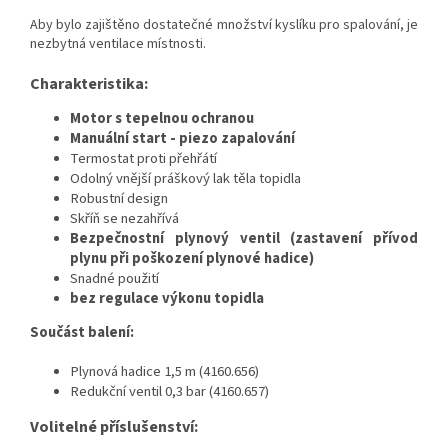
Aby bylo zajištěno dostatečné množství kyslíku pro spalování, je
nezbytná ventilace místnosti.
C
h
arakteristika:
Motor s tepelnou ochranou
Manuální start - piezo zapalování
Termostat proti přehřátí
Odolný vnější práškový lak těla topidla
Robustní design
Skříň se nezahřívá
Bezpečnostní plynový ventil (zastavení přívod
plynu při poškození plynové hadice)
Snadné použití
bez regulace výkonu topidla
Součást balení:
Plynová hadice 1,5 m (4160.656)
Redukční ventil 0,3 bar (4160.657)
Volitelné příslušenství: