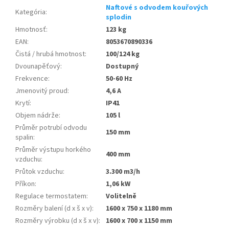
Naftové s odvodem kouřových
Kategória
:
splodin
Hmotnosť
:
123 kg
EAN
:
8053670890336
Čistá / hrubá hmotnost
:
100/124 kg
Dvounapěťový
:
Dostupný
Frekvence
:
50-60 Hz
Jmenovitý proud
:
4,6 A
Krytí
:
IP41
Objem nádrže
:
105 l
Průměr potrubí odvodu
150 mm
spalin
:
Průměr výstupu horkého
400 mm
vzduchu
:
Průtok vzduchu
:
3.300 m3/h
Příkon
:
1,06 kW
Regulace termostatem
:
Volitelně
Rozměry balení (d x š x v)
:
1600 x 750 x 1180 mm
Rozměry výrobku (d x š x v)
:
1600 x 700 x 1150 mm