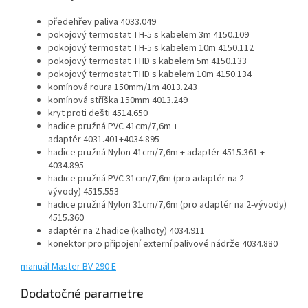
předehřev paliva 4033.049
pokojový termostat TH-5 s kabelem 3m 4150.109
pokojový termostat TH-5 s kabelem 10m 4150.112
pokojový termostat THD s kabelem 5m 4150.133
pokojový termostat THD s kabelem 10m 4150.134
komínová roura 150mm/1m 4013.243
komínová stříška 150mm 4013.249
kryt proti dešti 4514.650
hadice pružná PVC 41cm/7,6m +
adaptér
4031.401+4034.895
hadice pružná Nylon 41cm/7,6m + adaptér
4515.361 +
4034.895
hadice pružná PVC 31cm/7,6m (pro adaptér na 2-
vývody) 4515.553
hadice pružná Nylon 31cm/7,6m (pro adaptér na 2-vývody)
4515.360
adaptér na 2 hadice (kalhoty) 4034.911
konektor pro připojení externí palivové nádrže 4034.880
manuál Master BV 290 E
Dodatočné parametre