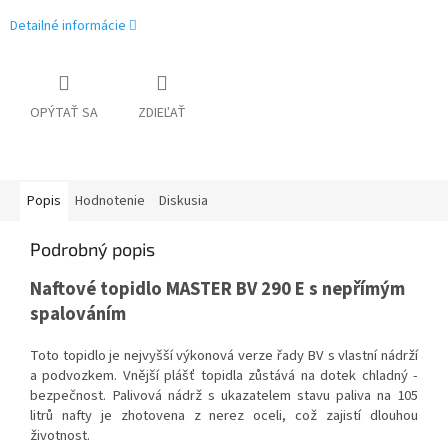
Detailné informácie
OPÝTAŤ SA
ZDIEĽAŤ
Popis
Hodnotenie
Diskusia
Podrobný popis
Naftové topidlo MASTER BV 290 E s nepřímým
spalováním
Toto topidlo je nejvyšší výkonová verze řady BV s vlastní nádrží
a podvozkem. Vnější plášť topidla zůstává na dotek chladný -
bezpečnost. Palivová nádrž s ukazatelem stavu paliva na 105
litrů nafty je zhotovena z nerez oceli, což zajistí dlouhou
životnost.