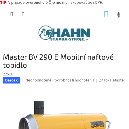
TIP:
V prípadě overeného DIČ je možno nakupovať bez DPH.
Prejsť
NÁKUP
na
obsah
KOŠÍK
Master BV 290 E Mobilní naftové
topidlo
22516
Priemerné
Neohodnotené
Podrobnosti hodnotenia
Značka:
Master
Darček
hodnotenie
produktu
je
0,0
z
5
hviezdičiek.