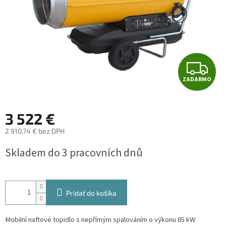
Z
ZADARMO
A
D
3 522 €
A
2 910,74 € bez DPH
Jednotková
R
Skladem do 3 pracovních dnů
cena:
M
O
Pridať do košíka
Mobilní naftové topidlo s nepřímým spalováním o výkonu 85 kW