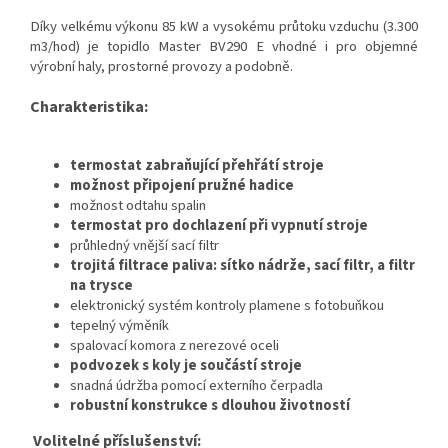
Díky velkému výkonu 85 kW a vysokému průtoku vzduchu (3.300
m3/hod) je topidlo Master BV290 E vhodné i pro objemné
výrobní haly, prostorné provozy a podobně.
Charakteristika:
termostat zabraňující přehřátí stroje
možnost připojení pružné hadice
možnost odtahu spalin
termostat pro dochlazení při vypnutí stroje
průhledný vnější sací filtr
trojitá filtrace paliva: sítko nádrže, sací filtr, a filtr
na trysce
elektronický systém kontroly plamene s fotobuňkou
tepelný výměník
spalovací komora z nerezové oceli
podvozek s koly je součástí stroje
snadná údržba pomocí externího čerpadla
robustní konstrukce s dlouhou životností
Volitelné příslušenství: