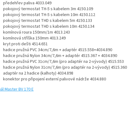
předehřev paliva 4033.049
pokojový termostat TH-5 s kabelem 3m 4150.109
pokojový termostat TH-5 s kabelem 10m 4150.112
pokojový termostat THD s kabelem 5m 4150.133
pokojový termostat THD s kabelem 10m 4150.134
komínová roura 150mm/1m 4013.243
komínová stříška 150mm 4013.249
kryt proti dešti 4514.651
hadice pružná PVC 34cm/7,6m + adaptér 4515.558+4034.890
hadice pružná Nylon 34cm/7,6m + adaptér 4515.367 + 4034.890
hadice pružná PVC 31cm/7,6m (pro adaptér na 2-vývody) 4515.553
hadice pružná Nylon 31cm/7,6m (pro adaptér na 2-vývody) 4515.360
adaptér na 2 hadice (kalhoty) 4034.898
konektor pro připojení externí palivové nádrže 4034.880
ál Master BV 170 E