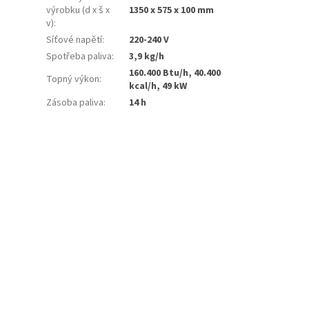
výrobku (d x š x
1350 x 575 x 100 mm
v)
:
Síťové napětí
:
220-240 V
Spotřeba paliva
:
3,9 kg/h
160.400 Btu/h, 40.400
Topný výkon
:
kcal/h, 49 kW
Zásoba paliva
:
14 h