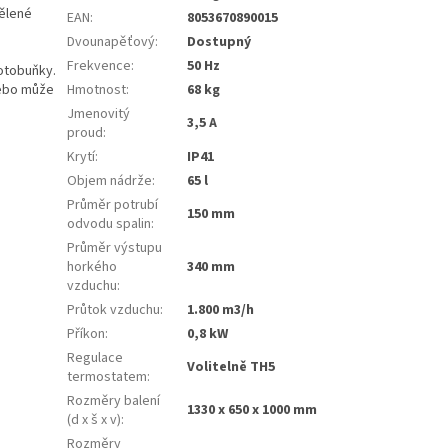
dělené
EAN
:
8053670890015
Dvounapěťový
:
Dostupný
Frekvence
:
50 Hz
otobuňky.
nebo může
Hmotnost
:
68 kg
Jmenovitý
3,5 A
proud
:
Krytí
:
IP41
Objem nádrže
:
65 l
Průměr potrubí
150 mm
odvodu spalin
:
Průměr výstupu
horkého
340 mm
vzduchu
:
Průtok vzduchu
:
1.800 m3/h
Příkon
:
0,8 kW
Regulace
Volitelně TH5
termostatem
:
Rozměry balení
1330 x 650 x 1000 mm
(d x š x v)
:
Rozměry