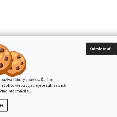
Odmietnuť
oužíva súbory cookies. Ďalším
Stavba stroje CZ
Topení Dimplex CZ
 tohto webu vyjadrujete súhlas s ich
Viac informácií
tu
.
ie
né.
Upraviť nastavenie cookies