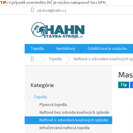
TIP:
V prípadě overeného DIČ je možno nakupovať bez DPH.
Prejsť
obchod@hahn.cz
na
obsah
Topidla
Ventilátory
Odvlhčovače vzduchu
Domov
Topidla
Naftové s odvodem kouřových sp
B
Mast
o
Preskočiť
č
Kategórie
kategórie
Tip
n
ý
Topidla
p
Plynová topidla
a
Naftové bez odvodu kouřových splodin
n
e
Naftové s odvodem kouřových splodin
l
Infračervená naftová topidla