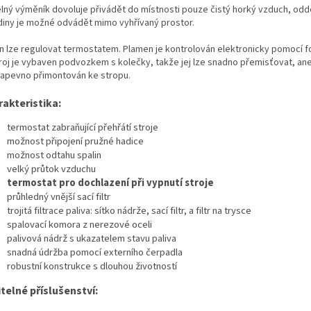
M
lný výměník dovoluje přivádět do místnosti pouze čistý horký vzduch, od
diny je možné odvádět mimo vyhřívaný prostor.
O
n lze regulovat termostatem. Plamen je kontrolován elektronicky pomocí f
troj je vybaven podvozkem s kolečky, takže jej lze snadno přemisťovat, a
napevno přimontován ke stropu.
akteristika:
termostat zabraňující přehřátí stroje
možnost připojení pružné hadice
možnost odtahu spalin
velký průtok vzduchu
termostat pro dochlazení při vypnutí stroje
průhledný vnější sací filtr
trojitá filtrace paliva: sítko nádrže, sací filtr, a filtr na trysce
spalovací komora z nerezové oceli
palivová nádrž s ukazatelem stavu paliva
snadná údržba pomocí externího čerpadla
robustní konstrukce s dlouhou životností
itelné příslušenství: