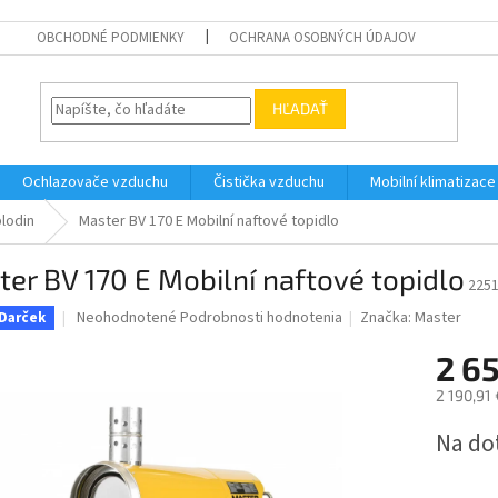
OBCHODNÉ PODMIENKY
OCHRANA OSOBNÝCH ÚDAJOV
HĽADAŤ
Ochlazovače vzduchu
Čistička vzduchu
Mobilní klimatizace
lodin
Master BV 170 E Mobilní naftové topidlo
er BV 170 E Mobilní naftové topidlo
225
Priemerné
Neohodnotené
Podrobnosti hodnotenia
Značka:
Master
Darček
hodnotenie
produktu
2 65
je
2 190,91
0,0
z
Jednotk
Na do
5
cena:
hviezdičiek.