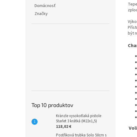
Tepe
Domácnosť
zplo
Značky
Výko
Přís
být 
Char
Top 10 produktov
Kränzle vysokotlaká pistole
Starlet 3 krátká (M22x1,5)
118,02 €
Vol
Postřiková trubka Solo 50cm s