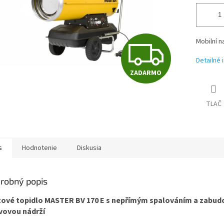
Z
Mobilní n
Detailné 
ZADARMO
A
TLAČ
D
A
s
Hodnotenie
Diskusia
robný popis
R
tové topidlo MASTER BV 170 E s nepřímým spalováním a zabu
vovou nádrží