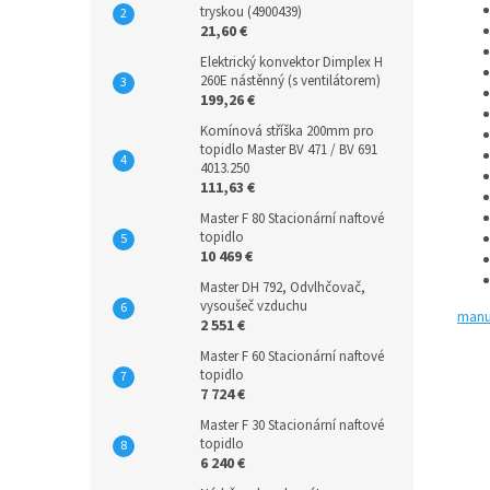
tryskou (4900439)
21,60 €
Elektrický konvektor Dimplex H
260E nástěnný (s ventilátorem)
199,26 €
Komínová stříška 200mm pro
topidlo Master BV 471 / BV 691
4013.250
111,63 €
Master F 80 Stacionární naftové
topidlo
10 469 €
Master DH 792, Odvlhčovač,
vysoušeč vzduchu
manu
2 551 €
Master F 60 Stacionární naftové
topidlo
7 724 €
Master F 30 Stacionární naftové
topidlo
6 240 €