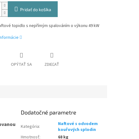
Pridať do košíka
aftové topidlo s nepřímým spalováním o výkonu 49 kW
informácie
OPÝTAŤ SA
ZDIEĽAŤ
Dodatočné parametre
Naftové s odvodem
dovanou
Kategória
:
kouřových splodin
Hmotnosť
:
68 kg