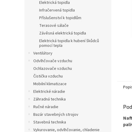
Elektrická topidla
Infračervená topidla
Příslušenství k topidlům
Terasové sálače
Závěsná elektrická topidla
Elektrická topidla k hubení škůdců
pomocí tepla
Ventilátory
Odvlhčovače vzduchu
Ochlazovače vzduchu
Čistička vzduchu
Mobilní klimatizace
Popi
Elektrické náradie
Záhradná technika
Pod
Ručné náradie
Bazár stavebných strojov
Naf
Stavebná technika
pali
Vykurovanie, odvlhčovanie, chladenie