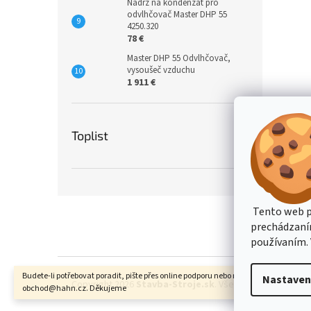
Nádrž na kondenzát pro
odvlhčovač Master DHP 55
4250.320
78 €
Master DHP 55 Odvlhčovač,
vysoušeč vzduchu
1 911 €
Toplist
Z
Tento web p
á
prechádzaním
p
používaním. 
ä
t
Budete-li potřebovat poradit, pište přes online podporu nebo na email
i
Nastaven
Copyright 2026
Stavba-Stroje.sk
. Všetky práva vyhrade
obchod@hahn.cz. Děkujeme
e