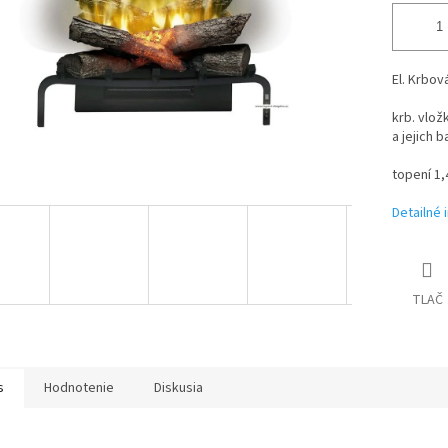
El. Krbov
krb. vlož
a jejich b
topení 1,
Detailné 
TLAČ
s
Hodnotenie
Diskusia