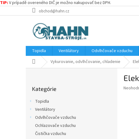
TIP:
V prípadě overeného DIČ je možno nakupovať bez DPH.
Prejsť
obchod@hahn.cz
na
obsah
Topidla
Ventilátory
Odvlhčovače vzduchu
Domov
Vykurovanie, odvlhčovanie, chladenie
Ele
B
Elek
o
Preskočiť
č
Priemer
Neohod
Kategórie
kategórie
n
hodnote
ý
produkt
Topidla
p
je
Ventilátory
0,0
a
z
Odvlhčovače vzduchu
n
5
e
Ochlazovače vzduchu
hviezdič
l
Čistička vzduchu