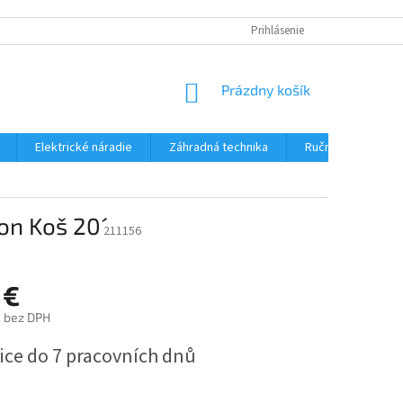
Prihlásenie
NÁKUPNÝ
Prázdny košík
KOŠÍK
Elektrické náradie
Záhradná technika
Ručné náradie
on Koš 20´
211156
 €
 bez DPH
ová
ice do 7 pracovních dnů