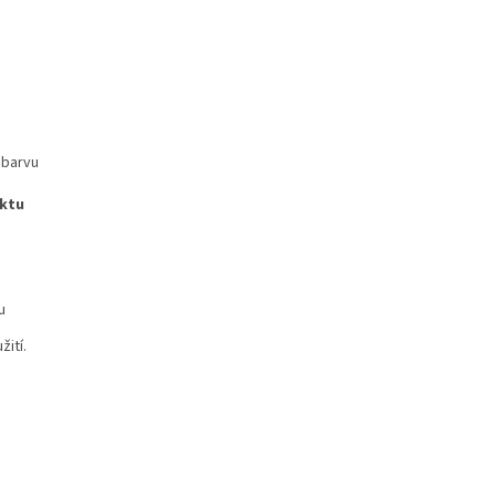
h barvu
ektu
u
ití.