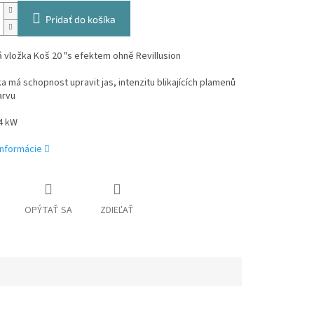
Pridať do košíka
á vložka Koš 20 "s efektem ohně Revillusion
ka má schopnost upravit jas, intenzitu blikajících plamenů
arvu
4 kW
informácie
OPÝTAŤ SA
ZDIEĽAŤ