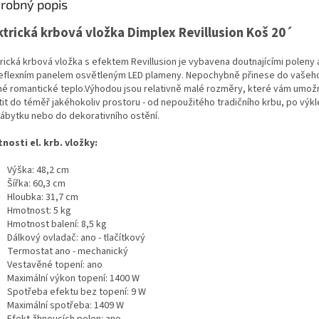
robný popis
ktrická krbová vložka Dimplex Revillusion Koš 20´
trická krbová vložka s efektem Revillusion je vybavena doutnajícími poleny 
reflexním panelem osvětleným LED plameny. Nepochybně přinese do vašeho
né romantické teplo.
Výhodou jsou relativně
malé rozměry
, které vám umožn
tit do téměř jakéhokoliv prostoru - od nepoužitého tradičního krbu, po výkl
 nábytku nebo do dekorativního ostění.
tnosti el. krb. vložky:
Výška: 48,2 cm
Šířka: 60,3 cm
Hloubka: 31,7 cm
Hmotnost: 5 kg
Hmotnost balení: 8,5 kg
Dálkový ovladač: ano - tlačítkový
Termostat ano - mechanický
Vestavěné topení: ano
Maximální výkon topení: 1400 W
Spotřeba efektu bez topení: 9 W
Maximální spotřeba: 1409 W