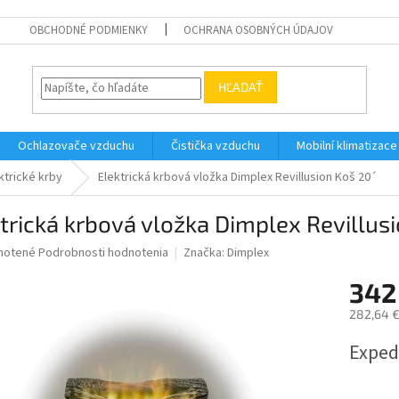
OBCHODNÉ PODMIENKY
OCHRANA OSOBNÝCH ÚDAJOV
HĽADAŤ
Ochlazovače vzduchu
Čistička vzduchu
Mobilní klimatizace
ktrické krby
Elektrická krbová vložka Dimplex Revillusion Koš 20´
trická krbová vložka Dimplex Revillusi
né
notené
Podrobnosti hodnotenia
Značka:
Dimplex
nie
342
u
282,64 €
Jednotk
Exped
cena:
iek.