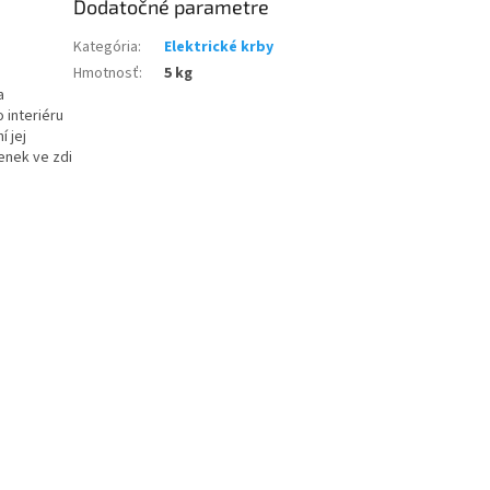
Dodatočné parametre
Kategória
:
Elektrické krby
Hmotnosť
:
5 kg
a
 interiéru
í jej
enek ve zdi