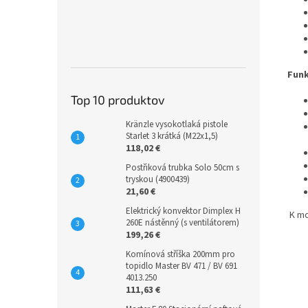
Funk
Top 10 produktov
Kränzle vysokotlaká pistole
Starlet 3 krátká (M22x1,5)
118,02 €
Postřiková trubka Solo 50cm s
tryskou (4900439)
21,60 €
Elektrický konvektor Dimplex H
K mo
260E nástěnný (s ventilátorem)
199,26 €
Komínová stříška 200mm pro
topidlo Master BV 471 / BV 691
4013.250
111,63 €