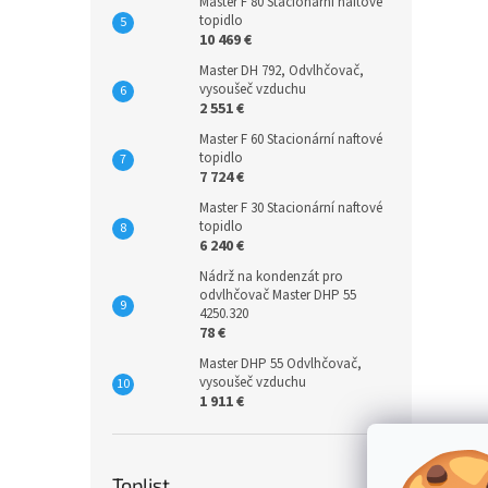
Master F 80 Stacionární naftové
topidlo
10 469 €
Master DH 792, Odvlhčovač,
vysoušeč vzduchu
2 551 €
Master F 60 Stacionární naftové
topidlo
7 724 €
Master F 30 Stacionární naftové
topidlo
6 240 €
Nádrž na kondenzát pro
odvlhčovač Master DHP 55
4250.320
78 €
Master DHP 55 Odvlhčovač,
vysoušeč vzduchu
1 911 €
Toplist