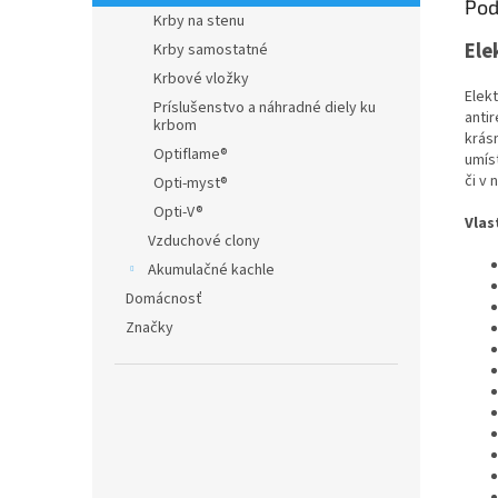
Pod
Krby na stenu
Ele
Krby samostatné
Krbové vložky
Elek
Príslušenstvo a náhradné diely ku
anti
krbom
krás
Optiflame®
umís
či v
Opti-myst®
Opti-V®
Vlas
Vzduchové clony
Akumulačné kachle
Domácnosť
Značky