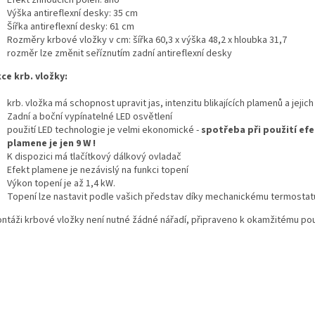
Efekt žhnoucích polen: ano
Výška antireflexní desky: 35 cm
Šířka antireflexní desky: 61 cm
Rozměry krbové vložky v cm: šířka 60,3 x výška 48,2 x hloubka 31,7
rozměr lze změnit seříznutím zadní antireflexní desky
ce krb. vložky:
krb. vložka má schopnost upravit jas, intenzitu blikajících plamenů a jejic
Zadní a boční vypínatelné LED osvětlení
použití LED technologie je velmi ekonomické -
spotřeba při použití ef
plamene je jen 9 W !
K dispozici má tlačítkový dálkový ovladač
Efekt plamene je nezávislý na funkci topení
Výkon topení je až 1,4 kW.
Topení lze nastavit podle vašich představ díky mechanickému termostat
ntáži krbové vložky není nutné žádné nářadí, připraveno k okamžitému použ