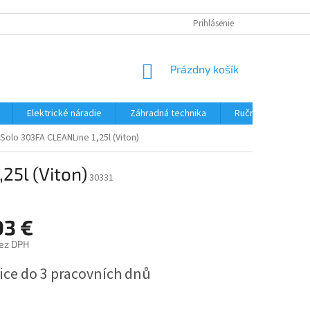
Prihlásenie
NÁKUPNÝ
Prázdny košík
KOŠÍK
Elektrické náradie
Záhradná technika
Ručné náradie
Solo 303FA CLEANLine 1,25l (Viton)
25l (Viton)
30331
03 €
bez DPH
ová
ice do 3 pracovních dnů