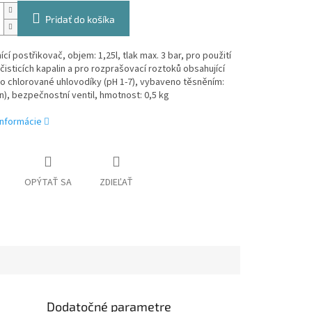
Pridať do košíka
ící postřikovač, objem: 1,25l, tlak max. 3 bar, pro použití
čisticích kapalin a pro rozprašovací roztoků obsahující
o chlorované uhlovodíky (pH 1-7), vybaveno těsněním:
n), bezpečnostní ventil, hmotnost: 0,5 kg
informácie
OPÝTAŤ SA
ZDIEĽAŤ
Dodatočné parametre