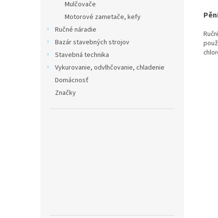
Mulčovače
Pění
Motorové zametače, kefy
Ručné náradie
Ruční
Bazár stavebných strojov
použi
chlor
Stavebná technika
Vykurovanie, odvlhčovanie, chladenie
Domácnosť
Značky