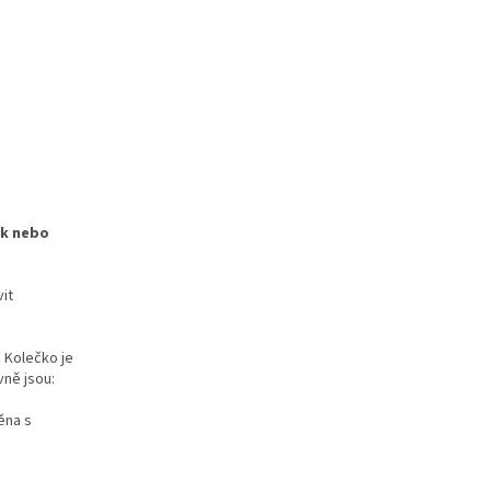
ek nebo
it
.
Kolečko je
vně jsou:
ěna s