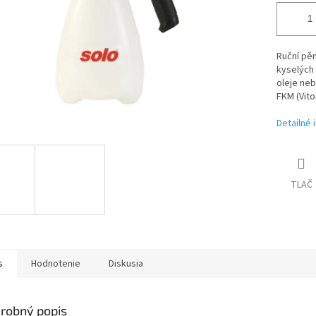
Ruční pěn
kyselých 
oleje neb
FKM (Vito
Detailné 
TLAČ
s
Hodnotenie
Diskusia
robný popis