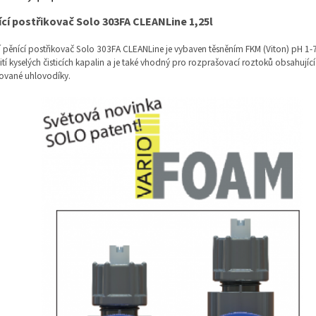
cí postřikovač Solo 303FA CLEANLine 1,25l
 pěnící postřikovač Solo 303FA CLEANLine je vybaven těsněním FKM (Viton) pH 1-
tí kyselých čisticích kapalin a je také vhodný pro rozprašovací roztoků obsahující
ované uhlovodíky.