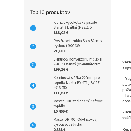
Top 10 produktov
Kränzle vysokotlaká pistole
Starlet 3 krátká (M22x1,5)
118,02 €
Postřiková trubka Solo 50cm s
tryskou (4900439)
21,60 €
Elektrický konvektor Dimplex H
Vari
260E nástěnný (s ventilátorem)
zby
199,26 €
Komínová stříška 200mm pro
• Dí
topidlo Master BV 471 / BV 691
stup
4013.250
poža
111,63 €
• To
dost
Master F 80 Stacionární naftové
topidlo
10 469 €
Such
vyšš
Master DH 792, Odvlhčovač,
vysoušeč vzduchu
Kyse
2 551 €