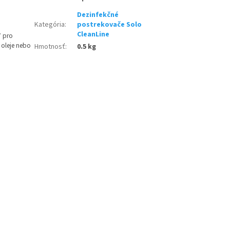
Dezinfekčné
Kategória
:
postrekovače Solo
CleanLine
7 pro
 oleje nebo
Hmotnosť
:
0.5 kg