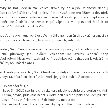
ravky na bázi kyselin mají velice široké využití a jsou v dnešní době j
stí nejrůznějších odvětví. Efektivně jsou využitelné pro čištění a dezinfek
rčních budov nebo autoservisů. Stejně tak často jsou ovšem aplikován
ranění nejrůznějších usazenin (např. vápno) a v neposlední řadě k o
enci vůči bakteriím a mikrobům.
potřebné pro hygienické ošetření a úklid nemocničních pokojů, ordinací a s
elen, komerčních kuchyní, bazénech, saunách, šaten atd.
modely Solo Cleanline nejsou problém ani přípravky na bázi olejů či rozpou
mické přípravky jsou ovšem vzhledem ke svému složení neapli
třednictvím klasických „zahradních“ postřikovačů (vzhledem k odlišném
ní, trysek, nádrže atd.)
ho důvodu jsou všechny Solo CleanLine modely - určené pro kyselé přípravk
veny FKM těsněním, které zabezpečuje jejich dlouhou životnost.
Objem nádrže 1,25l
Speciální SOLO štěrbinová tryska (pro plochý postřik)
pro tvorbu kvalitní
Lehká, pevná, průsvitná nádrž s viditelnou
plnící stupnicí a velkým plnící
Snadné a rychlé tlakování až do hodnoty
max. 3 bar
Bezpečnostní ventil pro uvolnění zbývajícího
tlaku uvnitř nádrže