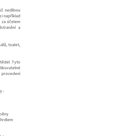
iž nedílnou
ci například
y za účelem
dstranění a
álů, toalet,
štědel.
Tyto
kovatelné
u provedení
y -
 pěny
m hrdlem