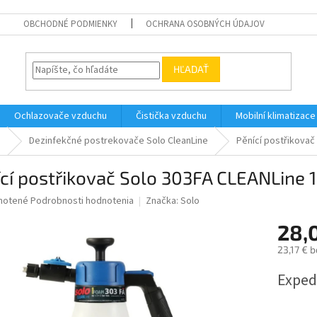
OBCHODNÉ PODMIENKY
OCHRANA OSOBNÝCH ÚDAJOV
HĽADAŤ
Ochlazovače vzduchu
Čistička vzduchu
Mobilní klimatizace
e
Dezinfekčné postrekovače Solo CleanLine
Pěnící postřikovač 
cí postřikovač Solo 303FA CLEANLine 1,
né
notené
Podrobnosti hodnotenia
Značka:
Solo
nie
28,
u
23,17 € 
Jednotk
Exped
cena:
iek.