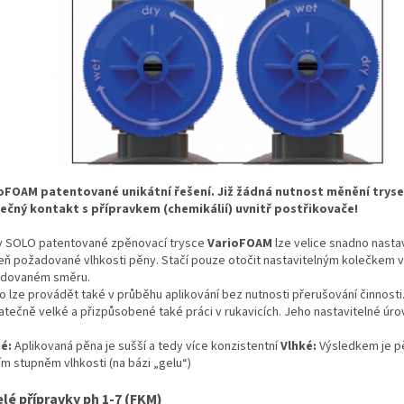
oFOAM patentované unikátní řešení.
Již žádná nutnost měnění trys
tečný
kontakt s přípravkem (chemikálií) uvnitř
postřikovače!
ky SOLO patentované zpěnovací trysce
V
arioFOAM
lze velice snadno nastav
eň
požadované vlhkosti pěny. Stačí pouze otočit
nastavitelným kolečkem v
dovaném směru.
to lze provádět také v průběhu aplikování bez
nutnosti přerušování činnosti
atečně velké a přizpůsobené také
práci v rukavicích. Jeho nastavitelné úro
é:
Aplikovaná pěna je sušší a tedy více
konzistentní
Vlhké:
Výsledkem je p
ím stupněm
vlhkosti (na bázi „gelu“)
lé přípravky ph 1-7 (FKM)