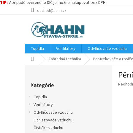
TIP:
V prípadě overeného DIČ je možno nakupovať bez DPH.
Prejsť
obchod@hahn.cz
na
obsah
Topidla
Ventilátory
Odvlhčovače vzduchu
Domov
Záhradná technika
Postrekovače a rosič
B
Pění
o
Preskočiť
č
Priemer
Neohod
Kategórie
kategórie
n
hodnote
ý
produkt
Topidla
p
je
Ventilátory
0,0
a
z
Odvlhčovače vzduchu
n
5
e
Ochlazovače vzduchu
hviezdič
l
Čistička vzduchu