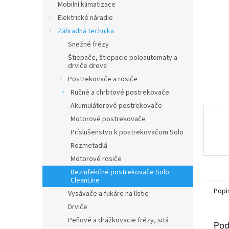
Mobilní klimatizace
Elektrické náradie
Záhradná technika
Snežné frézy
Štiepače, štiepacie poloautomaty a
drviče dreva
Postrekovače a rosiče
Ručné a chrbtové postrekovače
Akumulátorové postrekovače
Motorové postrekovače
Príslušenstvo k postrekovačom Solo
Rozmetadlá
Motorové rosiče
Dezinfekčné postrekovače Solo
CleanLine
Popi
Vysávače a fukáre na lístie
Drviče
Peňové a drážkovacie frézy, sitá
Pod