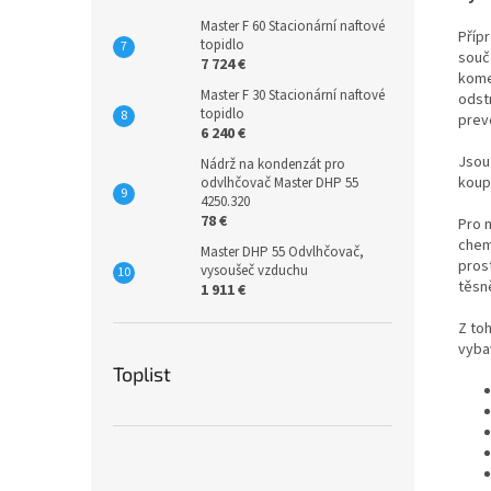
Master F 60 Stacionární naftové
Příp
topidlo
součá
7 724 €
kome
Master F 30 Stacionární naftové
odst
topidlo
prev
6 240 €
Jsou 
Nádrž na kondenzát pro
koup
odvlhčovač Master DHP 55
4250.320
78 €
Pro 
che
Master DHP 55 Odvlhčovač,
pros
vysoušeč vzduchu
těsně
1 911 €
Z to
vyba
Toplist