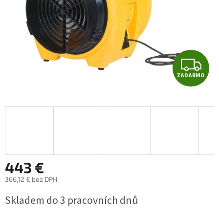
Z
ZADARMO
A
D
A
R
M
443 €
366,12 € bez DPH
O
Jednotková
Skladem do 3 pracovních dnů
cena: