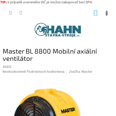
TIP:
V prípadě overeného DIČ je možno nakupovať bez DPH.
Prejsť
NÁKUP
na
obsah
KOŠÍK
Master BL 8800 Mobilní axiální
ventilátor
41631
Priemerné
Neohodnotené
Podrobnosti hodnotenia
Značka:
Master
hodnotenie
produktu
je
0,0
z
5
hviezdičiek.