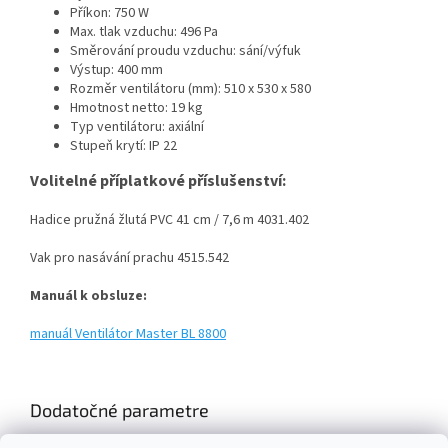
Příkon: 750 W
Max. tlak vzduchu: 496 Pa
Směrování proudu vzduchu: sání/výfuk
Výstup: 400 mm
Rozměr ventilátoru (mm):
510 x 530 x 580
Hmotnost netto: 19 kg
Typ ventilátoru: axiální
Stupeň krytí: IP 22
Volitelné příplatkové příslušenství:
Hadice pružná žlutá PVC 41 cm / 7,6 m 4031.402
Vak pro nasávání prachu 4515.542
Manuál k obsluze:
manuál Ventilátor Master BL 8800
Dodatočné parametre
Kategória
:
Axiální ventilátory